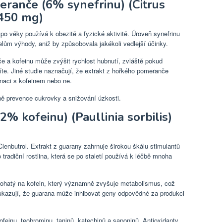
eranče (6% synefrinu) (Citrus
(450 mg)
 po věky používá k obezitě a fyzické aktivitě. Úroveň synefrinu
lům výhody, aniž by způsobovala jakékoli vedlejší účinky.
e a kofeinu může zvýšit rychlost hubnutí, zvláště pokud
číte. Jiné studie naznačují, že extrakt z hořkého pomeranče
naci s kofeinem nebo ne.
ě prevence cukrovky a snižování úzkosti.
2% kofeinu) (Paullinia sorbilis)
Clenbutrol. Extrakt z guarany zahrnuje širokou škálu stimulantů
 tradiční rostlina, která se po staletí používá k léčbě mnoha
bohatý na kofein, který významně zvyšuje metabolismus, což
é ukazují, že guarana může inhibovat geny odpovědné za produkci
ofeinu, teobrominu, taninů, katechinů a saponinů. Antioxidanty