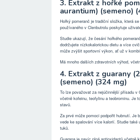
3. Extrakt z hořké pom
aurantium) (semeno) 
Hořký pomeranč je tradiční složka, která se
používaného v Clenbutrolu poskytuje uživate
Studie ukazují, že česání hořkého pomeranč
dodržujete nízkokalorickou dietu a více cvi
může zvýšit sportovní výkon, ať už v kombi
Má mnoho dalších zdravotních výhod, včetn
4. Extrakt z guarany (2
(semeno) (324 mg)
To lze považovat za nejúčinnější přísadu v 
včetně kofeinu, teofylinu a teobrominu. Je to
stavů.
Za prvé může pomoci podpořit hubnutí. Je 
vede ke spalování více kalorií. Studie tak
tuků.
Guarana je navíc plná antioxidantů včetně k