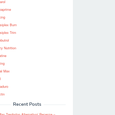
arol
baprime
king
siplex Burn
siplex Trim
nbutrol
y Nutrition
atine
ting
al Max
l
aduro
ctin
Recent Posts
Max Trenbolon Alternativní Recenze –