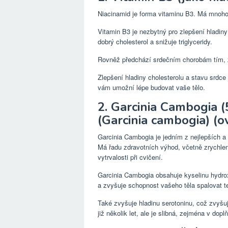
Niacinamid je forma vitaminu B3. Má mnoho
Vitamin B3 je nezbytný pro zlepšení hladiny
dobrý cholesterol a snižuje triglyceridy.
Rovněž předchází srdečním chorobám tím, ž
Zlepšení hladiny cholesterolu a stavu srdce
vám umožní lépe budovat vaše tělo.
2. Garcinia Cambogia 
(Garcinia cambogia) (o
Garcinia Cambogia je jedním z nejlepších a
Má řadu zdravotních výhod, včetně zrychlení 
vytrvalosti při cvičení.
Garcinia Cambogia obsahuje kyselinu hydrox
a zvyšuje schopnost vašeho těla spalovat te
Také zvyšuje hladinu serotoninu, což zvyšuje
již několik let, ale je slibná, zejména v dopl