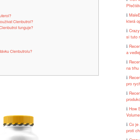
Přečtět
MaleE
uterol?
která o
oužívat Clenbutrol?
Clenbutrol funguje?
Crazy
si tuto 
Recen
dávku Clenbutrolu?
a vedle
Recen
na trhu
Recen
pro ryc
Recen
produk
How S
Volume
Co je
proti c
Crazy