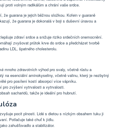
jují proti volným radikálům a chrání vaše srdce.
dí, že guarana je jejich běžnou složkou. Kofein v guaraně
kazují, že guarana je dokonalá v boji s duševní únavou a
 zlepšuje zdraví srdce a snižuje riziko srdečních onemocnění.
pomáhají zvyšovat průtok krve do srdce a předcházet tvorbě
adinu LDL, špatného cholesterolu.
aké mnoho zdravotních výhod pro svaly, včetně růstu a
atý na esenciální aminokyseliny, včetně valinu, který je nezbytný
vělé pro posílení kostí absorpcí více vápníku.
í pro zvýšení vytrvalosti a vytrvalosti.
bsah sacharidů, takže je ideální pro hubnutí.
ulóza
zvyšuje pocit plnosti. Lidé s dietou s nízkým obsahem tuku ji
aní. Potlačuje také chuť k jídlu.
jako zahušťovadlo a stabilizátor.