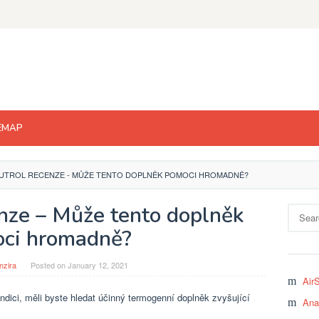
EMAP
UTROL RECENZE - MŮŽE TENTO DOPLNĚK POMOCI HROMADNĚ?
nze – Může tento doplněk
Search
for:
ci hromadně?
nzira
Posted on
January 12, 2021
Air
dici, měli byste hledat účinný termogenní doplněk zvyšující
Ana