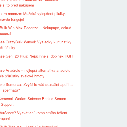
e si to před nákupem
xtra recenze: Mužská vylepšení pilulky,
pravdu funguje!
Bulk Win-Max Recenze – Nekupujte, dokud
recenzi
ze CrazyBulk Winsol: Výsledky kulturistiky
jší účinky
ze GenF20 Plus: Nejúčinnější doplněk HGH
ze Anadrole – nejlepší alternativa anadrolu
hlé přírůstky svalové hmoty
ze Semenax: Zvýší to váš sexuální apetit a
ci spermatu?
emenoll Works: Science Behind Semen
 Support
 AirSnore? Vysvětlení kompletního řešení
hrápání
Bulk Tren-Max: Legální a bezpečné