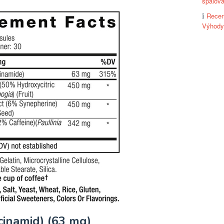
spalov
Recen
Výhody,
acinamid) (63 mg)