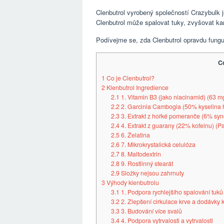
Clenbutrol vyrobený společností Crazybulk je
Clenbutrol může spalovat tuky, zvyšovat kar
Podívejme se, zda Clenbutrol opravdu fungu
C
1
Co je Clenbutrol?
2
Klenbutrol Ingredience
2.1
1. Vitamin B3 (jako niacinamid) (63 m
2.2
2. Garcinia Cambogia (50% kyselina h
2.3
3. Extrakt z hořké pomeranče (6% syne
2.4
4. Extrakt z guarany (22% kofeinu) (Pa
2.5
6. Želatina
2.6
7. Mikrokrystalická celulóza
2.7
8. Maltodextrin
2.8
9. Rostlinný stearát
2.9
Složky nejsou zahrnuty
3
Výhody klenbutrolu
3.1
1. Podpora rychlejšího spalování tuků
3.2
2. Zlepšení cirkulace krve a dodávky k
3.3
3. Budování více svalů
3.4
4. Podpora vytrvalosti a vytrvalosti