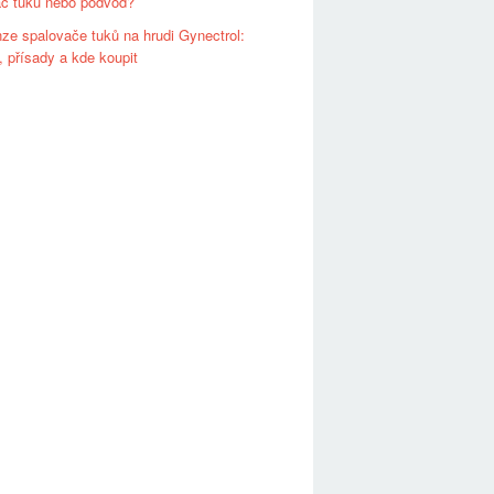
ač tuků nebo podvod?
ze spalovače tuků na hrudi Gynectrol:
 přísady a kde koupit