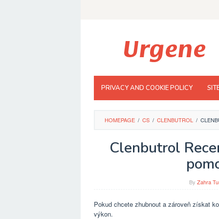
Skip
to
content
PRIVACY AND COOKIE POLICY
SIT
HOMEPAGE
/
CS
/
CLENBUTROL
/
CLENB
Clenbutrol Rece
pomo
By
Zahra Tu
Pokud chcete zhubnout a zároveň získat kon
výkon.