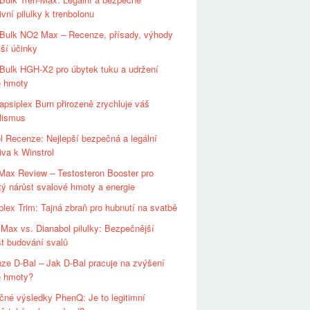
ivní pilulky k trenbolonu
Bulk NO2 Max – Recenze, přísady, výhody
jší účinky
Bulk HGH-X2 pro úbytek tuku a udržení
é hmoty
apsiplex Burn přirozeně zrychluje váš
lismus
l Recenze: Nejlepší bezpečná a legální
tiva k Winstrol
Max Review – Testosteron Booster pro
ý nárůst svalové hmoty a energie
plex Trim: Tajná zbraň pro hubnutí na svatbě
 Max vs. Dianabol pilulky: Bezpečnější
t budování svalů
ze D-Bal – Jak D-Bal pracuje na zvýšení
é hmoty?
čné výsledky PhenQ: Je to legitimní