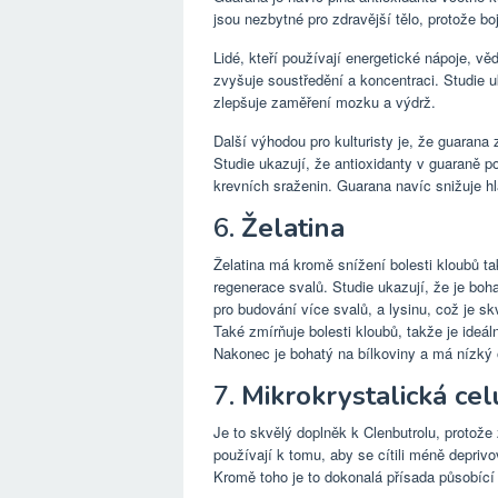
jsou nezbytné pro zdravější tělo, protože bo
Lidé, kteří používají energetické nápoje, vě
zvyšuje soustředění a koncentraci. Studie u
zlepšuje zaměření mozku a výdrž.
Další výhodou pro kulturisty je, že guarana
Studie ukazují, že antioxidanty v guaraně 
krevních sraženin. Guarana navíc snižuje hl
6.
Želatina
Želatina má kromě snížení bolesti kloubů t
regenerace svalů. Studie ukazují, že je boh
pro budování více svalů, a lysinu, což je sk
Také zmírňuje bolesti kloubů, takže je ideáln
Nakonec je bohatý na bílkoviny a má nízký o
7.
Mikrokrystalická cel
Je to skvělý doplněk k Clenbutrolu, protože 
používají k tomu, aby se cítili méně deprivov
Kromě toho je to dokonalá přísada působící 