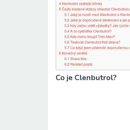
4
Klenbutrol vedlejší účinky
5
Často kladené dotazy ohledně Clenbutrolu
5.1
Jaký je rozdíl mezi Klenbutrol a Klenb
5.2
Jaké je doporučené dávkování a jak p
5.3
Kdy začnu vidět výsledky? Jak rychle 
5.4
A co cyklistika Clenbutrol?
5.5
Kde mohu koupit Tren-Max?
5.6
Testoval Clenbutrol třetí strana?
5.7
Co když jsem překročil doporučenou 
6
Konečný verdikt
6.1
Share this:
6.2
Related posts:
Co je Clenbutrol?