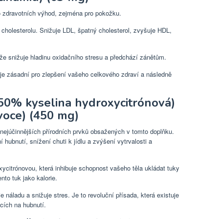
 zdravotních výhod, zejména pro pokožku.
 cholesterolu. Snižuje LDL, špatný cholesterol, zvyšuje HDL,
e snižuje hladinu oxidačního stresu a předchází zánětům.
 je zásadní pro zlepšení vašeho celkového zdraví a následně
(50% kyselina hydroxycitrónová)
voce) (450 mg)
 nejúčinnějších přírodních prvků obsažených v tomto doplňku.
hubnutí, snížení chuti k jídlu a zvýšení vytrvalosti a
ycitrónovou, která inhibuje schopnost vašeho těla ukládat tuky
nto tuk jako kalorie.
 náladu a snižuje stres. Je to revoluční přísada, která existuje
ňcích na hubnutí.