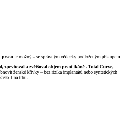
t prsou
je možný – se správným vědecky podloženým přístupem.
l, zpevňoval a zvětšoval objem prsní tkáně . Total Curve,
ovit ženské křivky – bez rizika implantátů nebo syntetických
číslo 1
na trhu.