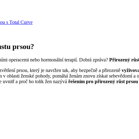
ou s Total Curve
stu prsou?
ivními operacemi nebo hormonální terapií. Dobrá zpráva?
Přirozený růs
ětšení prsou, který je navržen tak, aby
bezpečně a přirozeně
vyživova
 oblasti ženské pohody, pomáhá ženám znovu získat sebevědomí a obn
e uvnitř a proč ho tolik žen nazývá
řešením pro přirozený růst prsou 