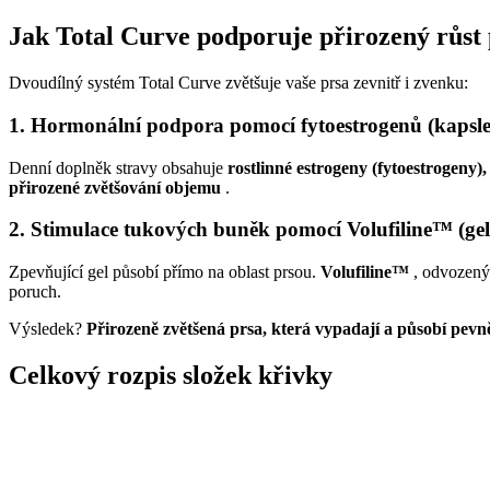
Jak Total Curve podporuje přirozený růst
Dvoudílný systém Total Curve zvětšuje vaše prsa zevnitř i zvenku:
1. Hormonální podpora pomocí fytoestrogenů (kapsle
Denní doplněk stravy obsahuje
rostlinné estrogeny (fytoestrogeny),
přirozené zvětšování objemu
.
2. Stimulace tukových buněk pomocí Volufiline™ (gel
Zpevňující gel působí přímo na oblast prsou.
Volufiline™
, odvozený
poruch.
Výsledek?
Přirozeně zvětšená prsa, která vypadají a působí pevnějš
Celkový rozpis složek křivky