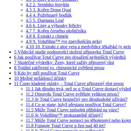
4.2
2. Semínko fenyklu
4.3
3. Kořen Dong Quai
4.4
4. Požehnaný bodlák
4.5
5. Damiana Leaf
4.6
6. Listy a výhonky řeřichy
4.7
7. Kořen černého ploštičníku
4.8
8. Extrakt z chmele
4.9
9. Volufiline™ (ve zpevňujícím gelu)
4.10
10. Extrakt z aloe vera a medvědice lékařské (v ge
5
Vědecké studie podporující složení přípravku Total Curve
6
Jak používat Total Curve pro dosažení nejlepších výsledků
7
Skutečné výsledky: Ženy, které zažily přirozený růst
8
Totální zakřivení vs. chirurgické zvětšení prsou
9
Kdo by měl používat Total Curve
10
Možné nežádoucí účinky
11
Často kladené otázky – Total Curve přirozený růst prsou
11.1
Jak dlouho trvá, než se u Total Curve dostaví výsle
11.2
Opravdu Total Curve zvětšuje velikost prsou?
11.3
Je Total Curve bezpečný pro dlouhodobé užívání?
11.4
Co se stane, když přestanu používat Total Curve?
11.5
Může Total Curve způsobit přibírání na váze?
11.6
Je Volufiline™ prokazatelně účinný?
11.7
Může Total Curve pomoci po těhotenství nebo koje
11.8
Funguje Total Curve u žen nad 40 let?
11.9
Je Total Curve testován na zvířatech?