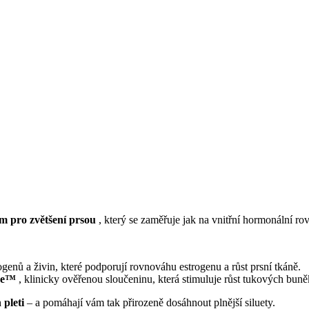
m pro zvětšení prsou
, který se zaměřuje jak na vnitřní hormonální ro
genů a živin, které podporují rovnováhu estrogenu a růst prsní tkáně.
ine™
, klinicky ověřenou sloučeninu, která stimuluje růst tukových buněk
 pleti
– a pomáhají vám tak přirozeně dosáhnout plnější siluety.