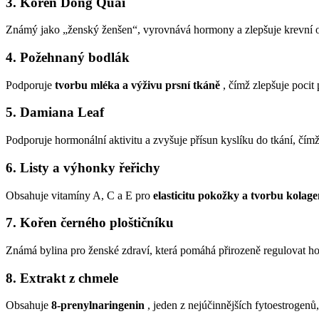
3. Kořen Dong Quai
Známý jako „ženský ženšen“, vyrovnává hormony a zlepšuje krevní ob
4. Požehnaný bodlák
Podporuje
tvorbu mléka a výživu prsní tkáně
, čímž zlepšuje pocit 
5. Damiana Leaf
Podporuje hormonální aktivitu a zvyšuje přísun kyslíku do tkání, čímž
6. Listy a výhonky řeřichy
Obsahuje vitamíny A, C a E pro
elasticitu pokožky a tvorbu kolag
7. Kořen černého ploštičníku
Známá bylina pro ženské zdraví, která pomáhá přirozeně regulovat h
8. Extrakt z chmele
Obsahuje
8-prenylnaringenin
, jeden z nejúčinnějších fytoestrogenů