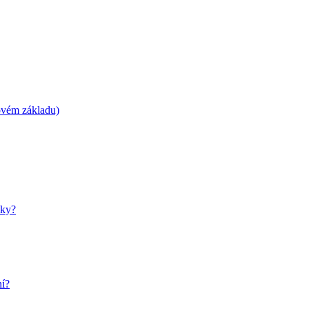
lovém základu)
dky?
ní?