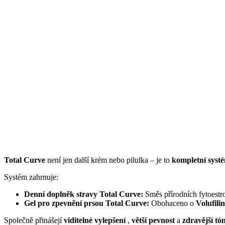
Total Curve
není jen další krém nebo pilulka – je to
kompletní systé
Systém zahrnuje:
Denní doplněk stravy Total Curve:
Směs přírodních fytoestro
Gel pro zpevnění prsou Total Curve:
Obohaceno o
Volufil
Společně přinášejí
viditelné vylepšení
,
větší pevnost
a
zdravější tón