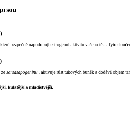
 prsou
)
které bezpečně napodobují estrogenní aktivitu vašeho těla. Tyto slouč
)
 ze
sarsasapogeninu
, aktivuje růst tukových buněk a dodává objem tam
í, kulatější a mladistvější.