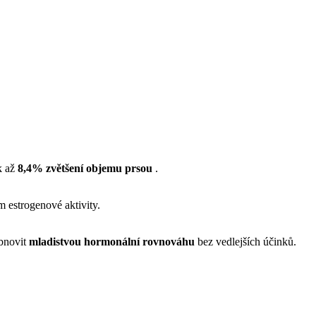
k až
8,4% zvětšení objemu prsou
.
 estrogenové aktivity.
obnovit
mladistvou hormonální rovnováhu
bez vedlejších účinků.