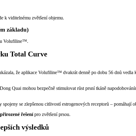
de k viditelnému zvětšení objemu.
vém základu)
ku Volufiline™.
vku Total Curve
 ukázala, že aplikace Volufiline™ dvakrát denně po dobu 56 dnů vedla 
a Dong Quai mohou bezpečně stimulovat růst prsní tkáně napodobováním
ky spojeny se zlepšenou citlivostí estrogenových receptorů – pomáhají 
přirozené řešení
pro zvětšení prsou.
lepších výsledků