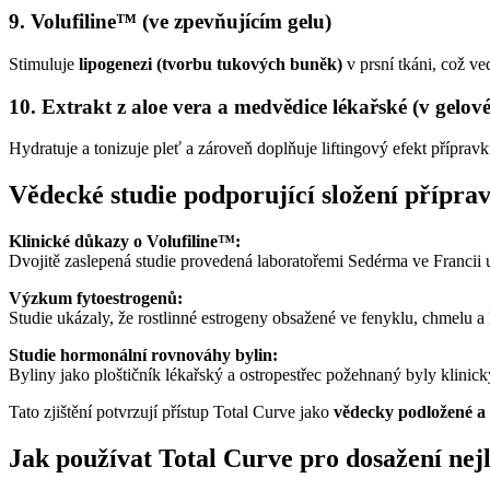
9. Volufiline™ (ve zpevňujícím gelu)
Stimuluje
lipogenezi (tvorbu tukových buněk)
v prsní tkáni, což ve
10. Extrakt z aloe vera a medvědice lékařské (v gelo
Hydratuje a tonizuje pleť a zároveň doplňuje liftingový efekt příprav
Vědecké studie podporující složení přípra
Klinické důkazy o Volufiline™:
Dvojitě zaslepená studie provedená laboratořemi Sedérma ve Francii
Výzkum fytoestrogenů:
Studie ukázaly, že rostlinné estrogeny obsažené ve fenyklu, chmelu 
Studie hormonální rovnováhy bylin:
Byliny jako ploštičník lékařský a ostropestřec požehnaný byly klinic
Tato zjištění potvrzují přístup Total Curve jako
vědecky podložené a 
Jak používat Total Curve pro dosažení nej