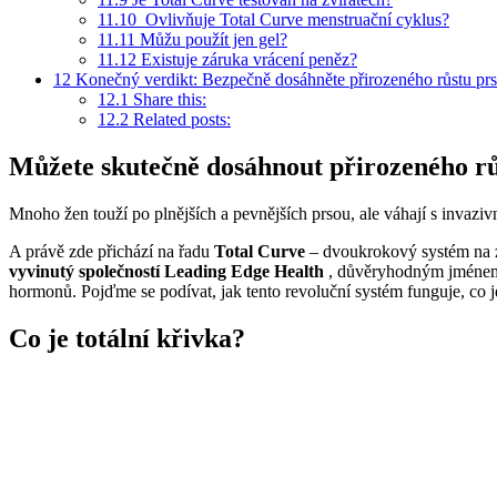
11.10
Ovlivňuje Total Curve menstruační cyklus?
11.11
Můžu použít jen gel?
11.12
Existuje záruka vrácení peněz?
12
Konečný verdikt: Bezpečně dosáhněte přirozeného růstu prs
12.1
Share this:
12.2
Related posts:
Můžete skutečně dosáhnout přirozeného rů
Mnoho žen touží po plnějších a pevnějších prsou, ale váhají s invaz
A právě zde přichází na řadu
Total Curve
– dvoukrokový systém na zv
vyvinutý společností
Leading Edge Health
, důvěryhodným jménem v
hormonů. Pojďme se podívat, jak tento revoluční systém funguje, co j
Co je totální křivka?