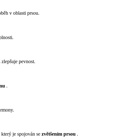
ěh v oblasti prsou.
plnosti.
 zlepšuje pevnost.
enu
.
ormony.
, který je spojován se
zvětšením prsou
.