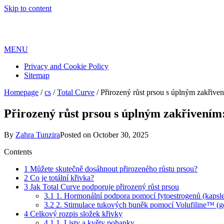
Skip to content
MENU
Privacy and Cookie Policy
Sitemap
Homepage
/
cs
/
Total Curve
/
Přirozený růst prsou s úplným zakřive
Přirozený růst prsou s úplným zakřivením
By
Zahra Tunzira
Posted on
October 30, 2025
Contents
1
Můžete skutečně dosáhnout přirozeného růstu prsou?
2
Co je totální křivka?
3
Jak Total Curve podporuje přirozený růst prsou
3.1
1. Hormonální podpora pomocí fytoestrogenů (kapsl
3.2
2. Stimulace tukových buněk pomocí Volufiline™ (g
4
Celkový rozpis složek křivky
4.1
1. Listy a květy pohanky