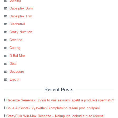
Bulking
Capsiplex Burn
Capsiplex Trim
Clenbutrol
Crazy Nutrition
Creatine
Cutting
D-Bal Max
Dbal
Decaduro
Erectin
Recent Posts
Recenze Semenax: Zvýší to váš sexuální apetit a produkci spermatu?
Co je AirSnore? Vysvětlení kompletního řešení proti chrápání
CrazyBulk Win-Max Recenze – Nekupujte, dokud si tuto recenzi