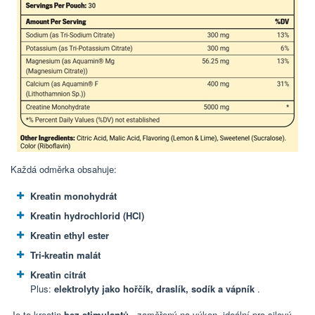
Každá odměrka obsahuje:
Kreatin monohydrát
Kreatin hydrochlorid (HCl)
Kreatin ethyl ester
Tri-kreatin malát
Kreatin citrát
Plus:
elektrolyty jako hořčík, draslík, sodík a vápník
.
Je to kreatin
bez stimulantů
, zaměřený na výkon, ideální pro silový