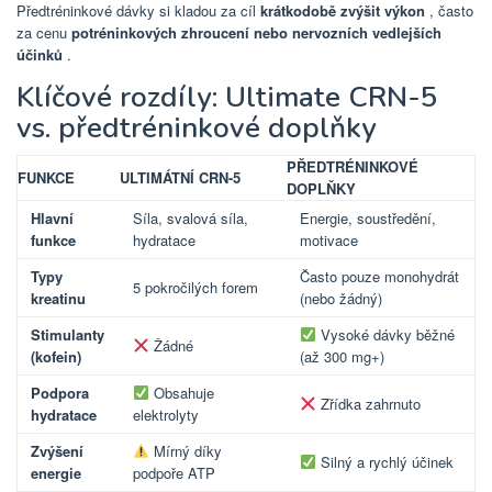
Předtréninkové dávky si kladou za cíl
krátkodobě zvýšit výkon
, často
za cenu
potréninkových zhroucení nebo nervozních vedlejších
účinků
.
Klíčové rozdíly: Ultimate CRN-5
vs. předtréninkové doplňky
PŘEDTRÉNINKOVÉ
FUNKCE
ULTIMÁTNÍ CRN-5
DOPLŇKY
Hlavní
Síla, svalová síla,
Energie, soustředění,
funkce
hydratace
motivace
Typy
Často pouze monohydrát
5 pokročilých forem
kreatinu
(nebo žádný)
Stimulanty
Vysoké dávky běžné
Žádné
(kofein)
(až 300 mg+)
Podpora
Obsahuje
Zřídka zahrnuto
hydratace
elektrolyty
Zvýšení
Mírný díky
Silný a rychlý účinek
energie
podpoře ATP