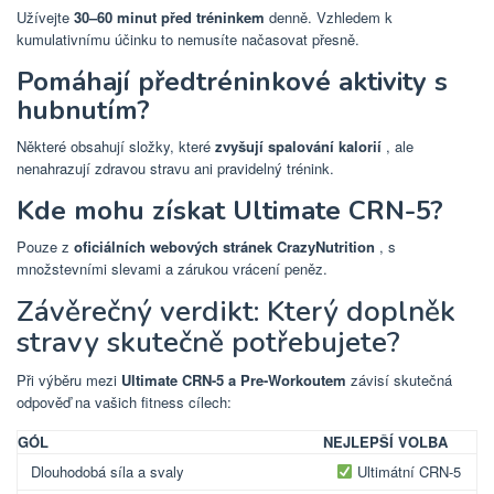
Užívejte
30–60 minut před tréninkem
denně. Vzhledem k
kumulativnímu účinku to nemusíte načasovat přesně.
Pomáhají předtréninkové aktivity s
hubnutím?
Některé obsahují složky, které
zvyšují spalování kalorií
, ale
nenahrazují zdravou stravu ani pravidelný trénink.
Kde mohu získat Ultimate CRN-5?
Pouze z
oficiálních webových stránek CrazyNutrition
, s
množstevními slevami a zárukou vrácení peněz.
Závěrečný verdikt: Který doplněk
stravy skutečně potřebujete?
Při výběru mezi
Ultimate CRN-5 a Pre-Workoutem
závisí skutečná
odpověď na vašich fitness cílech:
GÓL
NEJLEPŠÍ VOLBA
Dlouhodobá síla a svaly
Ultimátní CRN-5