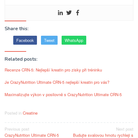
Share this:
Facebook
Tweet
WhatsApp
Related posts:
Recenze CRN-5: Nejlepší kreatin pro zisky při tréninku
Je CrazyNutrition Ultimate CRN-5 nejlepší kreatin pro vás?
Maximalizujte výkon v posilovně s CrazyNutrition Ultimate CRN-5
Posted in
Creatine
Post
Previous post
Next post
CrazyNutrition Ultimate CRN-5
Budujte svalovou hmotu rychleji s