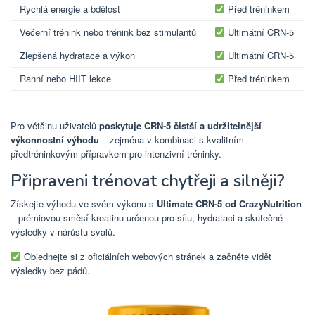
Rychlá energie a bdělost
Před tréninkem
Večerní trénink nebo trénink bez stimulantů
Ultimátní CRN-5
Zlepšená hydratace a výkon
Ultimátní CRN-5
Ranní nebo HIIT lekce
Před tréninkem
Pro většinu uživatelů
poskytuje CRN-5 čistší a udržitelnější
výkonnostní výhodu
– zejména v kombinaci s kvalitním
předtréninkovým přípravkem pro intenzivní tréninky.
Připraveni trénovat chytřeji a silněji?
Získejte výhodu ve svém výkonu s
Ultimate CRN-5 od CrazyNutrition
– prémiovou směsí kreatinu určenou pro sílu, hydrataci a skutečné
výsledky v nárůstu svalů.
Objednejte si z oficiálních webových stránek a začněte vidět
výsledky bez pádů.