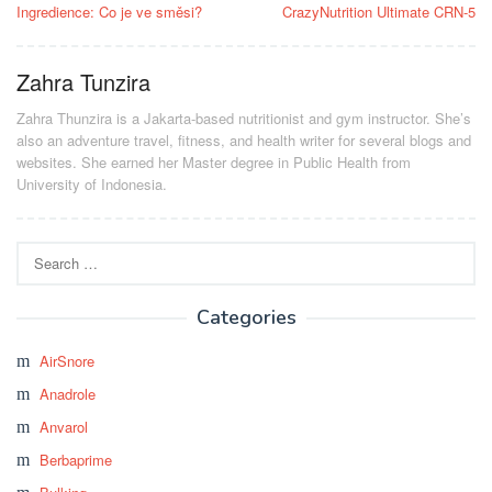
navigation
Ingredience: Co je ve směsi?
CrazyNutrition Ultimate CRN-5
Zahra Tunzira
Zahra Thunzira is a Jakarta-based nutritionist and gym instructor. She’s
also an adventure travel, fitness, and health writer for several blogs and
websites. She earned her Master degree in Public Health from
University of Indonesia.
Search
for:
Categories
AirSnore
Anadrole
Anvarol
Berbaprime