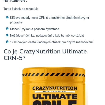
hrají
různé role .
Tento článek se rozebírá:
Klíčové rozdíly mezi CRN-5 a tradičními předtréninkovými
přípravky
Složení, výkon a podpora hydratace
Nežádoucí účinky, načasování a kdo by měl co užívat
12 klíčových často kladených otázek pro chytré rozhodování
Co je CrazyNutrition Ultimate
CRN-5?