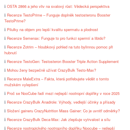
OSTA 2866 a jeho vliv na svalový růst: Vědecká perspektiva
Recenze TestoPrime – Funguje doplněk testosteronu Booster
TestoPrime?
Pilulky na objem pro lepší kvalitu spermatu a plodnost
Recenze Semenax: Funguje to pro funkci spermií a libido?
Recenze Zotrim – hloubkový pohled na tuto bylinnou pomoc při
hubnutí
Recenze TestoGen: Testosteron Booster Triple Action Supplement
Mohou ženy bezpečně užívat CrazyBulk Testo-Max?
Recenze MaleExtra – Fakta, která potřebujete vědět o tomto
mužském vylepšení
Proč se NooCube řadí mezi nejlepší nootropní doplňky v roce 2025
Recenze CrazyBulk Anadrole: Výhody, vedlejší účinky a přísady
Složení gaineru CrazyNutrition Mass Gainer: Co je uvnitř odměrky?
Recenze CrazyBulk Deca-Max: Jak zlepšuje vytrvalost a sílu
Recenze nootropického nootropního doplňku Noocube – nejlepší