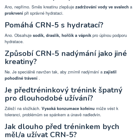
Ano, nepřímo. Směs kreatinu zlepšuje
zadržování vody ve svalech
a
prokrvení
při správné hydrataci.
Pomáhá CRN-5 s hydratací?
Ano. Obsahuje
sodík, draslík, hořčík a vápník
pro úplnou podporu
hydratace.
Způsobí CRN-5 nadýmání jako jiné
kreatiny?
Ne. Je speciálně navržen tak, aby zmírnil nadýmání a
zajistil
pohodlné trávení
.
Je předtréninkový trénink špatný
pro dlouhodobé užívání?
Záleží na složkách.
Vysoká konzumace kofeinu
může vést k
toleranci, problémům se spánkem a únavě nadledvin.
Jak dlouho před tréninkem bych
měl/a užívat CRN-5?