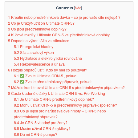
Contents
[
hide
]
1
Kreatin nebo předtréninková dávka – co je pro vaše cíle nejlepší?
2
Co je CrazyNutrition Ultimate CRN-5?
3
Co jsou předtréninkové doplňky?
4
Klíčové rozdíly: Ultimate CRN-5 vs. předtréninkové doplňky
5
Dopad na výkon: Síla vs. stimulace
5.1
Energetické hladiny
5.2
Síla a svalový výkon
5.3
Hydratace a elektrolytická rovnováha
5.4
Rekonvalescence a únava
6
Rozpis případů užití: Kdo by měl co používat?
6.1
Zvolte Ultimate CRN-5 , pokud:
6.2
Zvolte předtréninkový přípravek, pokud:
7
Můžete kombinovat Ultimate CRN-5 s předtréninkovým přípravkem?
8
Často kladené otázky k Ultimate CRN-5 vs. Pre-Working
8.1
Je Ultimate CRN-5 předtréninkový doplněk?
8.2
Mohu užívat CRN-5 a předtréninkový přípravek společně?
8.3
Co je lepší pro nárůst svalové hmoty – CRN-5 nebo
předtréninkový přípravek?
8.4
Je CRN-5 vhodný pro ženy?
8.5
Musím užívat CRN-5 cyklicky?
8.6
Dá mi CRN-5 pumpu?