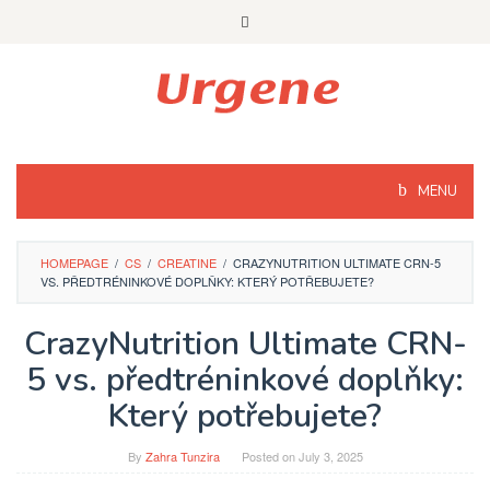
Skip
to
content
MENU
HOMEPAGE
/
CS
/
CREATINE
/
CRAZYNUTRITION ULTIMATE CRN-5
VS. PŘEDTRÉNINKOVÉ DOPLŇKY: KTERÝ POTŘEBUJETE?
CrazyNutrition Ultimate CRN-
5 vs. předtréninkové doplňky:
Který potřebujete?
By
Zahra Tunzira
Posted on
July 3, 2025