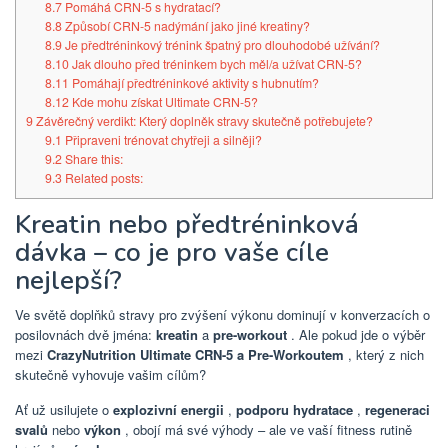
8.7
Pomáhá CRN-5 s hydratací?
8.8
Způsobí CRN-5 nadýmání jako jiné kreatiny?
8.9
Je předtréninkový trénink špatný pro dlouhodobé užívání?
8.10
Jak dlouho před tréninkem bych měl/a užívat CRN-5?
8.11
Pomáhají předtréninkové aktivity s hubnutím?
8.12
Kde mohu získat Ultimate CRN-5?
9
Závěrečný verdikt: Který doplněk stravy skutečně potřebujete?
9.1
Připraveni trénovat chytřeji a silněji?
9.2
Share this:
9.3
Related posts:
Kreatin nebo předtréninková
dávka – co je pro vaše cíle
nejlepší?
Ve světě doplňků stravy pro zvýšení výkonu dominují v konverzacích o
posilovnách dvě jména:
kreatin
a
pre-workout
. Ale pokud jde o výběr
mezi
CrazyNutrition Ultimate CRN-5 a Pre-Workoutem
, který z nich
skutečně vyhovuje vašim cílům?
Ať už usilujete o
explozivní energii
,
podporu hydratace
,
regeneraci
svalů
nebo
výkon
, obojí má své výhody – ale ve vaší fitness rutině