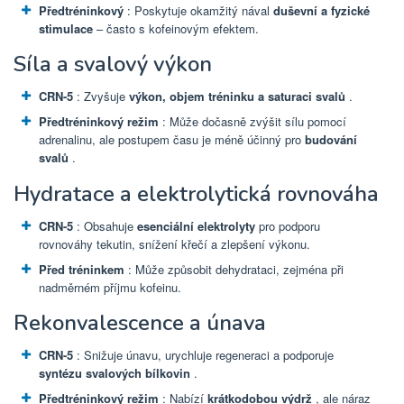
Předtréninkový
: Poskytuje okamžitý nával
duševní a fyzické
stimulace
– často s kofeinovým efektem.
Síla a svalový výkon
CRN-5
: Zvyšuje
výkon, objem tréninku a saturaci svalů
.
Předtréninkový režim
: Může dočasně zvýšit sílu pomocí
adrenalinu, ale postupem času je méně účinný pro
budování
svalů
.
Hydratace a elektrolytická rovnováha
CRN-5
: Obsahuje
esenciální elektrolyty
pro podporu
rovnováhy tekutin, snížení křečí a zlepšení výkonu.
Před tréninkem
: Může způsobit dehydrataci, zejména při
nadměrném příjmu kofeinu.
Rekonvalescence a únava
CRN-5
: Snižuje únavu, urychluje regeneraci a podporuje
syntézu svalových bílkovin
.
Předtréninkový režim
: Nabízí
krátkodobou výdrž
, ale náraz