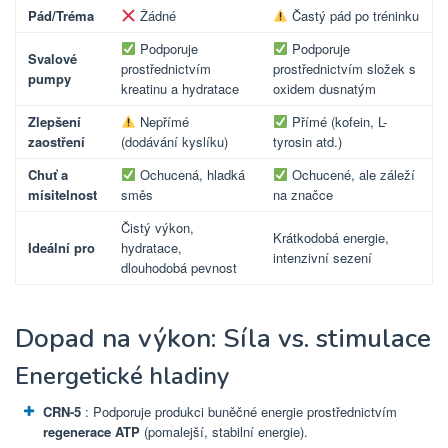
Pád/Tréma
Žádné
Častý pád po tréninku
Podporuje
Podporuje
Svalové
prostřednictvím
prostřednictvím složek s
pumpy
kreatinu a hydratace
oxidem dusnatým
Zlepšení
Nepřímé
Přímé (kofein, L-
zaostření
(dodávání kyslíku)
tyrosin atd.)
Chuť a
Ochucená, hladká
Ochucené, ale záleží
mísitelnost
směs
na značce
Čistý výkon,
Krátkodobá energie,
Ideální pro
hydratace,
intenzivní sezení
dlouhodobá pevnost
Dopad na výkon: Síla vs. stimulace
Energetické hladiny
CRN-5
: Podporuje produkci buněčné energie prostřednictvím
regenerace ATP
(pomalejší, stabilní energie).