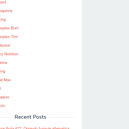
arol
baprime
king
siplex Burn
siplex Trim
nbutrol
y Nutrition
atine
ting
al Max
l
aduro
ctin
Recent Posts
ze Ibuta 677: Opravdu funguje alternativa