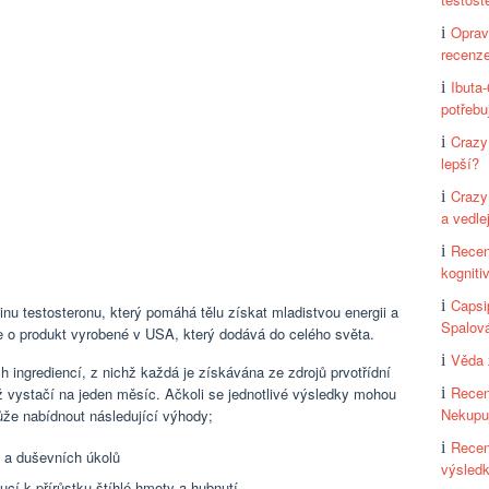
Oprav
recenz
Ibuta
potřebu
CrazyB
lepší?
Crazy
a vedle
Recen
kognitiv
Capsi
inu testosteronu, který pomáhá tělu získat mladistvou energii a
Spalová
se o produkt vyrobené v USA, který dodává do celého světa.
Věda 
h ingrediencí, z nichž každá je získávána ze zdrojů prvotřídní
Recen
ož vystačí na jeden měsíc. Ačkoli se jednotlivé výsledky mohou
Nekupuj
ůže nabídnout následující výhody;
Recen
 a duševních úkolů
výsled
ucí k přírůstku štíhlé hmoty a hubnutí