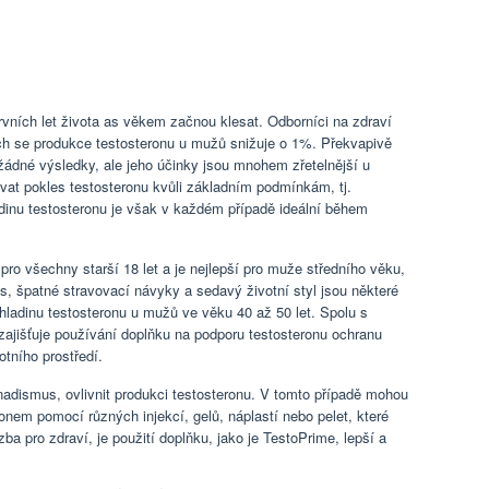
rvních let života as věkem začnou klesat. Odborníci na zdraví
ech se produkce testosteronu u mužů snižuje o 1%. Překvapivě
žádné výsledky, ale jeho účinky jsou mnohem zřetelnější u
vat pokles testosteronu kvůli základním podmínkám, tj.
dinu testosteronu je však v každém případě ideální během
ro všechny starší 18 let a je nejlepší pro muže středního věku,
es, špatné stravovací návyky a sedavý životní styl jsou některé
hladinu testosteronu u mužů ve věku 40 až 50 let. Spolu s
zajišťuje používání doplňku na podporu testosteronu ochranu
tního prostředí.
adismus, ovlivnit produkci testosteronu. V tomto případě mohou
eronem pomocí různých injekcí, gelů, náplastí nebo pelet, které
 pro zdraví, je použití doplňku, jako je TestoPrime, lepší a