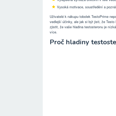
Vysoká motivace, soustředění a poznává
Uživatelé k nákupu tobolek TestoPrime nepot
vedlejší účinky, ale jak si být jisti, že Test
zjistit, že vaše hladina testosteronu je ní
více.
Proč hladiny testost