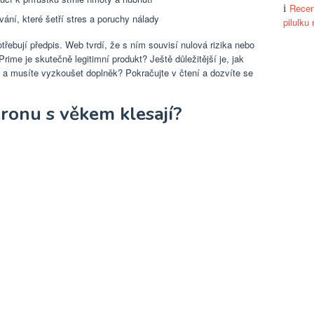
Recen
ní, které šetří stres a poruchy nálady
pilulku
řebují předpis. Web tvrdí, že s ním souvisí nulová rizika nebo
o Prime je skutečně legitimní produkt? Ještě důležitější je, jak
zká a musíte vyzkoušet doplněk? Pokračujte v čtení a dozvíte se
eronu s věkem klesají?