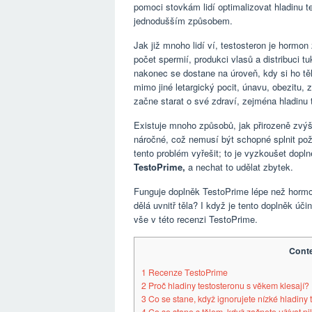
pomoci stovkám lidí optimalizovat hladinu 
jednodušším způsobem.
Jak již mnoho lidí ví, testosteron je hormon
počet spermií, produkci vlasů a distribuci
nakonec se dostane na úroveň, kdy si ho tě
mimo jiné letargický pocit, únavu, obezitu, 
začne starat o své zdraví, zejména hladinu 
Existuje mnoho způsobů, jak přirozeně zvýš
náročné, což nemusí být schopné splnit po
tento problém vyřešit; to je vyzkoušet dopl
TestoPrime,
a nechat to udělat zbytek.
Funguje doplněk TestoPrime lépe než hormon
dělá uvnitř těla? I když je tento doplněk úč
vše v této recenzi TestoPrime.
Cont
1
Recenze TestoPrime
2
Proč hladiny testosteronu s věkem klesají?
3
Co se stane, když ignorujete nízké hladiny 