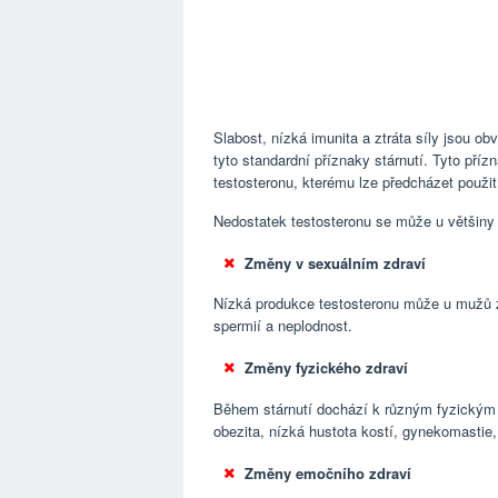
Slabost, nízká imunita a ztráta síly jsou o
tyto standardní příznaky stárnutí. Tyto pří
testosteronu, kterému lze předcházet použi
Nedostatek testosteronu se může u většiny
Změny v sexuálním zdraví
Nízká produkce testosteronu může u mužů zp
spermií a neplodnost.
Změny fyzického zdraví
Během stárnutí dochází k různým fyzickým 
obezita, nízká hustota kostí, gynekomastie
Změny emočního zdraví