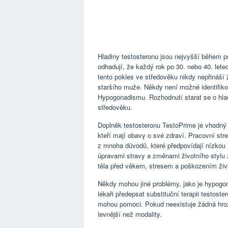
Hladiny testosteronu jsou nejvyšší během p
odhadují, že každý rok po 30. nebo 40. let
tento pokles ve středověku nikdy nepřináší 
staršího muže. Někdy není možné identifiko
Hypogonadismu. Rozhodnutí starat se o hla
středověku.
Doplněk testosteronu TestoPrime je vhodný p
kteří mají obavy o své zdraví. Pracovní str
z mnoha důvodů, které předpovídají nízkou 
úpravami stravy a změnami životního stylu 
těla před věkem, stresem a poškozením živo
Někdy mohou jiné problémy, jako je hypogon
lékaři předepsat substituční terapii testost
mohou pomoci. Pokud neexistuje žádná hrozba
levnější než modality.