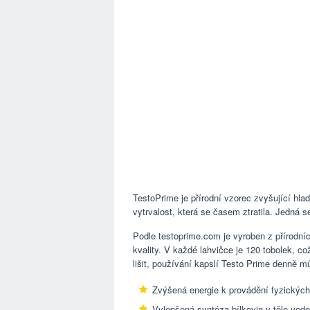
TestoPrime je přírodní vzorec zvyšující hlad
vytrvalost, která se časem ztratila. Jedná 
Podle testoprime.com je vyroben z přírodníc
kvality. V každé lahvičce je 120 tobolek, c
lišit, používání kapslí Testo Prime denně m
Zvýšená energie k provádění fyzických
Vylepšená syntéza bílkovin v těle vedo