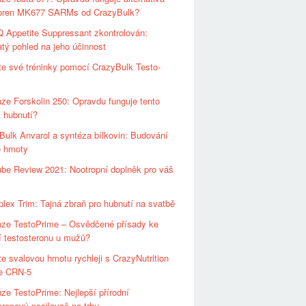
oren MK677 SARMs od CrazyBulk?
 Appetite Suppressant zkontrolován:
tý pohled na jeho účinnost
te své tréninky pomocí CrazyBulk Testo-
ze Forskolin 250: Opravdu funguje tento
 hubnutí?
Bulk Anvarol a syntéza bílkovin: Budování
é hmoty
be Review 2021: Nootropní doplněk pro váš
plex Trim: Tajná zbraň pro hubnutí na svatbě
ze TestoPrime – Osvědčené přísady ke
 testosteronu u mužů?
te svalovou hmotu rychleji s CrazyNutrition
te CRN-5
ze TestoPrime: Nejlepší přírodní
eronový posilovač na trhu