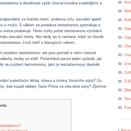
Anv
testosteronu a dosáhnout vyšší úrovně kondice snadnějším a
Ber
 zodpovědný za hustotu kostí, svalovou sílu, sexuální apetit,
Bul
 tuku u mužů. S věkem se produkce testosteronu zpomaluje a
Cap
lo sotva produkuje. Tento nízký počet testosteronu vyvolává
ztrátu sexuální touhy. Ale nikdy se to nestane, když se člověk
Cap
testosteronu, čímž šetří s klesajícím věkem.
Cle
it produkci testosteronu, ale jsou pomalé a velmi časově
Craz
žadavky osoby ve stáří. Ponechává pouze jeden způsob, jak
Cre
něk na zvýšení testosteronu, jako je testosteronový doplněk
Cut
ální substituční léčba, strava a změny životního stylu? Co
D-B
inný, kde koupit tablety Testo Prime za zlevněné ceny? Zjistíme
Dba
Dec
ents
Ere
testosteronu?
Recen