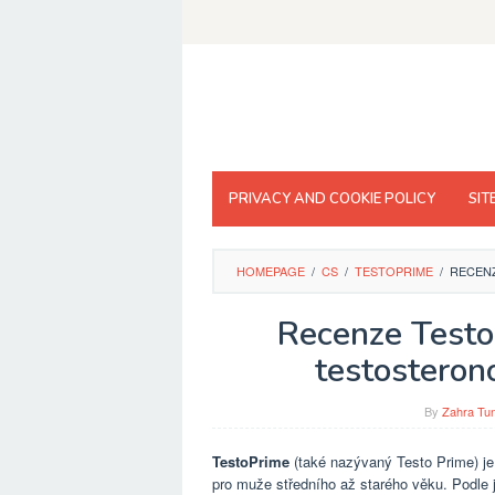
Skip
to
content
PRIVACY AND COOKIE POLICY
SIT
HOMEPAGE
/
CS
/
TESTOPRIME
/
RECENZ
Recenze TestoP
testosteron
By
Zahra Tun
TestoPrime
(také nazývaný Testo Prime) je 
pro muže středního až starého věku. Podle 