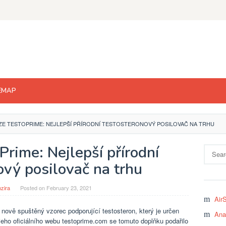
EMAP
E TESTOPRIME: NEJLEPŠÍ PŘÍRODNÍ TESTOSTERONOVÝ POSILOVAČ NA TRHU
rime: Nejlepší přírodní
Search
for:
ový posilovač na trhu
zira
Posted on
February 23, 2021
Air
nově spuštěný vzorec podporující testosteron, který je určen
Ana
jeho oficiálního webu testoprime.com se tomuto doplňku podařilo