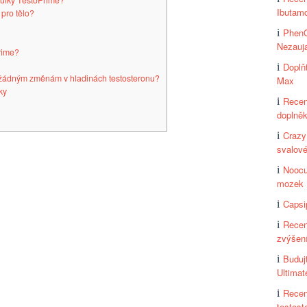
lulky TestoPrime?
Ibutam
 pro tělo?
PhenQ
Nezauja
rime?
Doplň
 žádným změnám v hladinách testosteronu?
Max
nky
Recen
doplněk
Crazy
svalov
Noocu
mozek
Capsi
Recen
zvýšení
Buduj
Ultima
Recen
testost