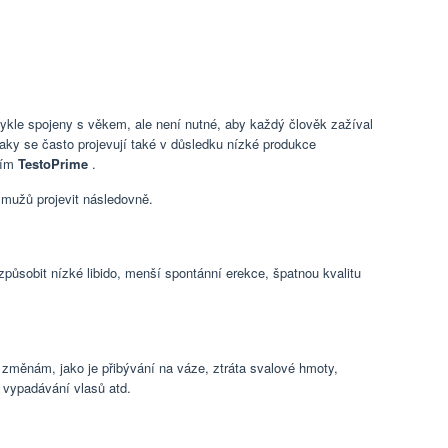
bvykle spojeny s věkem, ale není nutné, aby každý člověk zažíval
znaky se často projevují také v důsledku nízké produkce
tím
TestoPrime
.
 mužů projevit následovně.
ůsobit nízké libido, menší spontánní erekce, špatnou kvalitu
změnám, jako je přibývání na váze, ztráta svalové hmoty,
, vypadávání vlasů atd.