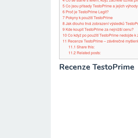
4
Co se stane s tělem, když začnete užívat pi
5
Co jsou přísady TestoPrime a jejich výhody
6
Proč je TestoPrime Legit?
7
Pokyny k použití TestoPrime
8
Jak dlouho trvá zobrazení výsledků TestoP
9
Kde koupit TestoPrime za nejnižší cenu?
10
Co když po použití TestoPrime nedojde k
11
Recenze TestoPrime – závěrečné myšle
11.1
Share this:
11.2
Related posts:
Recenze TestoPrime