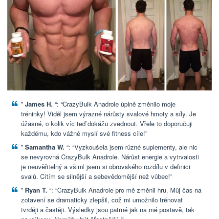
”
James H.
“: “CrazyBulk Anadrole úplně změnilo moje
tréninky! Viděl jsem výrazné nárůsty svalové hmoty a síly. Je
úžasné, o kolik víc teď dokážu zvednout. Vřele to doporučuji
každému, kdo vážně myslí své fitness cíle!”
”
Samantha W.
“: “Vyzkoušela jsem různé suplementy, ale nic
se nevyrovná CrazyBulk Anadrole. Nárůst energie a vytrvalosti
je neuvěřitelný a všiml jsem si obrovského rozdílu v definici
svalů. Cítím se silnější a sebevědomější než vůbec!”
”
Ryan T.
“: “CrazyBulk Anadrole pro mě změnil hru. Můj čas na
zotavení se dramaticky zlepšil, což mi umožnilo trénovat
tvrději a častěji. Výsledky jsou patrné jak na mé postavě, tak