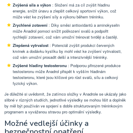
Zvýšená síla a výkon
: Složení má za cíl zvýšit hladinu
energie, snížit únavu a zlepšit celkový sportovní výkon, což
může vést ke zvýšení síly a výkonu během tréninku.
Zrychlené zotavení
: Díky směsi antioxidantů a aminokyselin
může Anadrol pomoci snížit poškození svalů a podpořit
rychlejší zotavení, což vám umožní trénovat tvrději a častěji.
Zlepšená vytrvalost
: Potenciál zvýšit produkci červených
krvinek a dodávku kyslíku by mohl vést ke zvýšení vytrvalosti,
což vám umožní prosadit delší a intenzivnější tréninky.
Zvýšené hladiny testosteronu
: Podporou přirozené produkce
testosteronu může Anadrol přispět k vyšším hladinám
testosteronu, které jsou klíčové pro růst svalů, sílu a celkový
fyzický výkon.
Je důležité si uvědomit, že zatímco složky v Anadrole se ukázaly jako
slibné v různých studiích, jednotlivé výsledky se mohou lišit a doplněk
by měl být používán ve spojení s dobře strukturovaným tréninkovým
programem a vyváženou stravou pro optimální výsledky.
Možné vedlejší účinky a
bezpečnostní opatření