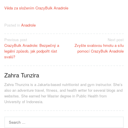
Věda za složením CrazyBulk Anadrole
Posted in
Anadrole
Post
Previous post
Next post
CrazyBulk Anadrole: Bezpečný a
Zvyšte svalovou hmotu a sílu
navigation
legální způsob, jak podpořit růst
pomocí CrazyBulk Anadrole
svalů?
Zahra Tunzira
Zahra Thunzira is a Jakarta-based nutritionist and gym instructor. She’s
also an adventure travel, fitness, and health writer for several blogs and
websites. She earned her Master degree in Public Health from
University of Indonesia.
Search
for: