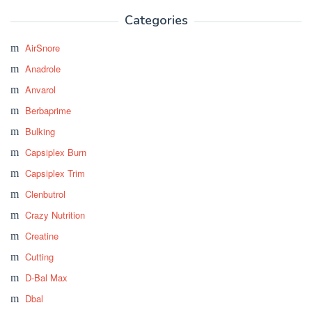
Categories
AirSnore
Anadrole
Anvarol
Berbaprime
Bulking
Capsiplex Burn
Capsiplex Trim
Clenbutrol
Crazy Nutrition
Creatine
Cutting
D-Bal Max
Dbal