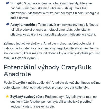
Shilajit
: Vzácná sloučenina bohatá na minerály, která se
nachází v určitých skalních útvarech, shilajit má silné
antioxidační vlastnosti a může pomoci zvýšit hladinu energie a
snížit únavu.
Acetyl-L-karnitin
: Tento derivát aminokyseliny hraje klíčovou
roli při produkci energie a metabolismu tuků, potenciálně
přispívá ke zvýšení vytrvalosti a zlepšení tělesného složení.
Zatímco jednotlivé složky v Anadrole mohou nabízet potenciální
výhody, je to patentovaná směs a synergické interakce mezi těmito
sloučeninami, které mají za cíl dodat silný a účinný doplněk pro růst
svalů a zvýšení výkonu.
Potenciální výhody CrazyBulk
Anadrole
Podle CrazyBulk může začlenění Anadrolu do vašeho fitness režimu
potenciálně nabídnout řadu výhod pro sportovce a kulturisty:
Zvýšený svalový růst
: Podporou syntézy bílkovin a retence
dusíku může Anadrol pomoci vytvořit anabolické prostředí
vedoucí k růstu a rozvoji svalů.