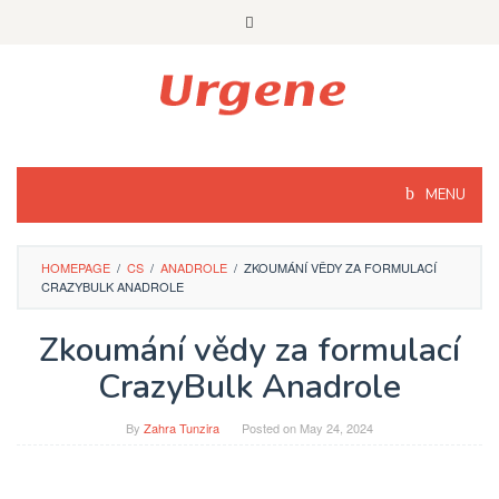
Skip
to
content
MENU
HOMEPAGE
/
CS
/
ANADROLE
/
ZKOUMÁNÍ VĚDY ZA FORMULACÍ
CRAZYBULK ANADROLE
Zkoumání vědy za formulací
CrazyBulk Anadrole
By
Zahra Tunzira
Posted on
May 24, 2024