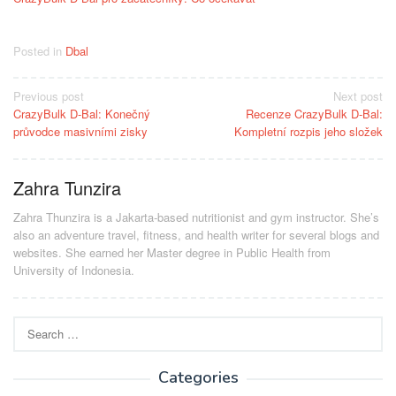
Posted in
Dbal
Post
Previous post
Next post
CrazyBulk D-Bal: Konečný
Recenze CrazyBulk D-Bal:
navigation
průvodce masivními zisky
Kompletní rozpis jeho složek
Zahra Tunzira
Zahra Thunzira is a Jakarta-based nutritionist and gym instructor. She’s
also an adventure travel, fitness, and health writer for several blogs and
websites. She earned her Master degree in Public Health from
University of Indonesia.
Search
for:
Categories