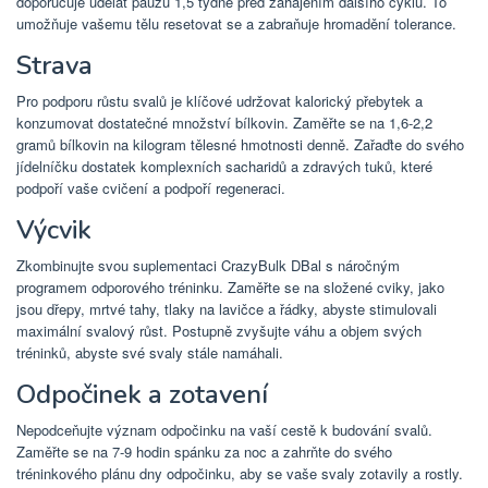
doporučuje udělat pauzu 1,5 týdne před zahájením dalšího cyklu. To
umožňuje vašemu tělu resetovat se a zabraňuje hromadění tolerance.
Strava
Pro podporu růstu svalů je klíčové udržovat kalorický přebytek a
konzumovat dostatečné množství bílkovin. Zaměřte se na 1,6-2,2
gramů bílkovin na kilogram tělesné hmotnosti denně. Zařaďte do svého
jídelníčku dostatek komplexních sacharidů a zdravých tuků, které
podpoří vaše cvičení a podpoří regeneraci.
Výcvik
Zkombinujte svou suplementaci CrazyBulk DBal s náročným
programem odporového tréninku. Zaměřte se na složené cviky, jako
jsou dřepy, mrtvé tahy, tlaky na lavičce a řádky, abyste stimulovali
maximální svalový růst. Postupně zvyšujte váhu a objem svých
tréninků, abyste své svaly stále namáhali.
Odpočinek a zotavení
Nepodceňujte význam odpočinku na vaší cestě k budování svalů.
Zaměřte se na 7-9 hodin spánku za noc a zahrňte do svého
tréninkového plánu dny odpočinku, aby se vaše svaly zotavily a rostly.