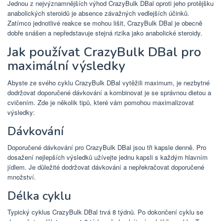
Jednou z nejvýznamnějších výhod CrazyBulk DBal oproti jeho protějšku
anabolických steroidů je absence závažných vedlejších účinků.
Zatímco jednotlivé reakce se mohou lišit, CrazyBulk DBal je obecně
dobře snášen a nepředstavuje stejná rizika jako anabolické steroidy.
Jak používat CrazyBulk DBal pro
maximální výsledky
Abyste ze svého cyklu CrazyBulk DBal vytěžili maximum, je nezbytné
dodržovat doporučené dávkování a kombinovat je se správnou dietou a
cvičením. Zde je několik tipů, které vám pomohou maximalizovat
výsledky:
Dávkování
Doporučené dávkování pro CrazyBulk DBal jsou tři kapsle denně. Pro
dosažení nejlepších výsledků užívejte jednu kapsli s každým hlavním
jídlem. Je důležité dodržovat dávkování a nepřekračovat doporučené
množství.
Délka cyklu
Typický cyklus CrazyBulk DBal trvá 8 týdnů. Po dokončení cyklu se