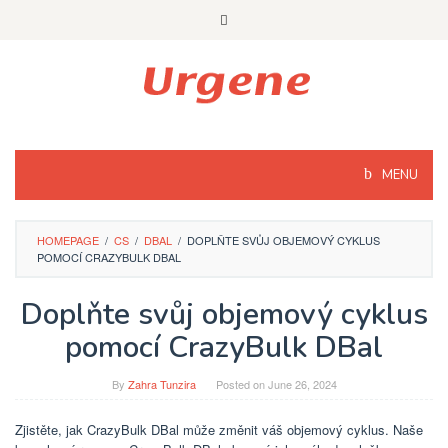
Skip
to
content
MENU
HOMEPAGE
/
CS
/
DBAL
/
DOPLŇTE SVŮJ OBJEMOVÝ CYKLUS
POMOCÍ CRAZYBULK DBAL
Doplňte svůj objemový cyklus
pomocí CrazyBulk DBal
By
Zahra Tunzira
Posted on
June 26, 2024
Zjistěte, jak CrazyBulk DBal může změnit váš objemový cyklus. Naše