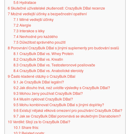
5.6
Hydratace
6
Skutečné uživatelské zkušenosti: CrazyBulk DBal recenze
7
Možné vedlejší účinky a bezpečnostní opatření
7.1
Mírné vedlejší účinky
7.2
Alergie
7.3
Interakce s léky
7.4
Nevhodné pro každého
7.5
Důležitost správného použití
8
Porovnání CrazyBulk DBal s jinými suplementy pro budování svalů
8.1
CrazyBulk DBal vs. Whey Protein
8.2
CrazyBulk DBal vs. Kreatin
8.3
CrazyBulk DBal vs. Testosteronové posilovače
8.4
CrazyBulk DBal vs. Anabolické steroidy
9
Často kladené otázky o CrazyBulk DBal
9.1
Je CrazyBulk DBal legální?
9.2
Jak dlouho trvá, než uvidíte výsledky s CrazyBulk DBal?
9.3
Mohou ženy používat CrazyBulk DBal?
9.4
Musím cyklovat CrazyBulk DBal?
9.5
Mohu kombinovat CrazyBulk DBal s jinými doplňky?
9.6
Existují nějaká věková omezení pro používání CrazyBulk DBal?
9.7
Jak se CrazyBulk DBal porovnává se skutečným Dianabolem?
10
Verdikt: Stojí za to CrazyBulk DBal?
10.1
Share this:
10.2
Related posts: