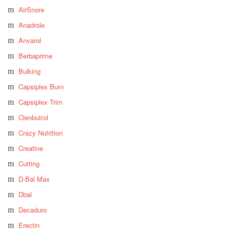
AirSnore
Anadrole
Anvarol
Berbaprime
Bulking
Capsiplex Burn
Capsiplex Trim
Clenbutrol
Crazy Nutrition
Creatine
Cutting
D-Bal Max
Dbal
Decaduro
Erectin