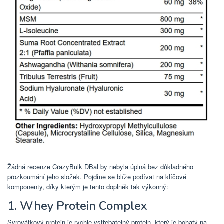
Žádná recenze CrazyBulk DBal by nebyla úplná bez důkladného
prozkoumání jeho složek. Pojďme se blíže podívat na klíčové
komponenty, díky kterým je tento doplněk tak výkonný:
1. Whey Protein Complex
Syrovátkový protein je rychle vstřebatelný protein, který je bohatý na