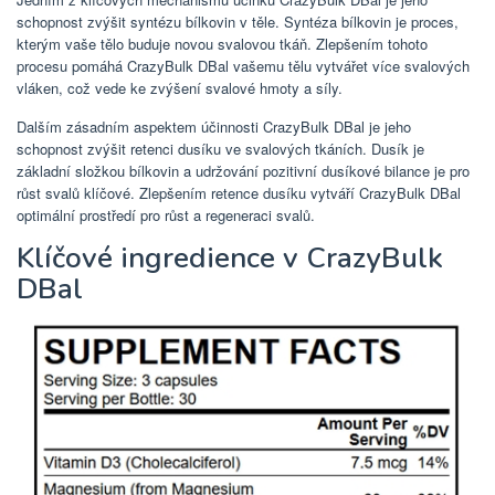
schopnost zvýšit syntézu bílkovin v těle. Syntéza bílkovin je proces,
kterým vaše tělo buduje novou svalovou tkáň. Zlepšením tohoto
procesu pomáhá CrazyBulk DBal vašemu tělu vytvářet více svalových
vláken, což vede ke zvýšení svalové hmoty a síly.
Dalším zásadním aspektem účinnosti CrazyBulk DBal je jeho
schopnost zvýšit retenci dusíku ve svalových tkáních. Dusík je
základní složkou bílkovin a udržování pozitivní dusíkové bilance je pro
růst svalů klíčové. Zlepšením retence dusíku vytváří CrazyBulk DBal
optimální prostředí pro růst a regeneraci svalů.
Klíčové ingredience v CrazyBulk
DBal