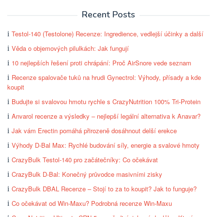
Recent Posts
Testol-140 (Testolone) Recenze: Ingredience, vedlejší účinky a další
Věda o objemových pilulkách: Jak fungují
10 nejlepších řešení proti chrápání: Proč AirSnore vede seznam
Recenze spalovače tuků na hrudi Gynectrol: Výhody, přísady a kde
koupit
Budujte si svalovou hmotu rychle s CrazyNutrition 100% Tri-Protein
Anvarol recenze a výsledky – nejlepší legální alternativa k Anavar?
Jak vám Erectin pomáhá přirozeně dosáhnout delší erekce
Výhody D-Bal Max: Rychlé budování síly, energie a svalové hmoty
CrazyBulk Testol-140 pro začátečníky: Co očekávat
CrazyBulk D-Bal: Konečný průvodce masivními zisky
CrazyBulk DBAL Recenze – Stojí to za to koupit? Jak to funguje?
Co očekávat od Win-Maxu? Podrobná recenze Win-Maxu