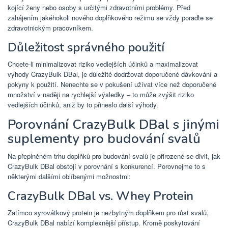
kojící ženy nebo osoby s určitými zdravotními problémy. Před
zahájením jakéhokoli nového doplňkového režimu se vždy poraďte se
zdravotnickým pracovníkem.
Důležitost správného použití
Chcete-li minimalizovat riziko vedlejších účinků a maximalizovat
výhody CrazyBulk DBal, je důležité dodržovat doporučené dávkování a
pokyny k použití. Nenechte se v pokušení užívat více než doporučené
množství v naději na rychlejší výsledky – to může zvýšit riziko
vedlejších účinků, aniž by to přineslo další výhody.
Porovnání CrazyBulk DBal s jinými
suplementy pro budování svalů
Na přeplněném trhu doplňků pro budování svalů je přirozené se divit, jak
CrazyBulk DBal obstojí v porovnání s konkurencí. Porovnejme to s
některými dalšími oblíbenými možnostmi:
CrazyBulk DBal vs. Whey Protein
Zatímco syrovátkový protein je nezbytným doplňkem pro růst svalů,
CrazyBulk DBal nabízí komplexnější přístup. Kromě poskytování