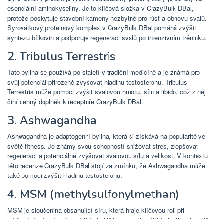
esenciální aminokyseliny. Je to klíčová složka v CrazyBulk DBal,
protože poskytuje stavební kameny nezbytné pro růst a obnovu svalů.
Syrovátkový proteinový komplex v CrazyBulk DBal pomáhá zvýšit
syntézu bílkovin a podporuje regeneraci svalů po intenzivním tréninku.
2. Tribulus Terrestris
Tato bylina se používá po staletí v tradiční medicíně a je známá pro
svůj potenciál přirozeně zvyšovat hladinu testosteronu. Tribulus
Terrestris může pomoci zvýšit svalovou hmotu, sílu a libido, což z něj
činí cenný doplněk k receptuře CrazyBulk DBal.
3. Ashwagandha
Ashwagandha je adaptogenní bylina, která si získává na popularitě ve
světě fitness. Je známý svou schopností snižovat stres, zlepšovat
regeneraci a potenciálně zvyšovat svalovou sílu a velikost. V kontextu
této recenze CrazyBulk DBal stojí za zmínku, že Ashwagandha může
také pomoci zvýšit hladinu testosteronu.
4. MSM (methylsulfonylmethan)
MSM je sloučenina obsahující síru, která hraje klíčovou roli při