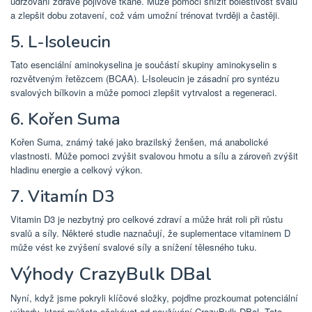
udržování zdravé pojivové tkáně. Může pomoci snížit bolestivost svalů
a zlepšit dobu zotavení, což vám umožní trénovat tvrději a častěji.
5. L-Isoleucin
Tato esenciální aminokyselina je součástí skupiny aminokyselin s
rozvětveným řetězcem (BCAA). L-Isoleucin je zásadní pro syntézu
svalových bílkovin a může pomoci zlepšit vytrvalost a regeneraci.
6. Kořen Suma
Kořen Suma, známý také jako brazilský ženšen, má anabolické
vlastnosti. Může pomoci zvýšit svalovou hmotu a sílu a zároveň zvýšit
hladinu energie a celkový výkon.
7. Vitamín D3
Vitamin D3 je nezbytný pro celkové zdraví a může hrát roli při růstu
svalů a síly. Některé studie naznačují, že suplementace vitaminem D
může vést ke zvýšení svalové síly a snížení tělesného tuku.
Výhody CrazyBulk DBal
Nyní, když jsme pokryli klíčové složky, pojďme prozkoumat potenciální
výhody, které můžete očekávat od používání CrazyBulk DBal. Tato