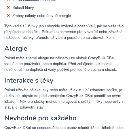
Bolesti hlavy
Změny nálady nebo úrovně energie
Tyto vedlejší účinky jsou obvykle vzácné a odeznívají, jak se vaše tělo
přizpůsobuje doplňku. Pokud zaznamenáte přetrvávající nebo závažné
nežádoucí účinky, přerušte užívání a poraďte se se zdravotníkem.
Alergie
Pokud máte známé alergie na některou ze složek CrazyBulk DBal,
vyhněte se používání tohoto doplňku. Před zahájením jakéhokoli
nového režimu doplňků si vždy pečlivě prohlédněte seznam složek.
Interakce s léky
Pokud užíváte nějaké léky nebo máte již existující zdravotní potíže, je
nezbytné, abyste se před zahájením CrazyBulk DBal poradili se svým
lékařem. Některé složky mohou interagovat s určitými léky nebo ovlivnit
stávající zdravotní stav.
Nevhodné pro každého
CrazyBulk DBal se nedoporučuje pro osoby mladší 18 let, těhotné nebo