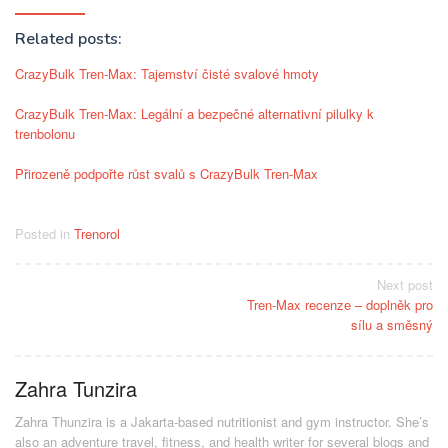
Related posts:
CrazyBulk Tren-Max: Tajemství čisté svalové hmoty
CrazyBulk Tren-Max: Legální a bezpečné alternativní pilulky k
trenbolonu
Přirozeně podpořte růst svalů s CrazyBulk Tren-Max
Posted in
Trenorol
Post
Next post
Tren-Max recenze – doplněk pro
navigation
sílu a směsný
Zahra Tunzira
Zahra Thunzira is a Jakarta-based nutritionist and gym instructor. She’s
also an adventure travel, fitness, and health writer for several blogs and