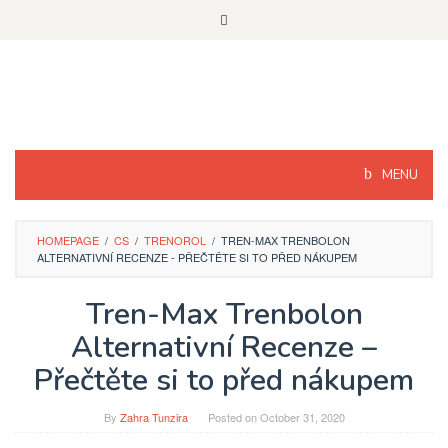
Skip
to
content
MENU
HOMEPAGE
/
CS
/
TRENOROL
/
TREN-MAX TRENBOLON
ALTERNATIVNÍ RECENZE - PŘEČTĚTE SI TO PŘED NÁKUPEM
Tren-Max Trenbolon
Alternativní Recenze –
Přečtěte si to před nákupem
By
Zahra Tunzira
Posted on
October 31, 2020