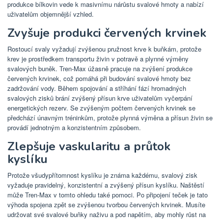
produkce bílkovin vede k masivnímu nárůstu svalové hmoty a nabízí
uživatelům objemnější vzhled.
Zvyšuje produkci červených krvinek
Rostoucí svaly vyžadují zvýšenou pružnost krve k buňkám, protože
krev je prostředkem transportu živin v potravě a plynné výměny
svalových buněk. Tren-Max úžasně pracuje na zvýšení produkce
červených krvinek, což pomáhá při budování svalové hmoty bez
zadržování vody. Během spojování a stříhání fází hromadných
svalových zisků brání zvýšený přísun krve uživatelům vyčerpání
energetických rezerv. Se zvýšeným počtem červených krvinek se
předchází únavným tréninkům, protože plynná výměna a přísun živin se
provádí jednotným a konzistentním způsobem.
Zlepšuje vaskularitu a průtok
kyslíku
Protože všudypřítomnost kyslíku je známa každému, svalový zisk
vyžaduje pravidelný, konzistentní a zvýšený přísun kyslíku. Naštěstí
může Tren-Max v tomto ohledu také pomoci. Po připojení teček je tato
výhoda spojena zpět se zvýšenou tvorbou červených krvinek. Musíte
udržovat své svalové buňky naživu a pod napětím, aby mohly růst na