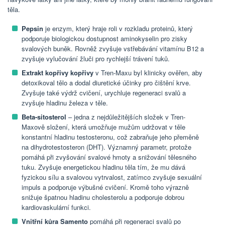
těla.
Pepsin
je enzym, který hraje roli v rozkladu proteinů, který
podporuje biologickou dostupnost aminokyselin pro zisky
svalových buněk. Rovněž zvyšuje vstřebávání vitamínu B12 a
zvyšuje vylučování žluči pro rychlejší trávení tuků.
Extrakt kopřivy kopřivy
v Tren-Maxu byl klinicky ověřen, aby
detoxikoval tělo a dodal diuretické účinky pro čištění krve.
Zvyšuje také výdrž cvičení, urychluje regeneraci svalů a
zvyšuje hladinu železa v těle.
Beta-sitosterol
– jedna z nejdůležitějších složek v Tren-
Maxově složení, která umožňuje mužům udržovat v těle
konstantní hladinu testosteronu, což zabraňuje jeho přeměně
na dihydrotestosteron (DHT). Významný parametr, protože
pomáhá při zvyšování svalové hmoty a snižování tělesného
tuku. Zvyšuje energetickou hladinu těla tím, že mu dává
fyzickou sílu a svalovou vytrvalost, zatímco zvyšuje sexuální
impuls a podporuje výbušné cvičení. Kromě toho výrazně
snižuje špatnou hladinu cholesterolu a podporuje dobrou
kardiovaskulární funkci.
Vnitřní kůra Samento
pomáhá při regeneraci svalů po