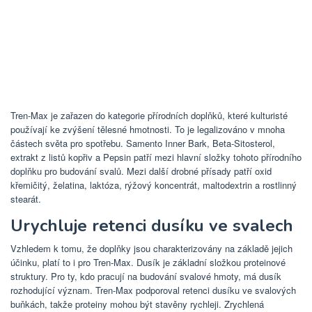
Tren-Max je zařazen do kategorie přírodních doplňků, které kulturisté
používají ke zvýšení tělesné hmotnosti. To je legalizováno v mnoha
částech světa pro spotřebu. Samento Inner Bark, Beta-Sitosterol,
extrakt z listů kopřiv a Pepsin patří mezi hlavní složky tohoto přírodního
doplňku pro budování svalů. Mezi další drobné přísady patří oxid
křemičitý, želatina, laktóza, rýžový koncentrát, maltodextrin a rostlinný
stearát.
Urychluje retenci dusíku ve svalech
Vzhledem k tomu, že doplňky jsou charakterizovány na základě jejich
účinku, platí to i pro Tren-Max. Dusík je základní složkou proteinové
struktury. Pro ty, kdo pracují na budování svalové hmoty, má dusík
rozhodující význam. Tren-Max podporoval retenci dusíku ve svalových
buňkách, takže proteiny mohou být stavěny rychleji. Zrychlená