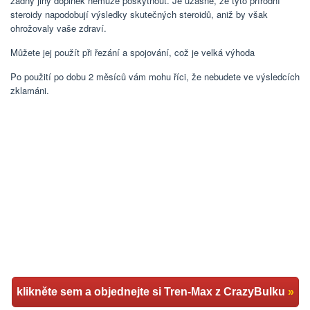
žádný jiný doplněk nemůže poskytnout. Je úžasné, že tyto přírodní
steroidy napodobují výsledky skutečných steroidů, aniž by však
ohrožovaly vaše zdraví.
Můžete jej použít při řezání a spojování, což je velká výhoda
Po použití po dobu 2 měsíců vám mohu říci, že nebudete ve výsledcích
zklamáni.
klikněte sem a objednejte si Tren-Max z CrazyBulku
»