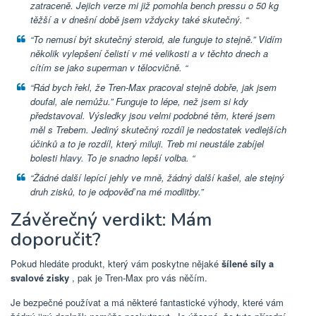
zatraceně. Jejich verze mi již pomohla bench pressu o 50 kg
těžší a v dnešní době jsem vždycky také skutečný. “
“To nemusí být skutečný steroid, ale funguje to stejně.” Vidím
několik vylepšení čelistí v mé velikosti a v těchto dnech a
cítím se jako superman v tělocvičně. “
“Rád bych řekl, že Tren-Max pracoval stejně dobře, jak jsem
doufal, ale nemůžu.” Funguje to lépe, než jsem si kdy
představoval. Výsledky jsou velmi podobné těm, které jsem
měl s Trebem. Jediný skutečný rozdíl je nedostatek vedlejších
účinků a to je rozdíl, který miluji. Treb mi neustále zabíjel
bolesti hlavy. To je snadno lepší volba. “
“Žádné další lepící jehly ve mně, žádný další kašel, ale stejný
druh zisků, to je odpověď na mé modlitby.”
Závěrečný verdikt: Mám
doporučit?
Pokud hledáte produkt, který vám poskytne nějaké
šílené síly a
svalové zisky
, pak je Tren-Max pro vás něčím.
Je bezpečné používat a má některé fantastické výhody, které vám