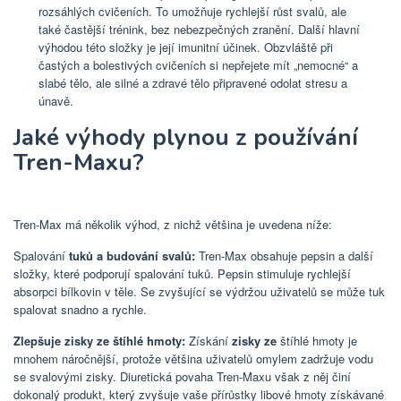
rozsáhlých cvičeních. To umožňuje rychlejší růst svalů, ale
také častější trénink, bez nebezpečných zranění. Další hlavní
výhodou této složky je její imunitní účinek. Obzvláště při
častých a bolestivých cvičeních si nepřejete mít „nemocné“ a
slabé tělo, ale silné a zdravé tělo připravené odolat stresu a
únavě.
Jaké výhody plynou z používání
Tren-Maxu?
Tren-Max má několik výhod, z nichž většina je uvedena níže:
Spalování
tuků a budování svalů:
Tren-Max obsahuje pepsin a další
složky, které podporují spalování tuků. Pepsin stimuluje rychlejší
absorpci bílkovin v těle. Se zvyšující se výdržou uživatelů se může tuk
spalovat snadno a rychle.
Zlepšuje zisky ze štíhlé hmoty:
Získání
zisky ze
štíhlé hmoty je
mnohem náročnější, protože většina uživatelů omylem zadržuje vodu
se svalovými zisky. Diuretická povaha Tren-Maxu však z něj činí
dokonalý produkt, který zvyšuje vaše přírůstky libové hmoty získávané