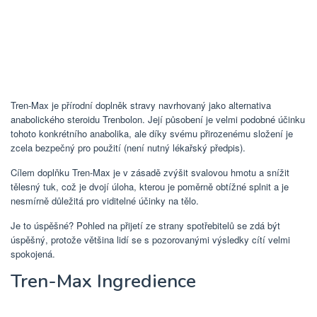
Tren-Max je přírodní doplněk stravy navrhovaný jako alternativa
anabolického steroidu Trenbolon. Její působení je velmi podobné účinku
tohoto konkrétního anabolika, ale díky svému přirozenému složení je
zcela bezpečný pro použití (není nutný lékařský předpis).
Cílem doplňku Tren-Max je v zásadě zvýšit svalovou hmotu a snížit
tělesný tuk, což je dvojí úloha, kterou je poměrně obtížné splnit a je
nesmírně důležitá pro viditelné účinky na tělo.
Je to úspěšné? Pohled na přijetí ze strany spotřebitelů se zdá být
úspěšný, protože většina lidí se s pozorovanými výsledky cítí velmi
spokojená.
Tren-Max Ingredience