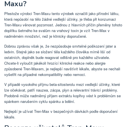
Maxu?
Přestože výrobci Tren-Maxu tento výrobek označili jako přírodní látku,
která nepůsobí na tělo žádné vedlejší účinky, je třeba při konzumaci
Tren-Maxu věnovat pozornost. Jednou z hlavních příčin přeměny tohoto
doplňku šetrného ke svalům na vrahový toxin je vzít Tren-Max v
nadměrném množství, než je klinicky doporučené.
Dobrou zprávou však je, že nezpůsobuje smrtelné poškození jater a
ledvin. Stejně jako se složení těla každého člověka mírně liší od
ostatních, doplněk bude reagovat odlišně pro každého uživatele.
Chcete-li vyloučit jakékoli hrozící klinické reakce nebo alergie
způsobené Tren-Maxem, je nejlepší navštívit lékaře, abyste se nechali
vyšetřit na případné nekompatibility nebo nemoci.
V případě vysokého příjmu beta-sitosterolu mezi vedlejší účinky, které
lze očekávat, patří nauzea, zácpa, plyn a relevantní trávicí problémy.
Podobně může nadměrný příjem extraktu kopřivy vést k problémům se
spánkem narušením cyklu spánku a bdění.
Nejlepší je užívat Tren-Max v bezpečných dávkách podle doporučení
lékaře.