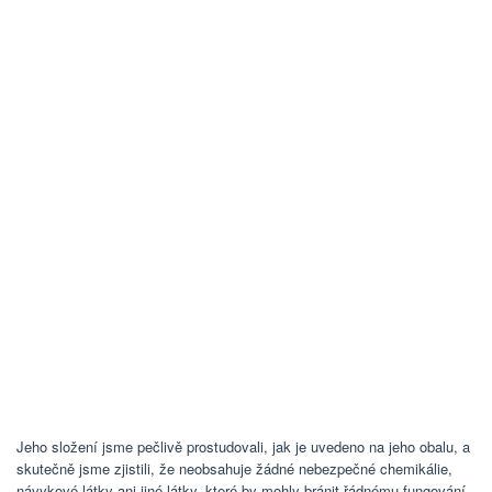
Jeho složení jsme pečlivě prostudovali, jak je uvedeno na jeho obalu, a
skutečně jsme zjistili, že neobsahuje žádné nebezpečné chemikálie,
návykové látky ani jiné látky, které by mohly bránit řádnému fungování