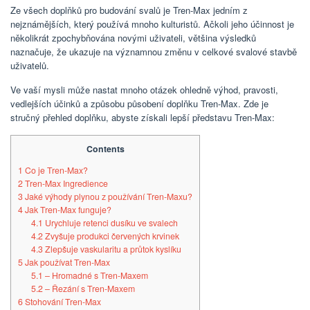
Ze všech doplňků pro budování svalů je Tren-Max jedním z
nejznámějších, který používá mnoho kulturistů. Ačkoli jeho účinnost je
několikrát zpochybňována novými uživateli, většina výsledků
naznačuje, že ukazuje na významnou změnu v celkové svalové stavbě
uživatelů.
Ve vaší mysli může nastat mnoho otázek ohledně výhod, pravosti,
vedlejších účinků a způsobu působení doplňku Tren-Max. Zde je
stručný přehled doplňku, abyste získali lepší představu Tren-Max:
Contents
1
Co je Tren-Max?
2
Tren-Max Ingredience
3
Jaké výhody plynou z používání Tren-Maxu?
4
Jak Tren-Max funguje?
4.1
Urychluje retenci dusíku ve svalech
4.2
Zvyšuje produkci červených krvinek
4.3
Zlepšuje vaskularitu a průtok kyslíku
5
Jak používat Tren-Max
5.1
– Hromadné s Tren-Maxem
5.2
– Řezání s Tren-Maxem
6
Stohování Tren-Max