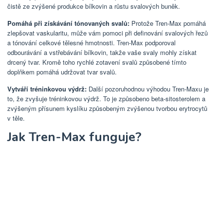
čistě ze zvýšené produkce bílkovin a růstu svalových buněk.
Pomáhá při získávání tónovaných svalů:
Protože Tren-Max pomáhá
zlepšovat vaskularitu, může vám pomoci při definování svalových řezů
a tónování celkové tělesné hmotnosti. Tren-Max podporoval
odbourávání a vstřebávání bílkovin, takže vaše svaly mohly získat
drcený tvar. Kromě toho rychlé zotavení svalů způsobené tímto
doplňkem pomáhá udržovat tvar svalů.
Vytváří tréninkovou výdrž:
Další pozoruhodnou výhodou Tren-Maxu je
to, že zvyšuje tréninkovou výdrž. To je způsobeno beta-sitosterolem a
zvýšeným přísunem kyslíku způsobeným zvýšenou tvorbou erytrocytů
v těle.
Jak Tren-Max funguje?