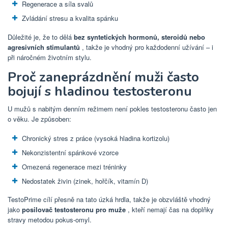
Regenerace a síla svalů
Zvládání stresu a kvalita spánku
Důležité je, že to dělá
bez syntetických hormonů, steroidů nebo
agresivních stimulantů
, takže je vhodný pro každodenní užívání – i
při náročném životním stylu.
Proč zaneprázdnění muži často
bojují s hladinou testosteronu
U mužů s nabitým denním režimem není pokles testosteronu často jen
o věku. Je způsoben:
Chronický stres z práce (vysoká hladina kortizolu)
Nekonzistentní spánkové vzorce
Omezená regenerace mezi tréninky
Nedostatek živin (zinek, hořčík, vitamín D)
TestoPrime cílí přesně na tato úzká hrdla, takže je obzvláště vhodný
jako
posilovač testosteronu pro muže
, kteří nemají čas na doplňky
stravy metodou pokus-omyl.