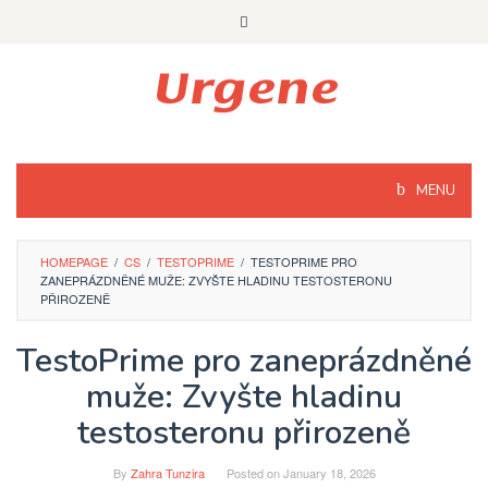
Skip
to
content
MENU
HOMEPAGE
/
CS
/
TESTOPRIME
/
TESTOPRIME PRO
ZANEPRÁZDNĚNÉ MUŽE: ZVYŠTE HLADINU TESTOSTERONU
PŘIROZENĚ
TestoPrime pro zaneprázdněné
muže: Zvyšte hladinu
testosteronu přirozeně
By
Zahra Tunzira
Posted on
January 18, 2026