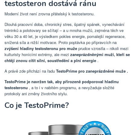
testosteron dostává ránu
Moderní život není zrovna přátelský k testosteronu.
Dlouhá pracovní doba, chronický stres, špatný spánek, vynechávání
tréninků a polotovary se sčítají – a u mnoha mužů, zejména těch ve
věku 30 a 40 let, je výsledkem pokles energie, pomalejší regenerace,
snížená síla a nižší motivace. Proto poptávka po přípravcích na
zvýšení hladiny testosteronu pro muže
prudce vzrostla – nikoli mezi
kulturisty honícími extrémy, ale mezi
zaneprázdněnými muži, kteří se
chtějí znovu cítit silní, soustředění a plní energie
.
A právě zde
přichází na řadu
TestoPrime pro zaneprázdněné muže .
TestoPrime je navržen tak, aby přirozeně podporoval hladinu
testosteronu
, a to i v nabitém programu,
a nevyžaduje složité
protokoly ani změny životního stylu.
Co je TestoPrime?