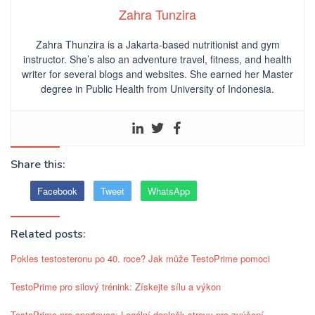
Zahra Tunzira
Zahra Thunzira is a Jakarta-based nutritionist and gym
instructor. She’s also an adventure travel, fitness, and health
writer for several blogs and websites. She earned her Master
degree in Public Health from University of Indonesia.
Share this:
Facebook
Tweet
WhatsApp
Related posts:
Pokles testosteronu po 40. roce? Jak může TestoPrime pomoci
TestoPrime pro silový trénink: Získejte sílu a výkon
TestoPrime pro sportovce: Legální doplněk stravy pro zvýšení