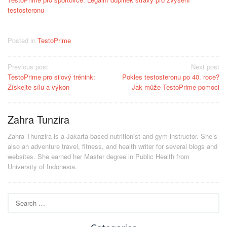
testosteronu
Posted in
TestoPrime
Post
Previous post
Next post
TestoPrime pro silový trénink:
Pokles testosteronu po 40. roce?
navigation
Získejte sílu a výkon
Jak může TestoPrime pomoci
Zahra Tunzira
Zahra Thunzira is a Jakarta-based nutritionist and gym instructor. She’s
also an adventure travel, fitness, and health writer for several blogs and
websites. She earned her Master degree in Public Health from
University of Indonesia.
Search
for: