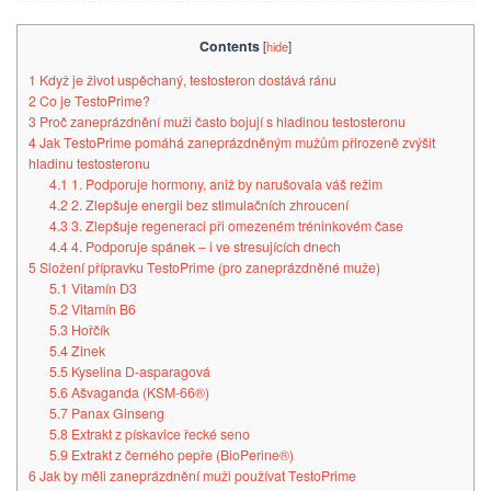
Contents
[
hide
]
1
Když je život uspěchaný, testosteron dostává ránu
2
Co je TestoPrime?
3
Proč zaneprázdnění muži často bojují s hladinou testosteronu
4
Jak TestoPrime pomáhá zaneprázdněným mužům přirozeně zvýšit
hladinu testosteronu
4.1
1. Podporuje hormony, aniž by narušovala váš režim
4.2
2. Zlepšuje energii bez stimulačních zhroucení
4.3
3. Zlepšuje regeneraci při omezeném tréninkovém čase
4.4
4. Podporuje spánek – i ve stresujících dnech
5
Složení přípravku TestoPrime (pro zaneprázdněné muže)
5.1
Vitamín D3
5.2
Vitamín B6
5.3
Hořčík
5.4
Zinek
5.5
Kyselina D-asparagová
5.6
Ašvaganda (KSM-66®)
5.7
Panax Ginseng
5.8
Extrakt z pískavice řecké seno
5.9
Extrakt z černého pepře (BioPerine®)
6
Jak by měli zaneprázdnění muži používat TestoPrime