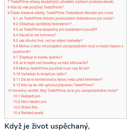
7
TestoPrime ohlasy skutečných uživatelů (vytížení profesionálové)
8
Kdo by měl používat TestoPrime?
9
Často kladené otázky: TestoPrime Testosteron Booster pro muže
9.1
Je TestoPrime dobrým posilovačem testosteronu pro muže?
9.2
Obsahuje syntetický testosteron?
9.3
Je TestoPrime bezpečný pro každodenní použití?
9.4
Naruší to mé hormony?
9.5
Jak dlouho trvá, než se objeví výsledky?
9.6
Mohou z toho mít prospěch zaneprázdnění muži s malým časem v
posilovně?
9.7
Zlepšuje to kvalitu spánku?
9.8
Je to lepší než boostery na bázi stimulantů?
9.9
Mohou testoPrime používat muži nad 40 let?
9.10
Vyžaduje to terapii po cyklu?
9.11
Dá se to kombinovat s kávou nebo před tréninkem?
9.12
Kdo by se měl vyhnout přípravku TestoPrime?
10
Konečný verdikt: Stojí TestoPrime za to pro zaneprázdněné muže?
10.1
Nejlepší pro
10.2
Není ideální pro
10.3
Share this:
10.4
Related posts:
Když je život uspěchaný,