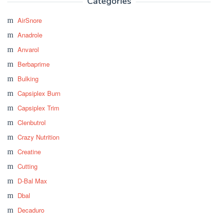
Categories
AirSnore
Anadrole
Anvarol
Berbaprime
Bulking
Capsiplex Burn
Capsiplex Trim
Clenbutrol
Crazy Nutrition
Creatine
Cutting
D-Bal Max
Dbal
Decaduro