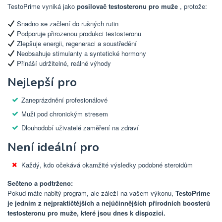
TestoPrime vyniká jako
posilovač testosteronu pro muže
, protože:
Snadno se začlení do rušných rutin
Podporuje přirozenou produkci testosteronu
Zlepšuje energii, regeneraci a soustředění
Neobsahuje stimulanty a syntetické hormony
Přináší udržitelné, reálné výhody
Nejlepší pro
Zaneprázdnění profesionálové
Muži pod chronickým stresem
Dlouhodobí uživatelé zaměření na zdraví
Není ideální pro
Každý, kdo očekává okamžité výsledky podobné steroidům
Sečteno a podtrženo:
Pokud máte nabitý program, ale záleží na vašem výkonu,
TestoPrime
je jedním z nejpraktičtějších a nejúčinnějších přírodních boosterů
testosteronu pro muže, které jsou dnes k dispozici.