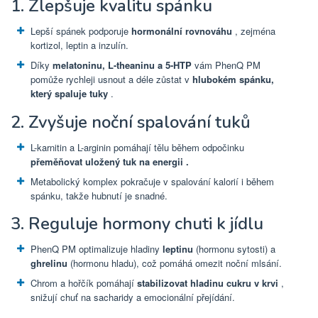
1. Zlepšuje kvalitu spánku
Lepší spánek podporuje
hormonální rovnováhu
, zejména
kortizol, leptin a inzulín.
Díky
melatoninu, L-theaninu a 5-HTP
vám PhenQ PM
pomůže rychleji usnout a déle zůstat v
hlubokém spánku,
který spaluje tuky
.
2. Zvyšuje noční spalování tuků
L-karnitin a L-arginin pomáhají tělu během odpočinku
přeměňovat uložený tuk na energii .
Metabolický komplex pokračuje v spalování kalorií i během
spánku, takže hubnutí je snadné.
3. Reguluje hormony chuti k jídlu
PhenQ PM optimalizuje hladiny
leptinu
(hormonu sytosti) a
ghrelinu
(hormonu hladu), což pomáhá omezit noční mlsání.
Chrom a hořčík pomáhají
stabilizovat hladinu cukru v krvi
,
snižují chuť na sacharidy a emocionální přejídání.