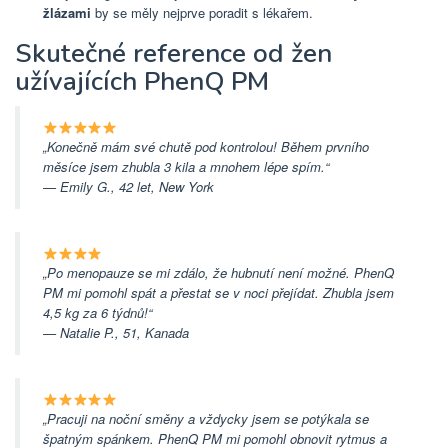
žlázami
by se měly nejprve poradit s lékařem.
Skutečné reference od žen
užívajících PhenQ PM
„Konečně mám své chutě pod kontrolou! Během prvního
měsíce jsem zhubla 3 kila a mnohem lépe spím.“
—
Emily G., 42 let, New York
„Po menopauze se mi zdálo, že hubnutí není možné. PhenQ
PM mi pomohl spát a přestat se v noci přejídat. Zhubla jsem
4,5 kg za 6 týdnů!“
—
Natalie P., 51, Kanada
„Pracuji na noční směny a vždycky jsem se potýkala se
špatným spánkem. PhenQ PM mi pomohl obnovit rytmus a