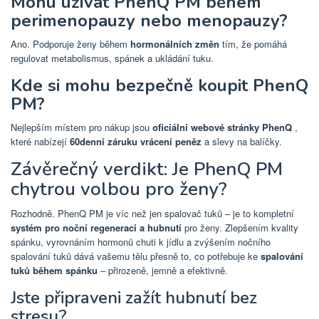
Mohu užívat PhenQ PM během
perimenopauzy nebo menopauzy?
Ano. Podporuje ženy během
hormonálních změn
tím, že pomáhá
regulovat metabolismus, spánek a ukládání tuku.
Kde si mohu bezpečně koupit PhenQ
PM?
Nejlepším místem pro nákup jsou
oficiální webové stránky PhenQ
,
které nabízejí
60denní záruku vrácení peněz
a slevy na balíčky.
Závěrečný verdikt: Je PhenQ PM
chytrou volbou pro ženy?
Rozhodně. PhenQ PM je víc než jen spalovač tuků – je to kompletní
systém pro noční regeneraci a hubnutí
pro ženy. Zlepšením kvality
spánku, vyrovnáním hormonů chuti k jídlu a zvýšením nočního
spalování tuků dává vašemu tělu přesně to, co potřebuje ke
spalování
tuků během spánku
– přirozeně, jemně a efektivně.
Jste připraveni zažít hubnutí bez
stresu?