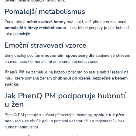
Pomalejší metabolismus
Ženy mívají
méně svalové hmoty
než muži, což přirozeně znamená
pomalejší klidový metabolismus
– bez řádné podpory je pak hubnutí
tuku pomalejší.
Emoční stravovací vzorce
Ženy častěji pociťují
emocionální spouštěče jídla
spojené se stresem,
únavou nebo hormonálními změnami, zejména večer.
PhenQ PM
se zaměřuje na každou z těchto oblastí a nabízí řešení na
míru, které pomáhá ženám
zhubnout přirozeně, bezpečně a během
spánku.
Jak PhenQ PM podporuje hubnutí
u žen
PhenQ PM pracuje s vašimi přirozenými biorytmy,
spaluje tuk přes
noc
, reguluje chuť k jídlu a pomáhá vašemu tělu s regenerací – bez
nutnosti stimulantů.