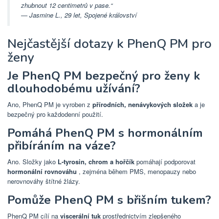
zhubnout 12 centimetrů v pase.“
—
Jasmine L., 29 let, Spojené království
Nejčastější dotazy k PhenQ PM pro
ženy
Je PhenQ PM bezpečný pro ženy k
dlouhodobému užívání?
Ano, PhenQ PM je vyroben z
přírodních, nenávykových složek
a je
bezpečný pro každodenní použití.
Pomáhá PhenQ PM s hormonálním
přibíráním na váze?
Ano. Složky jako
L-tyrosin, chrom a hořčík
pomáhají podporovat
hormonální rovnováhu
, zejména během PMS, menopauzy nebo
nerovnováhy štítné žlázy.
Pomůže PhenQ PM s břišním tukem?
PhenQ PM cílí na
viscerální tuk
prostřednictvím zlepšeného