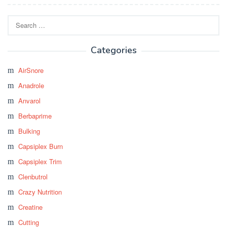
Search
for:
Categories
AirSnore
Anadrole
Anvarol
Berbaprime
Bulking
Capsiplex Burn
Capsiplex Trim
Clenbutrol
Crazy Nutrition
Creatine
Cutting