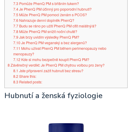
7.3
Pomůže PhenQ PM s břišním tukem?
7.4
Je PhenQ PM účinný pro poporodní hubnutí?
7.5
Může PhenQ PM pomoci ženám s PCOS?
7.6
Nahrazuje denní doplněk PhenQ?
7.7
Budu se ráno po užití PhenQ PM cítit malátný/á?
7.8
Může PhenQ PM snížit noční chutě?
7.9
Jak brzy uvidím výsledky PhenQ PM?
7.10
Je PhenQ PM veganský a bez alergenů?
7.11
Mohu užívat PhenQ PM během perimenopauzy nebo
menopauzy?
7.12
Kde si mohu bezpečně koupit PhenQ PM?
8
Závěrečný verdikt: Je PhenQ PM chytrou volbou pro ženy?
8.1
Jste připraveni zažít hubnutí bez stresu?
8.2
Share this:
8.3
Related posts:
Hubnutí a ženská fyziologie