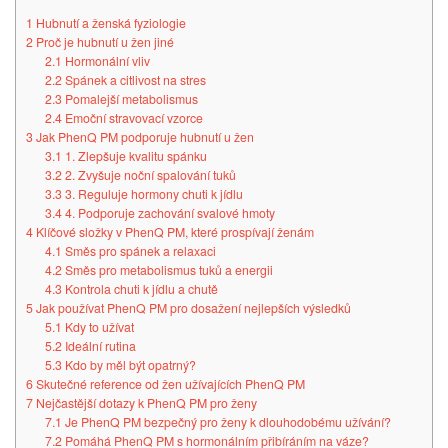
1
Hubnutí a ženská fyziologie
2
Proč je hubnutí u žen jiné
2.1
Hormonální vliv
2.2
Spánek a citlivost na stres
2.3
Pomalejší metabolismus
2.4
Emoční stravovací vzorce
3
Jak PhenQ PM podporuje hubnutí u žen
3.1
1. Zlepšuje kvalitu spánku
3.2
2. Zvyšuje noční spalování tuků
3.3
3. Reguluje hormony chuti k jídlu
3.4
4. Podporuje zachování svalové hmoty
4
Klíčové složky v PhenQ PM, které prospívají ženám
4.1
Směs pro spánek a relaxaci
4.2
Směs pro metabolismus tuků a energii
4.3
Kontrola chuti k jídlu a chutě
5
Jak používat PhenQ PM pro dosažení nejlepších výsledků
5.1
Kdy to užívat
5.2
Ideální rutina
5.3
Kdo by měl být opatrný?
6
Skutečné reference od žen užívajících PhenQ PM
7
Nejčastější dotazy k PhenQ PM pro ženy
7.1
Je PhenQ PM bezpečný pro ženy k dlouhodobému užívání?
7.2
Pomáhá PhenQ PM s hormonálním přibíráním na váze?