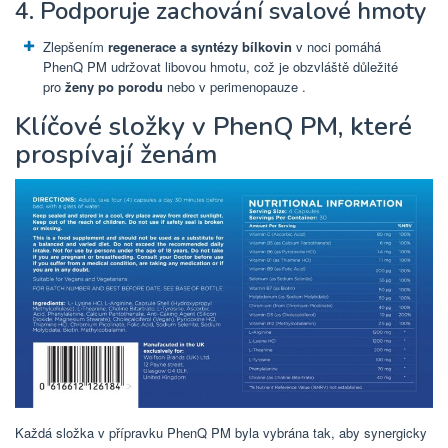
4. Podporuje zachování svalové hmoty
Zlepšením
regenerace a syntézy bílkovin
v noci pomáhá
PhenQ PM udržovat libovou hmotu, což je obzvláště důležité
pro
ženy
po porodu
nebo v perimenopauze .
Klíčové složky v PhenQ PM, které
prospívají ženám
Každá složka v přípravku PhenQ PM byla vybrána tak, aby synergicky