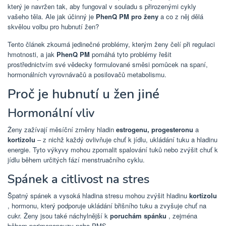
který je navržen tak, aby fungoval v souladu s přirozenými cykly
vašeho těla. Ale jak účinný je
PhenQ PM pro ženy
a co z něj dělá
skvělou volbu pro hubnutí žen?
Tento článek zkoumá jedinečné problémy, kterým ženy čelí při regulaci
hmotnosti, a jak
PhenQ PM
pomáhá tyto problémy řešit
prostřednictvím své vědecky formulované směsi pomůcek na spaní,
hormonálních vyrovnávačů a posilovačů metabolismu.
Proč je hubnutí u žen jiné
Hormonální vliv
Ženy zažívají měsíční změny hladin
estrogenu, progesteronu
a
kortizolu
– z nichž každý ovlivňuje chuť k jídlu, ukládání tuku a hladinu
energie. Tyto výkyvy mohou zpomalit spalování tuků nebo zvýšit chuť k
jídlu během určitých fází menstruačního cyklu.
Spánek a citlivost na stres
Špatný spánek a vysoká hladina stresu mohou zvýšit hladinu
kortizolu
, hormonu, který podporuje ukládání břišního tuku a zvyšuje chuť na
cukr. Ženy jsou také náchylnější k
poruchám spánku
, zejména
během perimenopauzy nebo PMS.