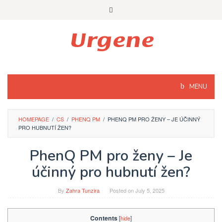
Skip
to
content
MENU
HOMEPAGE
/
CS
/
PHENQ PM
/
PHENQ PM PRO ŽENY – JE ÚČINNÝ
PRO HUBNUTÍ ŽEN?
PhenQ PM pro ženy – Je
účinný pro hubnutí žen?
By
Zahra Tunzira
Posted on
July 5, 2025
Contents
[
hide
]