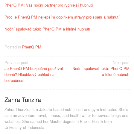
PhenQ PM: Váš noční partner pro rychlejší hubnutí
Proč je PhenQ PM nejlepším doplňkem stravy pro spaní a hubnutí
Noční spalovač tuků: PhenQ PM a klidné hubnutí
Posted in
PhenQ PM
Post
Previous post
Next post
Je PhenQ PM bezpečné používat
Noční spalovač tuků: PhenQ PM
navigation
denně? Hloubkový pohled na
a klidné hubnutí
bezpečnost
Zahra Tunzira
Zahra Thunzira is a Jakarta-based nutritionist and gym instructor. She’s
also an adventure travel, fitness, and health writer for several blogs and
websites. She earned her Master degree in Public Health from
University of Indonesia.