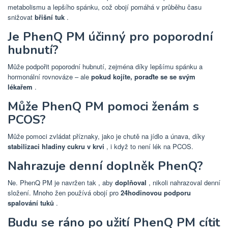
metabolismu a lepšího spánku, což obojí pomáhá v průběhu času
snižovat
břišní tuk
.
Je PhenQ PM účinný pro poporodní
hubnutí?
Může podpořit poporodní hubnutí, zejména díky lepšímu spánku a
hormonální rovnováze – ale
pokud kojíte, poraďte se se svým
lékařem
.
Může PhenQ PM pomoci ženám s
PCOS?
Může pomoci zvládat příznaky, jako je chutě na jídlo a únava, díky
stabilizaci hladiny cukru v krvi
, i když to není lék na PCOS.
Nahrazuje denní doplněk PhenQ?
Ne. PhenQ PM je navržen tak , aby
doplňoval
, nikoli nahrazoval denní
složení. Mnoho žen používá obojí pro
24hodinovou podporu
spalování tuků
.
Budu se ráno po užití PhenQ PM cítit