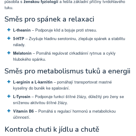
působila s
ženskou fyziologií
a řešila základní příčiny tvrdohlavého
tuku.
Směs pro spánek a relaxaci
L-theanin
– Podporuje klid a bojuje proti stresu.
5-HTP
– Zvyšuje hladinu serotoninu, zlepšuje spánek a stabilitu
nálady.
Melatonin
– Pomáhá regulovat cirkadiánní rytmus a cykly
hlubokého spánku.
Směs pro metabolismus tuků a energii
L-arginin a L-karnitin
– pomáhají transportovat mastné
kyseliny do buněk ke spalování.
L-Tyrosin
– Podporuje funkci štítné žlázy, důležitý pro ženy se
sníženou aktivitou štítné žlázy.
Vitamín B6
– Pomáhá s regulací hormonů a metabolickou
účinností.
Kontrola chuti k jídlu a chutě