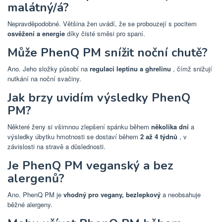
malátný/á?
Nepravděpodobné. Většina žen uvádí, že se probouzejí s pocitem
osvěžení a energie
díky čisté směsi pro spaní.
Může PhenQ PM snížit noční chutě?
Ano. Jeho složky působí na
regulaci leptinu a ghrelinu
, čímž snižují
nutkání na noční svačiny.
Jak brzy uvidím výsledky PhenQ
PM?
Některé ženy si všimnou zlepšení spánku během
několika dní
a
výsledky úbytku hmotnosti se dostaví během
2 až 4 týdnů
, v
závislosti na stravě a důslednosti.
Je PhenQ PM veganský a bez
alergenů?
Ano. PhenQ PM je
vhodný pro vegany, bezlepkový
a neobsahuje
běžné alergeny.