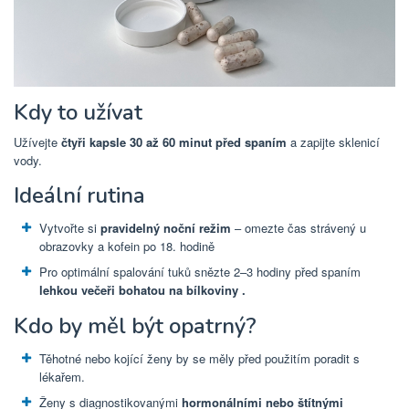
Kdy to užívat
Užívejte
čtyři kapsle 30 až 60 minut před spaním
a zapijte sklenicí
vody.
Ideální rutina
Vytvořte si
pravidelný noční režim
– omezte čas strávený u
obrazovky a kofein po 18. hodině
Pro optimální spalování tuků snězte 2–3 hodiny před spaním
lehkou večeři bohatou na bílkoviny .
Kdo by měl být opatrný?
Těhotné nebo kojící ženy by se měly před použitím poradit s
lékařem.
Ženy s diagnostikovanými
hormonálními nebo štítnými