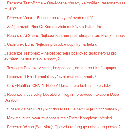
Recenze TestoPrime – Osvědčené přísady ke zvýšení testosteronu u
mužů?
Recenze Viasil – Funguje tento vylepšovač mužů?
Zažijte rozdíl PhenQ: Kde se věda setkává s hubnutím
Recenze AirSnore: Nejlepší zařízení proti chrápání pro klidný spánek
Capsiplex Burn: Nejlepší průvodce doplňky na hubnutí
Recenze TestoMax – nejbezpečnější posilovač testosteronu pro
extrémní nárůst svalové hmoty?
Testogen Review: Vzorec, bezpečnost, cena a co říkají kupující
Recenze D-Bal: Pomáhá zvyšovat svalovou hmotu?
CrazyNutrition CRN-5: Nejlepší kreatin pro kulturistické zisky
Recenze a výsledky DecaDuro – legální průvodce nákupem Deca
Durabolin
Složení gaineru CrazyNutrition Mass Gainer: Co je uvnitř odměrky?
Maximalizujte svou mužnost s MaleExtra: Komplexní přehled
Recenze Winsol(Win-Max): Opravdu to funguje nebo je to podvod?