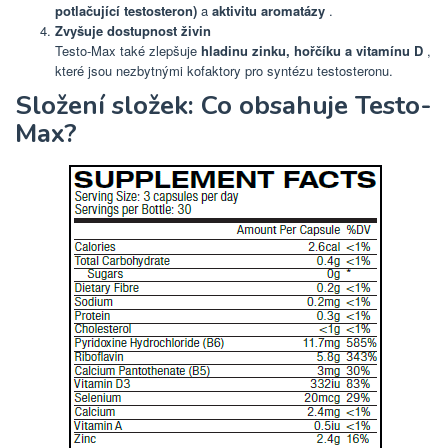
potlačující testosteron)
a
aktivitu aromatázy
.
Zvyšuje dostupnost živin
Testo-Max také zlepšuje
hladinu zinku, hořčíku a vitamínu D
,
které jsou nezbytnými kofaktory pro syntézu testosteronu.
Složení složek: Co obsahuje Testo-
Max?