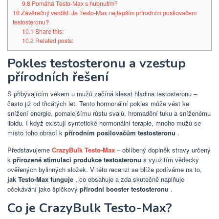
9.8
Pomáhá Testo-Max s hubnutím?
10
Závěrečný verdikt: Je Testo-Max nejlepším přírodním posilovačem
testosteronu?
10.1
Share this:
10.2
Related posts:
Pokles testosteronu a vzestup
přírodních řešení
S přibývajícím věkem u mužů začíná klesat hladina testosteronu –
často již od třicátých let. Tento hormonální pokles může vést ke
snížení energie, pomalejšímu růstu svalů, hromadění tuku a sníženému
libidu. I když existují syntetické hormonální terapie, mnoho mužů se
místo toho obrací k
přírodním posilovačům testosteronu
.
Představujeme
CrazyBulk Testo-Max
– oblíbený doplněk stravy určený
k
přirozené stimulaci produkce testosteronu
s využitím vědecky
ověřených bylinných složek. V této recenzi se blíže podíváme na to,
jak Testo-Max funguje
, co obsahuje a zda skutečně naplňuje
očekávání jako špičkový
přírodní booster testosteronu
.
Co je CrazyBulk Testo-Max?