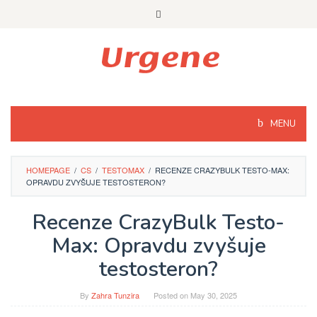
Skip
to
content
MENU
HOMEPAGE
/
CS
/
TESTOMAX
/
RECENZE CRAZYBULK TESTO-MAX:
OPRAVDU ZVYŠUJE TESTOSTERON?
Recenze CrazyBulk Testo-
Max: Opravdu zvyšuje
testosteron?
By
Zahra Tunzira
Posted on
May 30, 2025