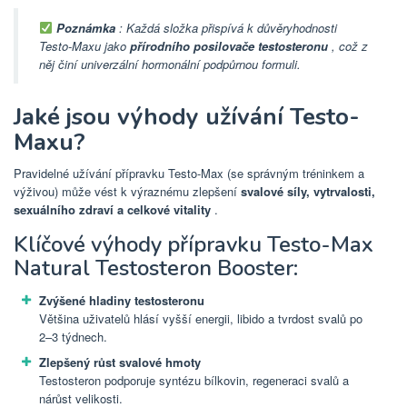
Poznámka
: Každá složka přispívá k důvěryhodnosti
Testo-Maxu jako
přírodního posilovače testosteronu
, což z
něj činí univerzální hormonální podpůrnou formuli.
Jaké jsou výhody užívání Testo-
Maxu?
Pravidelné užívání přípravku Testo-Max (se správným tréninkem a
výživou) může vést k výraznému zlepšení
svalové síly, vytrvalosti,
sexuálního zdraví a celkové vitality
.
Klíčové výhody přípravku Testo-Max
Natural Testosteron Booster:
Zvýšené hladiny testosteronu
Většina uživatelů hlásí vyšší energii, libido a tvrdost svalů po
2–3 týdnech.
Zlepšený růst svalové hmoty
Testosteron podporuje syntézu bílkovin, regeneraci svalů a
nárůst velikosti.