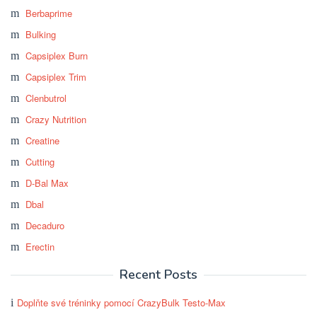
Berbaprime
Bulking
Capsiplex Burn
Capsiplex Trim
Clenbutrol
Crazy Nutrition
Creatine
Cutting
D-Bal Max
Dbal
Decaduro
Erectin
Recent Posts
Doplňte své tréninky pomocí CrazyBulk Testo-Max