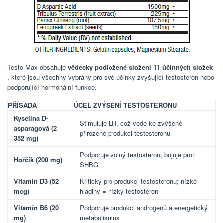
Testo-Max obsahuje
vědecky podložené složení 11 účinných složek
, které jsou všechny vybrány pro své účinky zvyšující testosteron nebo
podporující hormonální funkce.
PŘÍSADA
ÚČEL ZVÝŠENÍ TESTOSTERONU
Kyselina D-
Stimuluje LH, což vede ke zvýšené
asparagová (2
přirozené produkci testosteronu
352 mg)
Podporuje volný testosteron; bojuje proti
Hořčík (200 mg)
SHBG
Vitamín D3 (52
Kritický pro produkci testosteronu; nízké
mcg)
hladiny = nízký testosteron
Vitamín B6 (20
Podporuje produkci androgenů a energetický
mg)
metabolismus