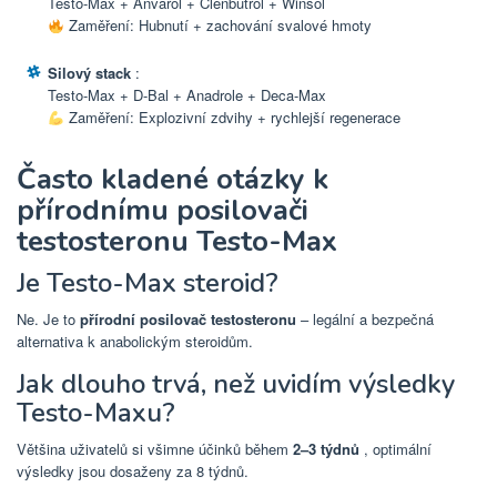
Testo-Max + Anvarol + Clenbutrol + Winsol
Zaměření: Hubnutí + zachování svalové hmoty
Silový stack
:
Testo-Max + D-Bal + Anadrole + Deca-Max
Zaměření: Explozivní zdvihy + rychlejší regenerace
Často kladené otázky k
přírodnímu posilovači
testosteronu Testo-Max
Je Testo-Max steroid?
Ne. Je to
přírodní posilovač testosteronu
– legální a bezpečná
alternativa k anabolickým steroidům.
Jak dlouho trvá, než uvidím výsledky
Testo-Maxu?
Většina uživatelů si všimne účinků během
2–3 týdnů
, optimální
výsledky jsou dosaženy za 8 týdnů.