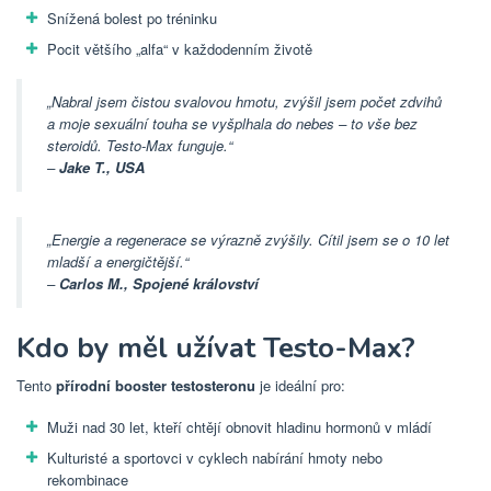
Snížená bolest po tréninku
Pocit většího „alfa“ v každodenním životě
„Nabral jsem čistou svalovou hmotu, zvýšil jsem počet zdvihů
a moje sexuální touha se vyšplhala do nebes – to vše bez
steroidů. Testo-Max funguje.“
–
Jake T., USA
„Energie a regenerace se výrazně zvýšily. Cítil jsem se o 10 let
mladší a energičtější.“
–
Carlos M., Spojené království
Kdo by měl užívat Testo-Max?
Tento
přírodní booster testosteronu
je ideální pro:
Muži nad 30 let, kteří chtějí obnovit hladinu hormonů v mládí
Kulturisté a sportovci v cyklech nabírání hmoty nebo
rekombinace