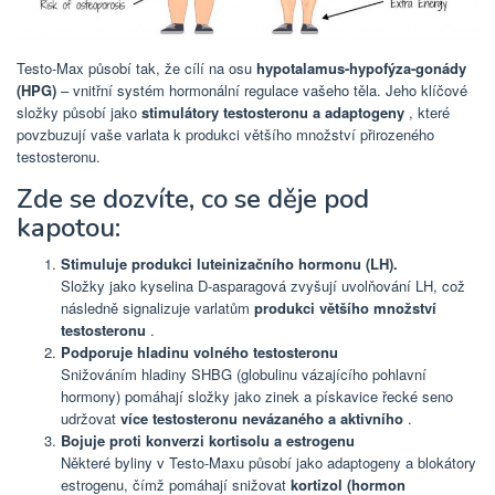
Testo-Max působí tak, že cílí na osu
hypotalamus-hypofýza-gonády
(HPG)
– vnitřní systém hormonální regulace vašeho těla. Jeho klíčové
složky působí jako
stimulátory testosteronu a adaptogeny
, které
povzbuzují vaše varlata k produkci většího množství přirozeného
testosteronu.
Zde se dozvíte, co se děje pod
kapotou:
Stimuluje produkci luteinizačního hormonu (LH).
Složky jako kyselina D-asparagová zvyšují uvolňování LH, což
následně signalizuje varlatům
produkci většího množství
testosteronu
.
Podporuje hladinu volného testosteronu
Snižováním hladiny SHBG (globulinu vázajícího pohlavní
hormony) pomáhají složky jako zinek a pískavice řecké seno
udržovat
více testosteronu nevázaného a aktivního
.
Bojuje proti konverzi kortisolu a estrogenu
Některé byliny v Testo-Maxu působí jako adaptogeny a blokátory
estrogenu, čímž pomáhají snižovat
kortizol (hormon