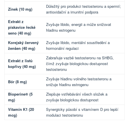
Důležitý pro produkci testosteronu a spermií;
Zinek (10 mg)
antioxidační a imunitní podpora
Extrakt z
Zvyšuje libido, energii a může snižovat
pískavice řecké
hladinu estrogenu
seno (40 mg)
Korejský červený
Zvyšuje libido, mentální soustředění a
ženšen (40 mg)
hormonální regulaci
Zabraňuje vazbě testosteronu na SHBG,
Extrakt z listů
čímž zvyšuje biologickou dostupnost
kopřivy (40 mg)
testosteronu
Zvyšuje hladinu volného testosteronu a
Bór (8 mg)
snižuje hladinu estrogenu
Bioperine® (5
Zlepšuje vstřebávání všech složek a
mg)
zvyšuje biologickou dostupnost
Vitamín K1 (20
Synergicky působí s vitamínem D pro lepší
mcg)
modulaci testosteronu