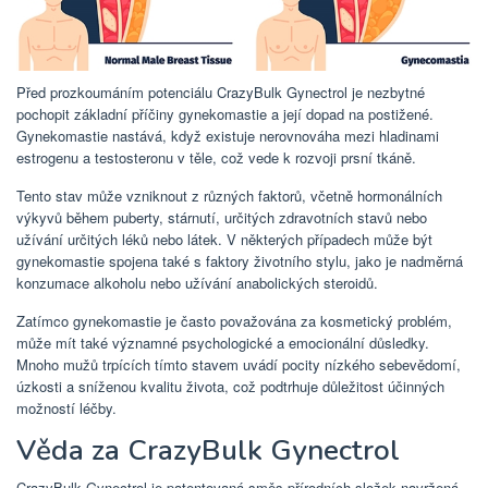
Před prozkoumáním potenciálu CrazyBulk Gynectrol je nezbytné
pochopit základní příčiny gynekomastie a její dopad na postižené.
Gynekomastie nastává, když existuje nerovnováha mezi hladinami
estrogenu a testosteronu v těle, což vede k rozvoji prsní tkáně.
Tento stav může vzniknout z různých faktorů, včetně hormonálních
výkyvů během puberty, stárnutí, určitých zdravotních stavů nebo
užívání určitých léků nebo látek. V některých případech může být
gynekomastie spojena také s faktory životního stylu, jako je nadměrná
konzumace alkoholu nebo užívání anabolických steroidů.
Zatímco gynekomastie je často považována za kosmetický problém,
může mít také významné psychologické a emocionální důsledky.
Mnoho mužů trpících tímto stavem uvádí pocity nízkého sebevědomí,
úzkosti a sníženou kvalitu života, což podtrhuje důležitost účinných
možností léčby.
Věda za CrazyBulk Gynectrol
CrazyBulk Gynectrol je patentovaná směs přírodních složek navržená