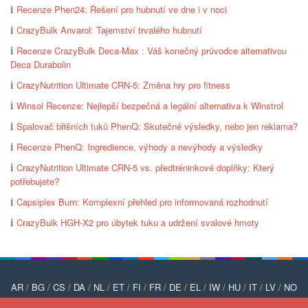
Recenze Phen24: Řešení pro hubnutí ve dne i v noci
CrazyBulk Anvarol: Tajemství trvalého hubnutí
Recenze CrazyBulk Deca-Max : Váš konečný průvodce alternativou
Deca Durabolin
CrazyNutrition Ultimate CRN-5: Změna hry pro fitness
Winsol Recenze: Nejlepší bezpečná a legální alternativa k Winstrol
Spalovač břišních tuků PhenQ: Skutečné výsledky, nebo jen reklama?
Recenze PhenQ: Ingredience, výhody a nevýhody a výsledky
CrazyNutrition Ultimate CRN-5 vs. předtréninkové doplňky: Který
potřebujete?
Capsiplex Burn: Komplexní přehled pro informovaná rozhodnutí
CrazyBulk HGH-X2 pro úbytek tuku a udržení svalové hmoty
AR
/
BG
/
CS
/
DA
/
NL
/
ET
/
FI
/
FR
/
DE
/
EL
/
IW
/
HU
/
IT
/
LV
/
NO
/
PT
/
PL
/
RO
/
RU
/
SK
/
SL
/
ES
/
SV
/
TR
/
UK