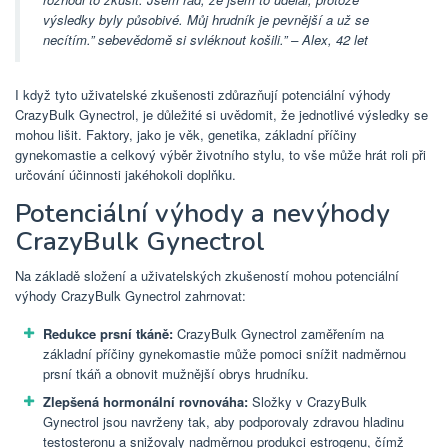
výsledky byly působivé. Můj hrudník je pevnější a už se
necítím.” sebevědomě si svléknout košili.” – Alex, 42 let
I když tyto uživatelské zkušenosti zdůrazňují potenciální výhody
CrazyBulk Gynectrol, je důležité si uvědomit, že jednotlivé výsledky se
mohou lišit. Faktory, jako je věk, genetika, základní příčiny
gynekomastie a celkový výběr životního stylu, to vše může hrát roli při
určování účinnosti jakéhokoli doplňku.
Potenciální výhody a nevýhody
CrazyBulk Gynectrol
Na základě složení a uživatelských zkušeností mohou potenciální
výhody CrazyBulk Gynectrol zahrnovat:
Redukce prsní tkáně:
CrazyBulk Gynectrol zaměřením na
základní příčiny gynekomastie může pomoci snížit nadměrnou
prsní tkáň a obnovit mužnější obrys hrudníku.
Zlepšená hormonální rovnováha:
Složky v CrazyBulk
Gynectrol jsou navrženy tak, aby podporovaly zdravou hladinu
testosteronu a snižovaly nadměrnou produkci estrogenu, čímž