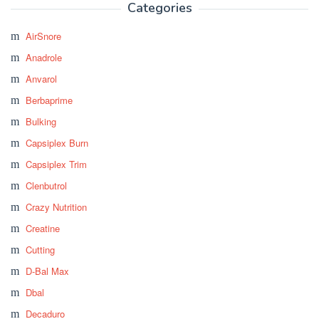
Categories
AirSnore
Anadrole
Anvarol
Berbaprime
Bulking
Capsiplex Burn
Capsiplex Trim
Clenbutrol
Crazy Nutrition
Creatine
Cutting
D-Bal Max
Dbal
Decaduro