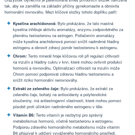
tak, aby se zaměřila na základní příčiny gynekomastie a obnovila
hormonální rovnováhu. Mezi klíčové složky tohoto doplňku patří:
Kyselina arachidonová:
Bylo prokázáno, že tato mastná
kyselina inhibuje aktivitu aromatázy, enzymu zodpovědného za
přeměnu testosteronu na estrogen. Potlačením aromatázy
může kyselina arachidonová pomoci snížit nadměrné hladiny
estrogenu a obnovit zdravý poměr testosteronu k estrogenu.
Chrom:
Tento minerál hraje klíčovou roli při regulaci citlivosti
na inzulín a hladiny cukru v krvi, které mohou ovlivnit produkci
hormonů a rovnováhu. Optimalizací citlivosti na inzulín může
Chrom pomoci podporovat zdravou hladinu testosteronu a
snížit riziko hormonální nerovnováhy.
Extrakt ze zeleného čaje:
Bylo prokázáno, že extrakt ze
zeleného čaje, bohatý na antioxidanty a polyfenolické
sloučeniny, má antiestrogenní vlastnosti, které mohou pomoci
působit proti účinkům nadměrného estrogenu v těle.
Vitamín B6:
Tento vitamín je nezbytný pro správný
metabolismus hormonů, včetně testosteronu a estrogenu.
Podporou zdravého hormonálního metabolismu může vitamin
B6 přispívat k udržení vyváženého hormonálního prostředí.