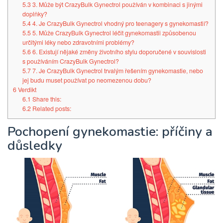
5.3
3. Může být CrazyBulk Gynectrol používán v kombinaci s jinými
doplňky?
5.4
4. Je CrazyBulk Gynectrol vhodný pro teenagery s gynekomastií?
5.5
5. Může CrazyBulk Gynectrol léčit gynekomastii způsobenou
určitými léky nebo zdravotními problémy?
5.6
6. Existují nějaké změny životního stylu doporučené v souvislosti
s používáním CrazyBulk Gynectrol?
5.7
7. Je CrazyBulk Gynectrol trvalým řešením gynekomastie, nebo
jej budu muset používat po neomezenou dobu?
6
Verdikt
6.1
Share this:
6.2
Related posts:
Pochopení gynekomastie: příčiny a
důsledky