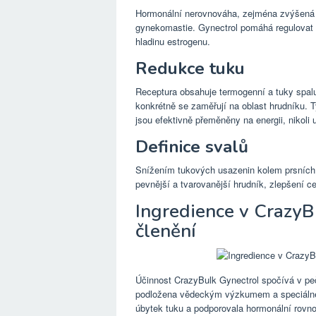
Hormonální nerovnováha, zejména zvýšená h
gynekomastie. Gynectrol pomáhá regulovat t
hladinu estrogenu.
Redukce tuku
Receptura obsahuje termogenní a tuky spaluj
konkrétně se zaměřují na oblast hrudníku. Ty
jsou efektivně přeměněny na energii, nikoli 
Definice svalů
Snížením tukových usazenin kolem prsních s
pevnější a tvarovanější hrudník, zlepšení c
Ingredience v CrazyB
členění
Účinnost CrazyBulk Gynectrol spočívá v peč
podložena vědeckým výzkumem a speciálně 
úbytek tuku a podporovala hormonální rovno