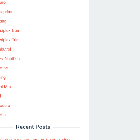
arol
baprime
king
siplex Burn
siplex Trim
nbutrol
y Nutrition
atine
ting
al Max
l
aduro
ctin
Recent Posts
pší doplňky stravy pro mužskou plodnost: