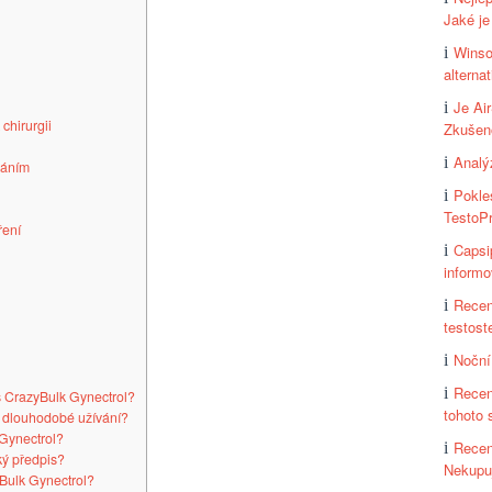
Jaké j
Winso
alterna
Je Ai
chirurgii
Zkušeno
Analý
váním
Pokle
TestoP
ření
Capsi
informo
Recen
testost
Noční
Recen
 s CrazyBulk Gynectrol?
tohoto 
 dlouhodobé užívání?
Gynectrol?
Recen
ký předpis?
Nekupuj
Bulk Gynectrol?