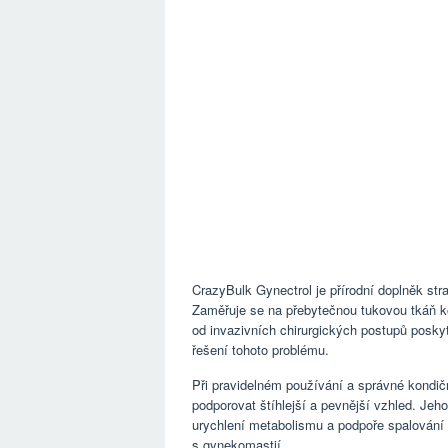
CrazyBulk Gynectrol je přírodní doplněk str
Zaměřuje se na přebytečnou tukovou tkáň ko
od invazivních chirurgických postupů poskyt
řešení tohoto problému.
Při pravidelném používání a správné kondič
podporovat štíhlejší a pevnější vzhled. Jeh
urychlení metabolismu a podpoře spalování tu
s gynekomastií.