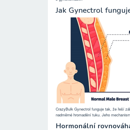
Jak Gynectrol funguj
CrazyBulk Gynectrol funguje tak, že řeší z
nadměrné hromadění tuku. Jeho mechanismus 
Hormonální rovnováh