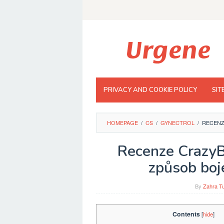
Skip
to
content
PRIVACY AND COOKIE POLICY
SIT
HOMEPAGE
/
CS
/
GYNECTROL
/
RECENZ
Recenze CrazyB
způsob boj
By
Zahra Tu
Contents
[
hide
]