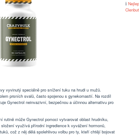
Nejlep
Clenbut
avy vyvinutý speciálně pro snížení tuku na hrudi u mužů.
lem prsních svalů, často spojenou s gynekomastií. Na rozdíl
uje Gynectrol neinvazivní, bezpečnou a účinnou alternativu pro
ní rutině může Gynectrol pomoci vytvarovat oblast hrudníku,
o složení využívá přírodní ingredience k vyvážení hormonů,
ků, což z něj dělá spolehlivou volbu pro ty, kteří chtějí bojovat