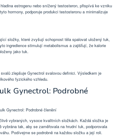
ladina estrogenu nebo snížený testosteron, přispívá ke vzniku
yto hormony, podporuje produkci testosteronu a minimalizuje
ící složky, které zvyšují schopnost těla spalovat uložený tuk,
to ingredience stimulují metabolismus a zajišťují, že kalorie
uloženy jako tuk.
valů zlepšuje Gynectrol svalovou definici. Výsledkem je
elkového fyzického vzhledu.
ulk Gynectrol: Podrobné
livě vybraných, vysoce kvalitních složkách. Každá složka je
vybrána tak, aby se zaměřovala na hrudní tuk, podporovala
váhu. Podívejme se podrobně na každou složku a její roli.