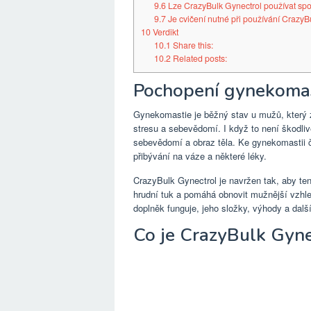
9.6
Lze CrazyBulk Gynectrol používat spol
9.7
Je cvičení nutné při používání CrazyB
10
Verdikt
10.1
Share this:
10.2
Related posts:
Pochopení gynekomas
Gynekomastie je běžný stav u mužů, který 
stresu a sebevědomí. I když to není škodl
sebevědomí a obraz těla. Ke gynekomastii ča
přibývání na váze a některé léky.
CrazyBulk Gynectrol je navržen tak, aby ten
hrudní tuk a pomáhá obnovit mužnější vzhle
doplněk funguje, jeho složky, výhody a další
Co je CrazyBulk Gyne