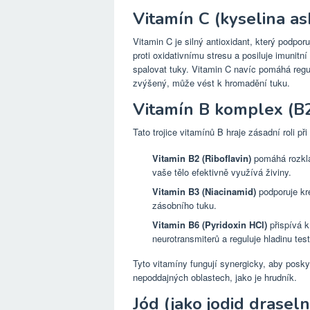
Vitamín C (kyselina a
Vitamin C je silný antioxidant, který podpor
proti oxidativnímu stresu a posiluje imunit
spalovat tuky. Vitamin C navíc pomáhá regul
zvýšený, může vést k hromadění tuku.
Vitamín B komplex (B2
Tato trojice vitamínů B hraje zásadní roli p
Vitamin B2 (Riboflavin)
pomáhá rozklád
vaše tělo efektivně využívá živiny.
Vitamin B3 (Niacinamid)
podporuje kr
zásobního tuku.
Vitamin B6 (Pyridoxin HCl)
přispívá k
neurotransmiterů a reguluje hladinu tes
Tyto vitamíny fungují synergicky, aby posky
nepoddajných oblastech, jako je hrudník.
Jód (jako jodid draseln