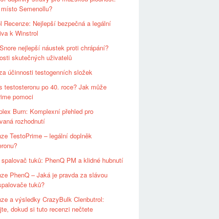
e místo Semenollu?
l Recenze: Nejlepší bezpečná a legální
tiva k Winstrol
rSnore nejlepší náustek proti chrápání?
sti skutečných uživatelů
za účinnosti testogenních složek
s testosteronu po 40. roce? Jak může
rime pomoci
plex Burn: Komplexní přehled pro
vaná rozhodnutí
ze TestoPrime – legální doplněk
eronu?
 spalovač tuků: PhenQ PM a klidné hubnutí
ze PhenQ – Jaká je pravda za slávou
spalovače tuků?
ze a výsledky CrazyBulk Clenbutrol:
te, dokud si tuto recenzi nečtete