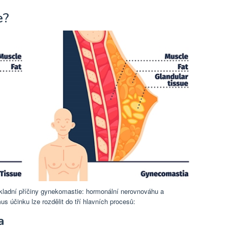
e?
ákladní příčiny gynekomastie: hormonální nerovnováhu a
účinku lze rozdělit do tří hlavních procesů:
a