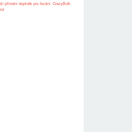
ší přírodní doplněk pro řezání: CrazyBulk
rol