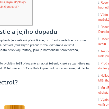
u s jinými doplňky?
Recen
ulk Gynectrol?
hubnutí
Věda 
mužský
Recen
tie a jejího dopadu
Dianabo
Recen
způsobuje zvětšení prsní tkáně, což často vede k emočnímu
svalů
ivé, vzhled „mužských prsou“ může významně ovlivnit
sto přispívají faktory, jako je hormonální nerovnováha,
Testo
Nekupuj
Proč 
to problém řešil přirozeně a nabízí řešení, které se zaměřuje na
doplňky
d. V této recenzi CrazyBulk Gynectrol prozkoumáme, jak tento
.
Nejle
břišníh
ctrol?
MaleE
očekáv
Výsle
vidět 