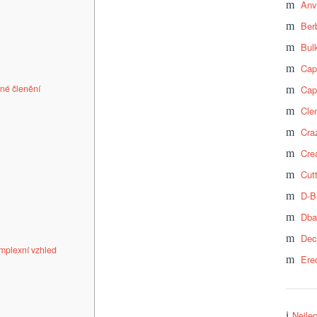
Anv
Ber
Bul
Cap
né členění
Cap
Cle
Craz
Cre
Cut
D-B
Dba
Dec
mplexní vzhled
Ere
Nejle