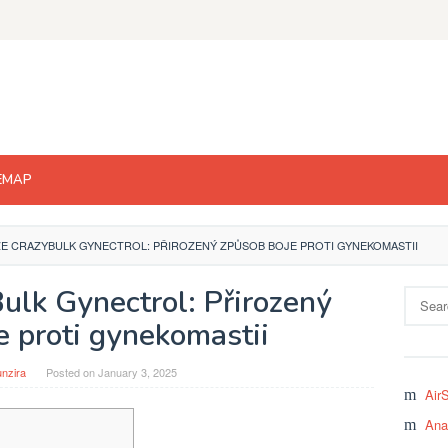
EMAP
E CRAZYBULK GYNECTROL: PŘIROZENÝ ZPŮSOB BOJE PROTI GYNEKOMASTII
ulk Gynectrol: Přirozený
Search
for:
e proti gynekomastii
nzira
Posted on
January 3, 2025
Air
Ana