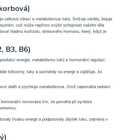
skorbová)
uje celkové zdraví a metabolismus tuků. Snižuje záněty, bojuje
ní systém, což může nepřímo zvýšit schopnost vašeho těla
ovat hladinu kortizolu, stresového hormonu, který, když je
, B3, B6)
ři produkci energie, metabolismu tuků a hormonální regulaci:
at bílkoviny, tuky a sacharidy na energii a zajišťuje, že
evní oběh a zrychluje metabolismus, čímž napomáhá redukci
 hormonální rovnováze tím, že pomáhá při syntéze
tosteronu.
tovaly trvalou energii a podporovaly úbytek tuku, zejména v
ý)