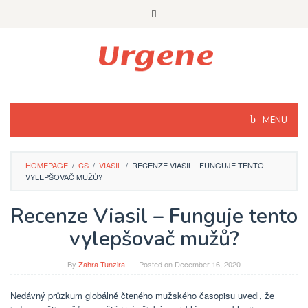
Skip
to
content
MENU
HOMEPAGE
/
CS
/
VIASIL
/
RECENZE VIASIL - FUNGUJE TENTO
VYLEPŠOVAČ MUŽŮ?
Recenze Viasil – Funguje tento
vylepšovač mužů?
By
Zahra Tunzira
Posted on
December 16, 2020
Nedávný průzkum globálně čteného mužského časopisu uvedl, že