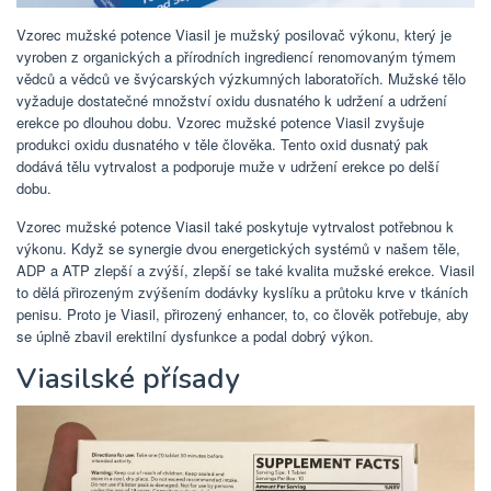
Vzorec mužské potence Viasil je mužský posilovač výkonu, který je
vyroben z organických a přírodních ingrediencí renomovaným týmem
vědců a vědců ve švýcarských výzkumných laboratořích. Mužské tělo
vyžaduje dostatečné množství oxidu dusnatého k udržení a udržení
erekce po dlouhou dobu. Vzorec mužské potence Viasil zvyšuje
produkci oxidu dusnatého v těle člověka. Tento oxid dusnatý pak
dodává tělu vytrvalost a podporuje muže v udržení erekce po delší
dobu.
Vzorec mužské potence Viasil také poskytuje vytrvalost potřebnou k
výkonu. Když se synergie dvou energetických systémů v našem těle,
ADP a ATP zlepší a zvýší, zlepší se také kvalita mužské erekce. Viasil
to dělá přirozeným zvýšením dodávky kyslíku a průtoku krve v tkáních
penisu. Proto je Viasil, přirozený enhancer, to, co člověk potřebuje, aby
se úplně zbavil erektilní dysfunkce a podal dobrý výkon.
Viasilské přísady