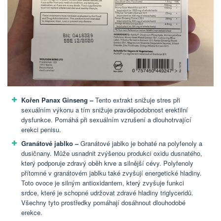
Kořen Panax Ginseng –
Tento extrakt snižuje stres při
sexuálním výkonu a tím snižuje pravděpodobnost erektilní
dysfunkce. Pomáhá při sexuálním vzrušení a dlouhotrvající
erekci penisu.
Granátové jablko –
Granátové jablko je bohaté na polyfenoly a
dusičnany. Může usnadnit zvýšenou produkci oxidu dusnatého,
který podporuje zdravý oběh krve a silnější cévy. Polyfenoly
přítomné v granátovém jablku také zvyšují energetické hladiny.
Toto ovoce je silným antioxidantem, který zvyšuje funkci
srdce, které je schopné udržovat zdravé hladiny triglyceridů.
Všechny tyto prostředky pomáhají dosáhnout dlouhodobé
erekce.