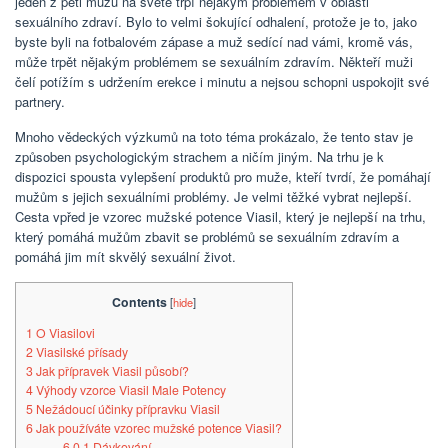
jeden z pěti mužů na světě trpí nějakým problémem v oblasti
sexuálního zdraví. Bylo to velmi šokující odhalení, protože je to, jako
byste byli na fotbalovém zápase a muž sedící nad vámi, kromě vás,
může trpět nějakým problémem se sexuálním zdravím. Někteří muži
čelí potížím s udržením erekce i minutu a nejsou schopni uspokojit své
partnery.
Mnoho vědeckých výzkumů na toto téma prokázalo, že tento stav je
způsoben psychologickým strachem a ničím jiným. Na trhu je k
dispozici spousta vylepšení produktů pro muže, kteří tvrdí, že pomáhají
mužům s jejich sexuálními problémy. Je velmi těžké vybrat nejlepší.
Cesta vpřed je vzorec mužské potence Viasil, který je nejlepší na trhu,
který pomáhá mužům zbavit se problémů se sexuálním zdravím a
pomáhá jim mít skvělý sexuální život.
Contents
[
hide
]
1
O Viasilovi
2
Viasilské přísady
3
Jak přípravek Viasil působí?
4
Výhody vzorce Viasil Male Potency
5
Nežádoucí účinky přípravku Viasil
6
Jak používáte vzorec mužské potence Viasil?
6.0.1
Dávkování