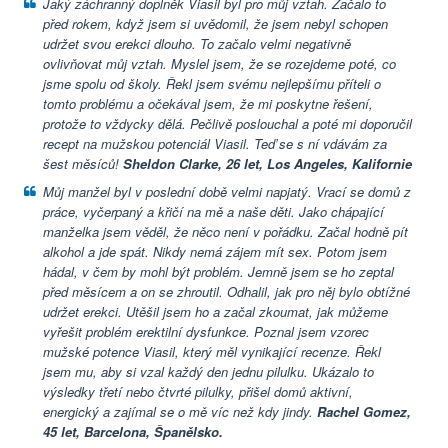
Jaký záchranný doplněk Viasil byl pro můj vztah. Začalo to
před rokem, když jsem si uvědomil, že jsem nebyl schopen
udržet svou erekci dlouho. To začalo velmi negativně
ovlivňovat můj vztah. Myslel jsem, že se rozejdeme poté, co
jsme spolu od školy. Řekl jsem svému nejlepšímu příteli o
tomto problému a očekával jsem, že mi poskytne řešení,
protože to vždycky dělá. Pečlivě poslouchal a poté mi doporučil
recept na mužskou potenciál Viasil. Teď se s ní vdávám za
šest měsíců!
Sheldon Clarke, 26 let, Los Angeles, Kalifornie
Můj manžel byl v poslední době velmi napjatý. Vrací se domů z
práce, vyčerpaný a křičí na mě a naše děti. Jako chápající
manželka jsem věděl, že něco není v pořádku. Začal hodně pít
alkohol a jde spát. Nikdy nemá zájem mít sex. Potom jsem
hádal, v čem by mohl být problém. Jemně jsem se ho zeptal
před měsícem a on se zhroutil. Odhalil, jak pro něj bylo obtížné
udržet erekci. Utěšil jsem ho a začal zkoumat, jak můžeme
vyřešit problém erektilní dysfunkce. Poznal jsem vzorec
mužské potence Viasil, který měl vynikající recenze. Řekl
jsem mu, aby si vzal každý den jednu pilulku. Ukázalo to
výsledky třetí nebo čtvrté pilulky, přišel domů aktivní,
energický a zajímal se o mě víc než kdy jindy.
Rachel Gomez,
45 let, Barcelona, ​​Španělsko.