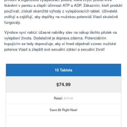
tkáněmi v penisu a zlepší účinnost ATP a ADP. Zákazníci, kteří produkt
používali, získali okamžité výhody z vylepšovacích tablet. Uživatelé
ověřují a zajišťují, aby doplňky na mužskou potenciál Viasil skutečně
fungovaly.
Výrobce nyní nabízí úžasné nabídky slev na nákup těchto pilulek na
vylepšení života. Dodatečně je doprava zdarma. Potenciálním
kupujícím se tedy doporučuje, aby si hned objednali vzorec mužské
potence Viasil a zlepšili své sexuální zdraví a sexuální život!
10 Tablets
$74.99
Retail:
$79.99
Save $5 Right Now!