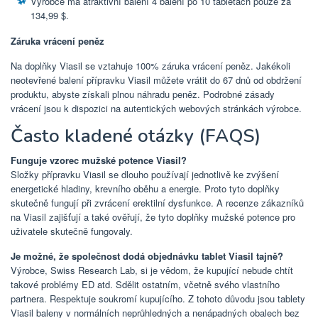
Výrobce má atraktivní balení 4 balení po 10 tabletách pouze za
134,99 $.
Záruka vrácení peněz
Na doplňky Viasil se vztahuje 100% záruka vrácení peněz. Jakékoli
neotevřené balení přípravku Viasil můžete vrátit do 67 dnů od obdržení
produktu, abyste získali plnou náhradu peněz. Podrobné zásady
vrácení jsou k dispozici na autentických webových stránkách výrobce.
Často kladené otázky (FAQS)
Funguje
vzorec mužské potence Viasil?
Složky přípravku Viasil se dlouho používají jednotlivě ke zvýšení
energetické hladiny, krevního oběhu a energie. Proto tyto doplňky
skutečně fungují při zvrácení erektilní dysfunkce. A recenze zákazníků
na Viasil zajišťují a také ověřují, že tyto doplňky mužské potence pro
uživatele skutečně fungovaly.
Je možné, že společnost dodá objednávku tablet Viasil tajně?
Výrobce, Swiss Research Lab, si je vědom, že kupující nebude chtít
takové problémy ED atd. Sdělit ostatním, včetně svého vlastního
partnera. Respektuje soukromí kupujícího. Z tohoto důvodu jsou tablety
Viasil baleny v normálních neprůhledných a nenápadných obalech bez