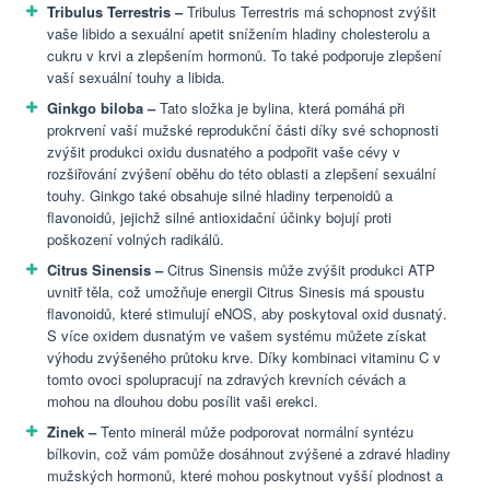
Tribulus Terrestris –
Tribulus Terrestris má schopnost zvýšit
vaše libido a sexuální apetit snížením hladiny cholesterolu a
cukru v krvi a zlepšením hormonů. To také podporuje zlepšení
vaší sexuální touhy a libida.
Ginkgo biloba –
Tato složka je bylina, která pomáhá při
prokrvení vaší mužské reprodukční části díky své schopnosti
zvýšit produkci oxidu dusnatého a podpořit vaše cévy v
rozšiřování zvýšení oběhu do této oblasti a zlepšení sexuální
touhy. Ginkgo také obsahuje silné hladiny terpenoidů a
flavonoidů, jejichž silné antioxidační účinky bojují proti
poškození volných radikálů.
Citrus Sinensis –
Citrus Sinensis může zvýšit produkci ATP
uvnitř těla, což umožňuje energii Citrus Sinesis má spoustu
flavonoidů, které stimulují eNOS, aby poskytoval oxid dusnatý.
S více oxidem dusnatým ve vašem systému můžete získat
výhodu zvýšeného průtoku krve. Díky kombinaci vitaminu C v
tomto ovoci spolupracují na zdravých krevních cévách a
mohou na dlouhou dobu posílit vaši erekci.
Zinek –
Tento minerál může podporovat normální syntézu
bílkovin, což vám pomůže dosáhnout zvýšené a zdravé hladiny
mužských hormonů, které mohou poskytnout vyšší plodnost a