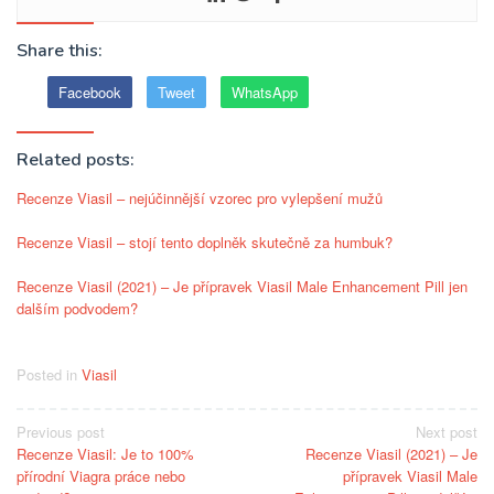
Share this:
Facebook
Tweet
WhatsApp
Related posts:
Recenze Viasil – nejúčinnější vzorec pro vylepšení mužů
Recenze Viasil – stojí tento doplněk skutečně za humbuk?
Recenze Viasil (2021) – Je přípravek Viasil Male Enhancement Pill jen
dalším podvodem?
Posted in
Viasil
Post
Previous post
Next post
Recenze Viasil: Je to 100%
Recenze Viasil (2021) – Je
navigation
přírodní Viagra práce nebo
přípravek Viasil Male