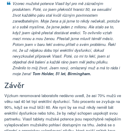
Vzorec mužské potence Viasil byl pro mě zázračným
produktem. Poté, co jsem překročil hranici 50, se sexuální
život každého páru stal kvůli různým povinnostem
zanedbatelným. Moje žena a já jsme to nikdy nečekali, protože
si o sobě myslíme, že jsme jeden z milionu. Ale stalo se to,
když jsem úplně přestal dostávat erekci. To ovlivnilo vztah
mezi mnou a mou ženou. Přestali jsme mluvit téměř měsíc.
Potom jsem v baru řekl svému příteli o svém problému. Řekl
mi, že už nějakou dobu trpí erektilní dysfunkcí, dokud
nevyzkoušel přípravek Viasil. Poté, co mi to řekl, jsem si
objednal dvě balení a každé ráno jsem měl jednu pilulku.
Změnilo to můj život. Jsem nový, omlazený muž a má to ráda i
moje žena!
Tom Holder, 51 let, Birmingham.
Závěr
Výzkum renomované laboratoře nedávno uvedl, že asi 70% mužů ve
věku nad 40 let trpí erektilní dysfunkcí. Toto procento se zvyšuje na
90%, když se muž blíží 60. Ale nyní by se muž nikdy neměl bát
erektilní dysfunkce nebo toho, že by nebyl schopen uspokojit svou
partnerku. Viasil tablety mužské potence jsou nepochybně nejlepším
vylepšovačem mužského pohlaví dostupným na trhu. Jedná se o
přírodní a organickou vylepšovací pilulku, která zvýší průtok krve