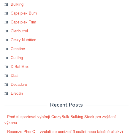
Bulking
Capsiplex Burn
Capsiplex Trim
Clenbutrol
Crazy Nutrition
Creatine
Cutting
D-Bal Max
Dbal
Decaduro
Erectin
Recent Posts
Proč si sportovci vybírají CrazyBulk Bulking Stack pro zvýšení
výkonu
Recenze PhenQ – vyplatí se peníze? (Legální nebo falešné pilulky)