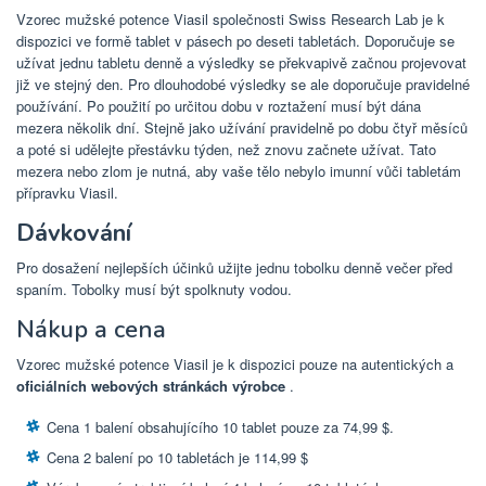
Vzorec mužské potence Viasil společnosti Swiss Research Lab je k
dispozici ve formě tablet v pásech po deseti tabletách. Doporučuje se
užívat jednu tabletu denně a výsledky se překvapivě začnou projevovat
již ve stejný den. Pro dlouhodobé výsledky se ale doporučuje pravidelné
používání. Po použití po určitou dobu v roztažení musí být dána
mezera několik dní. Stejně jako užívání pravidelně po dobu čtyř měsíců
a poté si udělejte přestávku týden, než znovu začnete užívat. Tato
mezera nebo zlom je nutná, aby vaše tělo nebylo imunní vůči tabletám
přípravku Viasil.
Dávkování
Pro dosažení nejlepších účinků užijte jednu tobolku denně večer před
spaním. Tobolky musí být spolknuty vodou.
Nákup a cena
Vzorec mužské potence Viasil je k dispozici pouze na autentických a
oficiálních webových stránkách výrobce
.
Cena 1 balení obsahujícího 10 tablet pouze za 74,99 $.
Cena 2 balení po 10 tabletách je 114,99 $