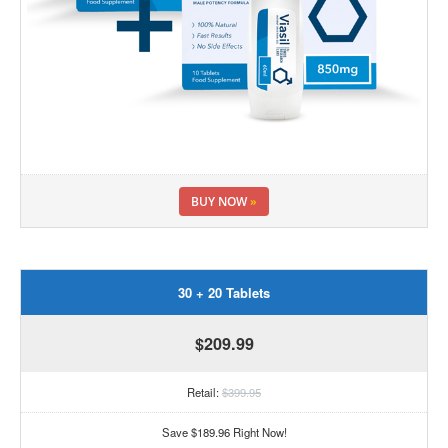
BUY NOW
»
30 + 20 Tablets
$209.99
Retail:
$399.95
Save $189.96 Right Now!