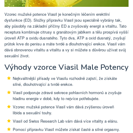
Vzorec mužské potence Viasil je konečným léčením erektilní
dysfunkce (ED). Složky přípravku Viasil jsou speciálně vybrány tak,
aby působily na základní příčiny ED a zvyšovaly energii a vitalitu. Tato
receptura kombinuje citrusy s granátovým jablkem a tělu prospívá vyšší
úroveň ATP a oxidu dusnatého. Tyto dva, ATP a oxid dusnatý, zvyšují
průtok krve do penisu a máte tvrdé a dlouhotrvající erekce. Viasil vám
dává obnovenou vitalitu a vitalitu a vy si můžete s důvěrou užívat svůj
sexuální život.
Výhody vzorce Viasil Male Potency
Nejkvalitnější přísady ve Viasilu rozhodně zajistí, že získáte
silné, dlouhotrvající a tvrdé erekce.
Viasil podporuje zdravé sekrece pohlavních hormonů a zvyšuje
hladinu energie v době, kdy to nejvíce potřebujete.
Vzorec mužské potence Viasil vám dává zvýšenou úroveň
libida a sexuální touhy.
Viasil od Swiss Research Lab vám dává více vitality a elánu.
Pomocí přípravku Viasil můžete získat časté a silné orgasmy.