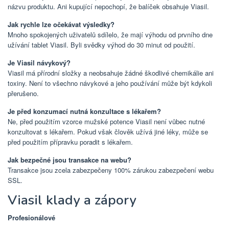
názvu produktu. Ani kupující nepochopí, že balíček obsahuje Viasil.
Jak rychle lze očekávat výsledky?
Mnoho spokojených uživatelů sdílelo, že mají výhodu od prvního dne
užívání tablet Viasil. Byli svědky výhod do 30 minut od použití.
Je Viasil návykový?
Viasil má přírodní složky a neobsahuje žádné škodlivé chemikálie ani
toxiny. Není to všechno návykové a jeho používání může být kdykoli
přerušeno.
Je před konzumací nutná konzultace s lékařem?
Ne, před použitím vzorce mužské potence Viasil není vůbec nutné
konzultovat s lékařem. Pokud však člověk užívá jiné léky, může se
před použitím přípravku poradit s lékařem.
Jak bezpečné jsou transakce na webu?
Transakce jsou zcela zabezpečeny 100% zárukou zabezpečení webu
SSL.
Viasil klady a zápory
Profesionálové