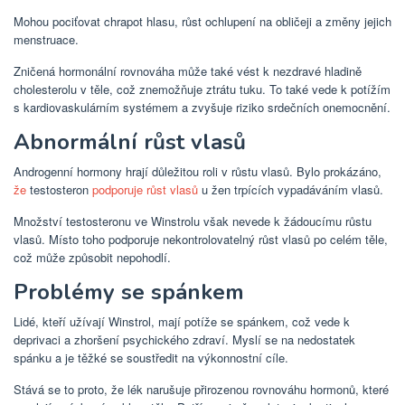
Mohou pociťovat chrapot hlasu, růst ochlupení na obličeji a změny jejich
menstruace.
Zničená hormonální rovnováha může také vést k nezdravé hladině
cholesterolu v těle, což znemožňuje ztrátu tuku. To také vede k potížím
s kardiovaskulárním systémem a zvyšuje riziko srdečních onemocnění.
Abnormální růst vlasů
Androgenní hormony hrají důležitou roli v růstu vlasů. Bylo prokázáno,
že
testosteron
podporuje růst vlasů
u žen trpících vypadáváním vlasů.
Množství testosteronu ve Winstrolu však nevede k žádoucímu růstu
vlasů. Místo toho podporuje nekontrolovatelný růst vlasů po celém těle,
což může způsobit nepohodlí.
Problémy se spánkem
Lidé, kteří užívají Winstrol, mají potíže se spánkem, což vede k
deprivaci a zhoršení psychického zdraví. Myslí se na nedostatek
spánku a je těžké se soustředit na výkonnostní cíle.
Stává se to proto, že lék narušuje přirozenou rovnováhu hormonů, které