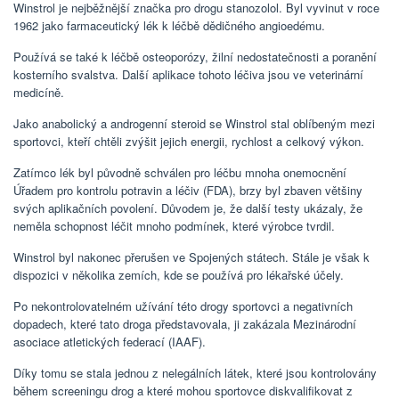
Winstrol je nejběžnější značka pro drogu stanozolol. Byl vyvinut v roce
1962 jako farmaceutický lék k léčbě dědičného angioedému.
Používá se také k léčbě osteoporózy, žilní nedostatečnosti a poranění
kosterního svalstva. Další aplikace tohoto léčiva jsou ve veterinární
medicíně.
Jako anabolický a androgenní steroid se Winstrol stal oblíbeným mezi
sportovci, kteří chtěli zvýšit jejich energii, rychlost a celkový výkon.
Zatímco lék byl původně schválen pro léčbu mnoha onemocnění
Úřadem pro kontrolu potravin a léčiv (FDA), brzy byl zbaven většiny
svých aplikačních povolení. Důvodem je, že další testy ukázaly, že
neměla schopnost léčit mnoho podmínek, které výrobce tvrdil.
Winstrol byl nakonec přerušen ve Spojených státech. Stále je však k
dispozici v několika zemích, kde se používá pro lékařské účely.
Po nekontrolovatelném užívání této drogy sportovci a negativních
dopadech, které tato droga představovala, ji zakázala Mezinárodní
asociace atletických federací (IAAF).
Díky tomu se stala jednou z nelegálních látek, které jsou kontrolovány
během screeningu drog a které mohou sportovce diskvalifikovat z