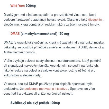
Wild Yam
300mg
Divoký jam má silné antioxidační a protizánětlivé vlastnosti, které
podporují zotavení a zabraňují bolesti svalů. Obsahuje také
diosgenin
,
sloučeninu, která pomáhá při redukci tuků a zvýšení svalové hmoty.
DMAE
(dimethylamenoethanol) 150 mg
DMAE je organická sloučenina, která má zásadní vliv na funkci mozku.
Lékařsky se používá při léčbě zaměřené na depresi, ADHD, demenci a
Alzheimerovu chorobu.
V těle zvyšuje sekreci acetylcholinu, neurotransmiteru, který pomáhá
při signalizaci nervových buněk. Acetylcholin se podílí na funkcích,
jako je reakce na bolest a svalové kontrakce, což je užitečné pro
kulturistiku a zlepšení síly.
Ve studii, kde byl DMAE používán jako doplněk sportovci, bylo
prokázáno, že
podporuje motivaci a iniciativu
. Sportovci se více
soustředili a vykazovali sníženou úroveň úzkosti.
Světlicový olejový prášek 126mg