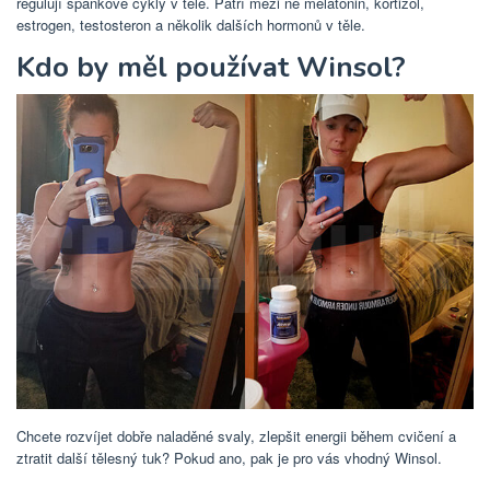
regulují spánkové cykly v těle. Patří mezi ně melatonin, kortizol,
estrogen, testosteron a několik dalších hormonů v těle.
Kdo by měl používat Winsol?
Chcete rozvíjet dobře naladěné svaly, zlepšit energii během cvičení a
ztratit další tělesný tuk? Pokud ano, pak je pro vás vhodný Winsol.