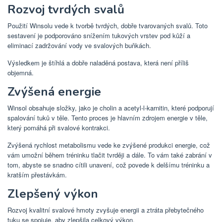
Rozvoj tvrdých svalů
Použití Winsolu vede k tvorbě tvrdých, dobře tvarovaných svalů. Toto
sestavení je podporováno snížením tukových vrstev pod kůží a
eliminací zadržování vody ve svalových buňkách.
Výsledkem je štíhlá a dobře naladěná postava, která není příliš
objemná.
Zvýšená energie
Winsol obsahuje složky, jako je cholin a acetyl-l-karnitin, které podporují
spalování tuků v těle. Tento proces je hlavním zdrojem energie v těle,
který pomáhá při svalové kontrakci.
Zvýšená rychlost metabolismu vede ke zvýšené produkci energie, což
vám umožní během tréninku tlačit tvrději a dále. To vám také zabrání v
tom, abyste se snadno cítili unavení, což povede k delšímu tréninku a
kratším přestávkám.
Zlepšený výkon
Rozvoj kvalitní svalové hmoty zvyšuje energii a ztráta přebytečného
tuku se spojuje, aby zlepšila celkový výkon.