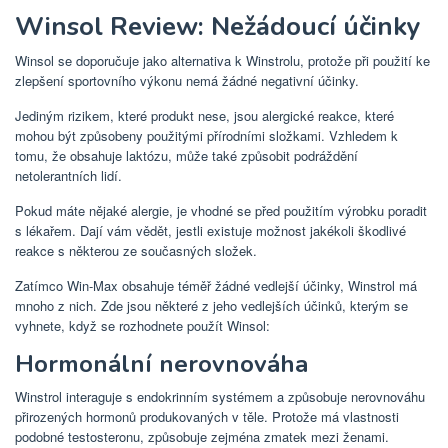
Winsol Review: Nežádoucí účinky
Winsol se doporučuje jako alternativa k Winstrolu, protože při použití ke
zlepšení sportovního výkonu nemá žádné negativní účinky.
Jediným rizikem, které produkt nese, jsou alergické reakce, které
mohou být způsobeny použitými přírodními složkami. Vzhledem k
tomu, že obsahuje laktózu, může také způsobit podráždění
netolerantních lidí.
Pokud máte nějaké alergie, je vhodné se před použitím výrobku poradit
s lékařem. Dají vám vědět, jestli existuje možnost jakékoli škodlivé
reakce s některou ze současných složek.
Zatímco Win-Max obsahuje téměř žádné vedlejší účinky, Winstrol má
mnoho z nich. Zde jsou některé z jeho vedlejších účinků, kterým se
vyhnete, když se rozhodnete použít Winsol:
Hormonální nerovnováha
Winstrol interaguje s endokrinním systémem a způsobuje nerovnováhu
přirozených hormonů produkovaných v těle. Protože má vlastnosti
podobné testosteronu, způsobuje zejména zmatek mezi ženami.