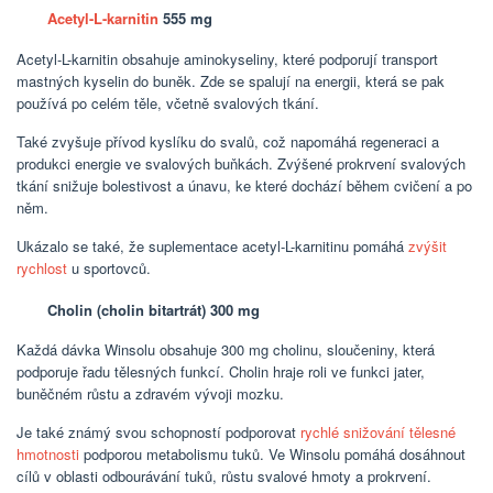
Acetyl-L-karnitin
555 mg
Acetyl-L-karnitin obsahuje aminokyseliny, které podporují transport
mastných kyselin do buněk. Zde se spalují na energii, která se pak
používá po celém těle, včetně svalových tkání.
Také zvyšuje přívod kyslíku do svalů, což napomáhá regeneraci a
produkci energie ve svalových buňkách. Zvýšené prokrvení svalových
tkání snižuje bolestivost a únavu, ke které dochází během cvičení a po
něm.
Ukázalo se také, že suplementace acetyl-L-karnitinu pomáhá
zvýšit
rychlost
u sportovců.
Cholin (cholin bitartrát) 300 mg
Každá dávka Winsolu obsahuje 300 mg cholinu, sloučeniny, která
podporuje řadu tělesných funkcí. Cholin hraje roli ve funkci jater,
buněčném růstu a zdravém vývoji mozku.
Je také známý svou schopností podporovat
rychlé snižování tělesné
hmotnosti
podporou metabolismu tuků. Ve Winsolu pomáhá dosáhnout
cílů v oblasti odbourávání tuků, růstu svalové hmoty a prokrvení.