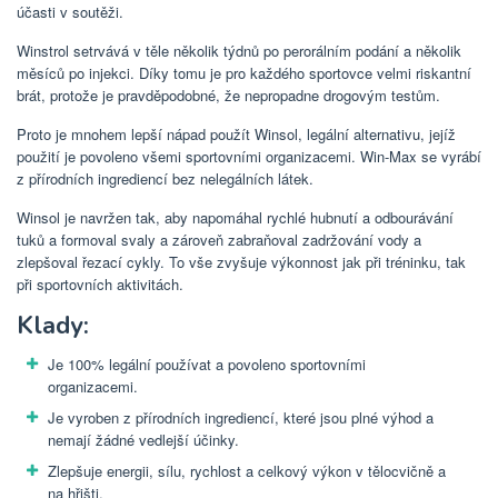
účasti v soutěži.
Winstrol setrvává v těle několik týdnů po perorálním podání a několik
měsíců po injekci. Díky tomu je pro každého sportovce velmi riskantní
brát, protože je pravděpodobné, že nepropadne drogovým testům.
Proto je mnohem lepší nápad použít Winsol, legální alternativu, jejíž
použití je povoleno všemi sportovními organizacemi. Win-Max se vyrábí
z přírodních ingrediencí bez nelegálních látek.
Winsol je navržen tak, aby napomáhal rychlé hubnutí a odbourávání
tuků a formoval svaly a zároveň zabraňoval zadržování vody a
zlepšoval řezací cykly. To vše zvyšuje výkonnost jak při tréninku, tak
při sportovních aktivitách.
Klady:
Je 100% legální používat a povoleno sportovními
organizacemi.
Je vyroben z přírodních ingrediencí, které jsou plné výhod a
nemají žádné vedlejší účinky.
Zlepšuje energii, sílu, rychlost a celkový výkon v tělocvičně a
na hřišti.