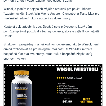
by mohla zhoršit vaše fyzické nebo duševní zdraví.
Winsol je jedním z nejspolehlivějších steroidů pro použití během
řezacích cyklů. Stack Win-Max s Anvarol, Clenbutrol a Testo-Max pro
maximální redukci tuku a udržení svalové hmoty.
Kupte si celý zásobník zde. Dodává se s průvodcem, který vám
pomůže správně používat všechny doplňky, abyste zajistili co největší
užitek.
S takovým prospěšným a neškodným doplňkem, jako je Winsol, není
důvod rozhodovat se pro nelegální možnosti. S Win-Max můžete
bezpečně růst svalové hmoty, ztratit tuk a bezpečně zlepšit svůj
sportovní výkon.