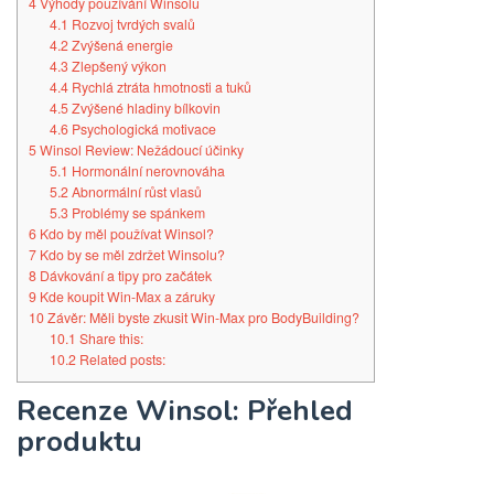
4
Výhody používání Winsolu
4.1
Rozvoj tvrdých svalů
4.2
Zvýšená energie
4.3
Zlepšený výkon
4.4
Rychlá ztráta hmotnosti a tuků
4.5
Zvýšené hladiny bílkovin
4.6
Psychologická motivace
5
Winsol Review: Nežádoucí účinky
5.1
Hormonální nerovnováha
5.2
Abnormální růst vlasů
5.3
Problémy se spánkem
6
Kdo by měl používat Winsol?
7
Kdo by se měl zdržet Winsolu?
8
Dávkování a tipy pro začátek
9
Kde koupit Win-Max a záruky
10
Závěr: Měli byste zkusit Win-Max pro BodyBuilding?
10.1
Share this:
10.2
Related posts:
Recenze Winsol: Přehled
produktu