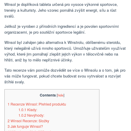
Winsol je doplňková tableta určená pro vysoce výkonné sportovce,
trenéry a kulturisty. Jeho vzorec pomáhá zvýšit energii, sílu a růst
svalů.
Jelikož je vyroben z přírodních ingrediencí a je povolen sportovními
organizacemi, je pro soutěžní sportovce legální.
Winsol byl zahájen jako alternativa k Winstrolu, oblíbenému steroidu,
který nelegálně užívá mnoho sportovců. Umožňuje uživatelům využívat
výhod, které jim pomáhají zlepšit jejich výkon v tělocvičně nebo na
hřišti, aniž by to mělo nepříznivé účinky.
Tato recenze vám pomůže dozvědět se více o Winsolu a o tom, jak pro
vás může fungovat, pokud chcete budovat svou vytrvalost a rozvíjet
štíhlé svaly.
Contents
[
hide
]
1
Recenze Winsol: Přehled produktu
1.0.1
Klady:
1.0.2
Nevýhody:
2
Winsol Recenze: Složky
3
Jak funguje Winsol?