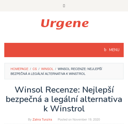
Skip
to
content
MENU
HOMEPAGE
/
CS
/
WINSOL
/
WINSOL RECENZE: NEJLEPŠÍ
BEZPEČNÁ A LEGÁLNÍ ALTERNATIVA K WINSTROL
Winsol Recenze: Nejlepší
bezpečná a legální alternativa
k Winstrol
By
Zahra Tunzira
Posted on
November 19, 2020