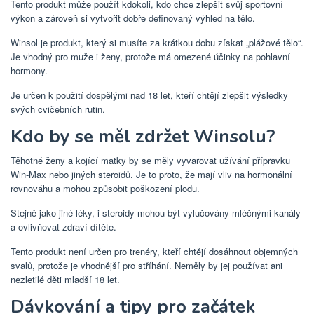
Tento produkt může použít kdokoli, kdo chce zlepšit svůj sportovní
výkon a zároveň si vytvořit dobře definovaný výhled na tělo.
Winsol je produkt, který si musíte za krátkou dobu získat „plážové tělo“.
Je vhodný pro muže i ženy, protože má omezené účinky na pohlavní
hormony.
Je určen k použití dospělými nad 18 let, kteří chtějí zlepšit výsledky
svých cvičebních rutin.
Kdo by se měl zdržet Winsolu?
Těhotné ženy a kojící matky by se měly vyvarovat užívání přípravku
Win-Max nebo jiných steroidů. Je to proto, že mají vliv na hormonální
rovnováhu a mohou způsobit poškození plodu.
Stejně jako jiné léky, i steroidy mohou být vylučovány mléčnými kanály
a ovlivňovat zdraví dítěte.
Tento produkt není určen pro trenéry, kteří chtějí dosáhnout objemných
svalů, protože je vhodnější pro stříhání. Neměly by jej používat ani
nezletilé děti mladší 18 let.
Dávkování a tipy pro začátek