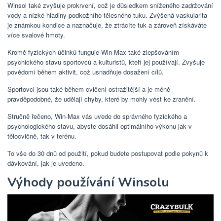
Winsol také zvyšuje prokrvení, což je důsledkem sníženého zadržování
vody a nízké hladiny podkožního tělesného tuku. Zvýšená vaskularita
je známkou kondice a naznačuje, že ztrácíte tuk a zároveň získáváte
více svalové hmoty.
Kromě fyzických účinků funguje Win-Max také zlepšováním
psychického stavu sportovců a kulturistů, kteří jej používají. Zvyšuje
povědomí během aktivit, což usnadňuje dosažení cílů.
Sportovci jsou také během cvičení ostražitější a je méně
pravděpodobné, že udělají chyby, které by mohly vést ke zranění.
Stručně řečeno, Win-Max vás uvede do správného fyzického a
psychologického stavu, abyste dosáhli optimálního výkonu jak v
tělocvičně, tak v terénu.
To vše do 30 dnů od použití, pokud budete postupovat podle pokynů k
dávkování, jak je uvedeno.
Výhody používání Winsolu