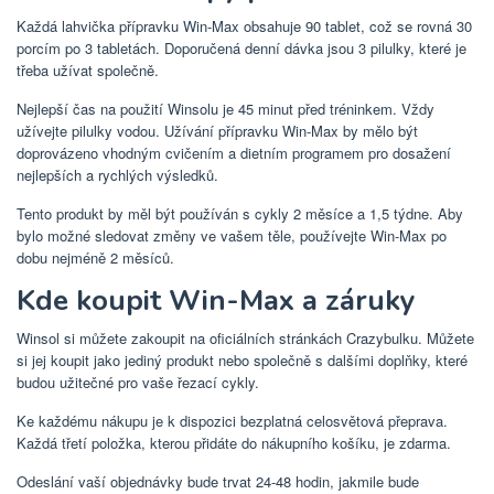
Každá lahvička přípravku Win-Max obsahuje 90 tablet, což se rovná 30
porcím po 3 tabletách. Doporučená denní dávka jsou 3 pilulky, které je
třeba užívat společně.
Nejlepší čas na použití Winsolu je 45 minut před tréninkem. Vždy
užívejte pilulky vodou. Užívání přípravku Win-Max by mělo být
doprovázeno vhodným cvičením a dietním programem pro dosažení
nejlepších a rychlých výsledků.
Tento produkt by měl být používán s cykly 2 měsíce a 1,5 týdne. Aby
bylo možné sledovat změny ve vašem těle, používejte Win-Max po
dobu nejméně 2 měsíců.
Kde koupit Win-Max a záruky
Winsol si můžete zakoupit na oficiálních stránkách Crazybulku. Můžete
si jej koupit jako jediný produkt nebo společně s dalšími doplňky, které
budou užitečné pro vaše řezací cykly.
Ke každému nákupu je k dispozici bezplatná celosvětová přeprava.
Každá třetí položka, kterou přidáte do nákupního košíku, je zdarma.
Odeslání vaší objednávky bude trvat 24-48 hodin, jakmile bude