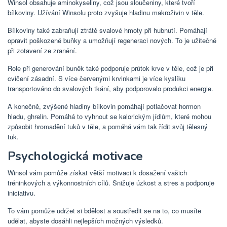
Winsol obsahuje aminokyseliny, což jsou sloučeniny, které tvoří
bílkoviny. Užívání Winsolu proto zvyšuje hladinu makroživin v těle.
Bílkoviny také zabraňují ztrátě svalové hmoty při hubnutí. Pomáhají
opravit poškozené buňky a umožňují regeneraci nových. To je užitečné
při zotavení ze zranění.
Role při generování buněk také podporuje průtok krve v těle, což je při
cvičení zásadní. S více červenými krvinkami je více kyslíku
transportováno do svalových tkání, aby podporovalo produkci energie.
A konečně, zvýšené hladiny bílkovin pomáhají potlačovat hormon
hladu, ghrelin. Pomáhá to vyhnout se kalorickým jídlům, které mohou
způsobit hromadění tuků v těle, a pomáhá vám tak řídit svůj tělesný
tuk.
Psychologická motivace
Winsol vám pomůže získat větší motivaci k dosažení vašich
tréninkových a výkonnostních cílů. Snižuje úzkost a stres a podporuje
iniciativu.
To vám pomůže udržet si bdělost a soustředit se na to, co musíte
udělat, abyste dosáhli nejlepších možných výsledků.