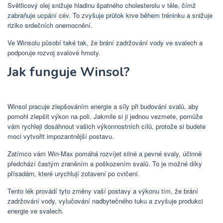
Světlicový olej snižuje hladinu špatného cholesterolu v těle, čímž
zabraňuje ucpání cév. To zvyšuje průtok krve během tréninku a snižuje
riziko srdečních onemocnění.
Ve Winsolu působí také tak, že brání zadržování vody ve svalech a
podporuje rozvoj svalové hmoty.
Jak funguje Winsol?
Winsol pracuje zlepšováním energie a síly při budování svalů, aby
pomohl zlepšit výkon na poli. Jakmile si ji jednou vezmete, pomůže
vám rychleji dosáhnout vašich výkonnostních cílů, protože si budete
moci vytvořit impozantnější postavu.
Zatímco vám Win-Max pomáhá rozvíjet silné a pevné svaly, účinně
předchází častým zraněním a poškozením svalů. To je možné díky
přísadám, které urychlují zotavení po cvičení.
Tento lék provádí tyto změny vaší postavy a výkonu tím, že brání
zadržování vody, vylučování nadbytečného tuku a zvyšuje produkci
energie ve svalech.