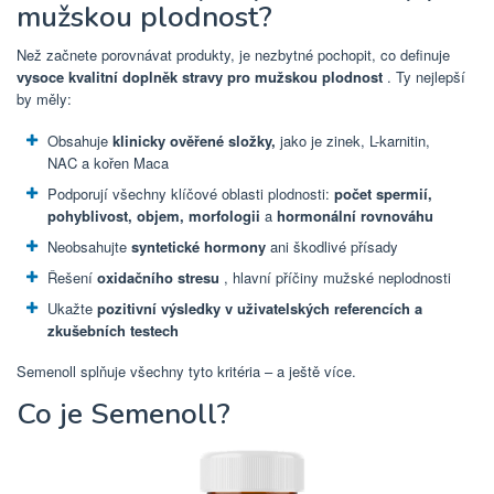
mužskou plodnost?
Než začnete porovnávat produkty, je nezbytné pochopit, co definuje
vysoce kvalitní doplněk stravy pro mužskou plodnost
. Ty nejlepší
by měly:
Obsahuje
klinicky ověřené složky,
jako je zinek, L-karnitin,
NAC a kořen Maca
Podporují všechny klíčové oblasti plodnosti:
počet spermií,
pohyblivost, objem, morfologii
a
hormonální rovnováhu
Neobsahujte
syntetické hormony
ani škodlivé přísady
Řešení
oxidačního stresu
, hlavní příčiny mužské neplodnosti
Ukažte
pozitivní výsledky v uživatelských referencích a
zkušebních testech
Semenoll splňuje všechny tyto kritéria – a ještě více.
Co je Semenoll?