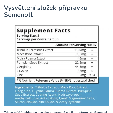
Vysvětlení složek přípravku
Semenoll
Zde je bližší pohled na klinicky studované složky v přípravku Semenoll