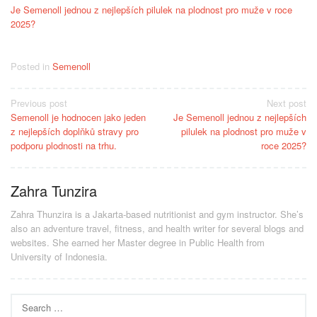
Je Semenoll jednou z nejlepších pilulek na plodnost pro muže v roce
2025?
Posted in
Semenoll
Post
Previous post
Next post
Semenoll je hodnocen jako jeden
Je Semenoll jednou z nejlepších
navigation
z nejlepších doplňků stravy pro
pilulek na plodnost pro muže v
podporu plodnosti na trhu.
roce 2025?
Zahra Tunzira
Zahra Thunzira is a Jakarta-based nutritionist and gym instructor. She’s
also an adventure travel, fitness, and health writer for several blogs and
websites. She earned her Master degree in Public Health from
University of Indonesia.
Search
for: