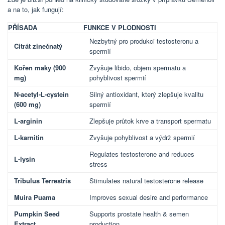
a na to, jak fungují:
PŘÍSADA
FUNKCE V PLODNOSTI
Nezbytný pro produkci testosteronu a
Citrát zinečnatý
spermií
Kořen maky (900
Zvyšuje libido, objem spermatu a
mg)
pohyblivost spermií
N-acetyl-L-cystein
Silný antioxidant, který zlepšuje kvalitu
(600 mg)
spermií
L-arginin
Zlepšuje průtok krve a transport spermatu
L-karnitin
Zvyšuje pohyblivost a výdrž spermií
Regulates testosterone and reduces
L-lysin
stress
Tribulus Terrestris
Stimulates natural testosterone release
Muira Puama
Improves sexual desire and performance
Pumpkin Seed
Supports prostate health & semen
Extract
production