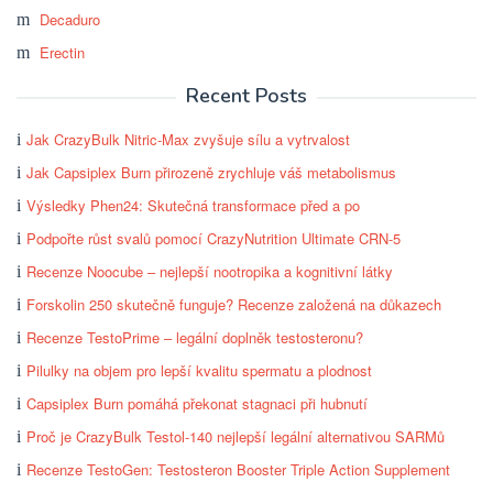
Decaduro
Erectin
Recent Posts
Jak CrazyBulk Nitric-Max zvyšuje sílu a vytrvalost
Jak Capsiplex Burn přirozeně zrychluje váš metabolismus
Výsledky Phen24: Skutečná transformace před a po
Podpořte růst svalů pomocí CrazyNutrition Ultimate CRN-5
Recenze Noocube – nejlepší nootropika a kognitivní látky
Forskolin 250 skutečně funguje? Recenze založená na důkazech
Recenze TestoPrime – legální doplněk testosteronu?
Pilulky na objem pro lepší kvalitu spermatu a plodnost
Capsiplex Burn pomáhá překonat stagnaci při hubnutí
Proč je CrazyBulk Testol-140 nejlepší legální alternativou SARMů
Recenze TestoGen: Testosteron Booster Triple Action Supplement