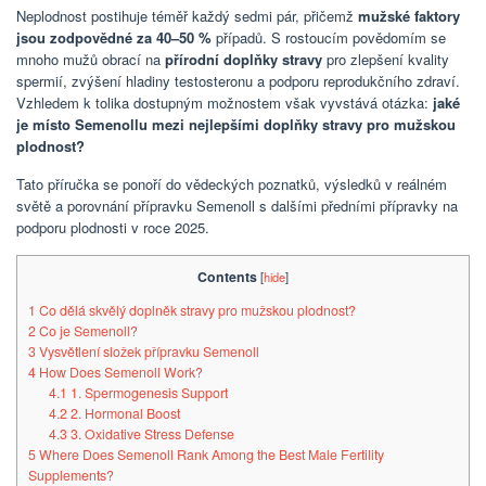
Neplodnost postihuje téměř každý sedmi pár, přičemž
mužské faktory
jsou zodpovědné za 40–50 %
případů. S rostoucím povědomím se
mnoho mužů obrací na
přírodní doplňky stravy
pro zlepšení kvality
spermií, zvýšení hladiny testosteronu a podporu reprodukčního zdraví.
Vzhledem k tolika dostupným možnostem však vyvstává otázka:
jaké
je místo Semenollu mezi nejlepšími doplňky stravy pro mužskou
plodnost?
Tato příručka se ponoří do vědeckých poznatků, výsledků v reálném
světě a porovnání přípravku Semenoll s dalšími předními přípravky na
podporu plodnosti v roce 2025.
Contents
[
hide
]
1
Co dělá skvělý doplněk stravy pro mužskou plodnost?
2
Co je Semenoll?
3
Vysvětlení složek přípravku Semenoll
4
How Does Semenoll Work?
4.1
1. Spermogenesis Support
4.2
2. Hormonal Boost
4.3
3. Oxidative Stress Defense
5
Where Does Semenoll Rank Among the Best Male Fertility
Supplements?