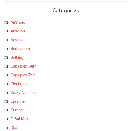
Categories
AirSnore
Anadrole
Anvarol
Berbaprime
Bulking
Capsiplex Burn
Capsiplex Trim
Clenbutrol
Crazy Nutrition
Creatine
Cutting
D-Bal Max
Dbal