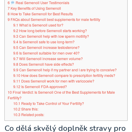
6
Real Semenoll User Testimonials
7
Key Benefits of Using Semenoll
8
How to Take Semenoll for Best Results
9
FAQs about Semenoll best supplements for male fertility
9.1
What is Semenoll used for?
9.2
How long before Semenoll starts working?
9.3
Can Semenoll help with low sperm motility?
9.4
Is Semenoll safe to use long-term?
9.5
Can Semenoll increase testosterone?
9.6
Is Semenoll suitable for men over 40?
9.7
Will Semenoll increase semen volume?
9.8
Does Semenoll have side effects?
9.9
Can Semenoll help if my partner and I are trying to conceive?
9.10
How does Semenoll compare to prescription fertility meds?
9.11
Does Semenoll work for men with varicocele?
9.12
Is Semenoll FDA-approved?
10
Final Verdict: Is Semenoll One of the Best Supplements for Male
Fertility?
10.1
Ready to Take Control of Your Fertility?
10.2
Share this:
10.3
Related posts:
Co dělá skvělý doplněk stravy pro