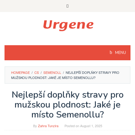
Skip
to
content
MENU
HOMEPAGE
/
CS
/
SEMENOLL
/
NEJLEPŠÍ DOPLŇKY STRAVY PRO
MUŽSKOU PLODNOST: JAKÉ JE MÍSTO SEMENOLLU?
Nejlepší doplňky stravy pro
mužskou plodnost: Jaké je
místo Semenollu?
By
Zahra Tunzira
Posted on
August 1, 2025