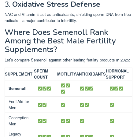
3.
Oxidative Stress Defense
NAC and Vitamin E act as antioxidants, shielding sperm DNA from free
radicals—a major contributor to infertility.
Where Does Semenoll Rank
Among the Best Male Fertility
Supplements?
Let’s compare Semenoll against other leading fertility products in 2025:
SPERM
HORMONAL
SUPPLEMENT
MOTILITY
ANTIOXIDANTS
COUNT
SUPPORT
Semenoll
FertilAid for
Men
Conception
Men
Legacy