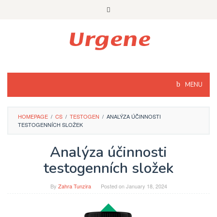
Skip
to
content
MENU
HOMEPAGE
/
CS
/
TESTOGEN
/
ANALÝZA ÚČINNOSTI
TESTOGENNÍCH SLOŽEK
Analýza účinnosti
testogenních složek
By
Zahra Tunzira
Posted on
January 18, 2024