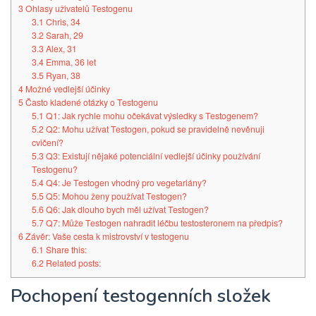
3
Ohlasy uživatelů Testogenu
3.1
Chris, 34
3.2
Sarah, 29
3.3
Alex, 31
3.4
Emma, ​​36 let
3.5
Ryan, 38
4
Možné vedlejší účinky
5
Často kladené otázky o Testogenu
5.1
Q1: Jak rychle mohu očekávat výsledky s Testogenem?
5.2
Q2: Mohu užívat Testogen, pokud se pravidelně nevěnuji
cvičení?
5.3
Q3: Existují nějaké potenciální vedlejší účinky používání
Testogenu?
5.4
Q4: Je Testogen vhodný pro vegetariány?
5.5
Q5: Mohou ženy používat Testogen?
5.6
Q6: Jak dlouho bych měl užívat Testogen?
5.7
Q7: Může Testogen nahradit léčbu testosteronem na předpis?
6
Závěr: Vaše cesta k mistrovství v testogenu
6.1
Share this:
6.2
Related posts:
Pochopení testogenních složek