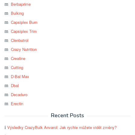
Berbaprime
Bulking
Capsiplex Burn
Capsiplex Trim
Clenbutrol
Crazy Nutrition
Creatine
Cutting
D-Bal Max
Dbal
Decaduro
Erectin
Recent Posts
Výsledky CrazyBulk Anvarol: Jak rychle můžete vidět změny?