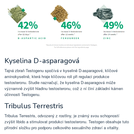
Kyselina D-asparagová
Tajná zbraň Testogenu spočívá v kyselině D-asparagové, klíčové
aminokyselině, která hraje klíčovou roli při regulaci produkce
testosteronu. Studie naznačují, že kyselina D-asparagová může
významně zvýšit hladinu testosteronu, což z ní činí základní kámen
účinnosti Testogenu.
Tribulus Terrestris
Tribulus Terrestris, odvozený z rostliny, je známý svou schopností
zvýšit libido a stimulovat produkci testosteronu. Testogen obsahuje tuto
přírodní složku pro podporu celkového sexuálního zdraví a vitality.