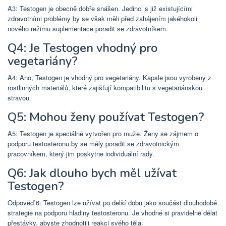
A3: Testogen je obecně dobře snášen. Jedinci s již existujícími
zdravotními problémy by se však měli před zahájením jakéhokoli
nového režimu suplementace poradit se zdravotníkem.
Q4: Je Testogen vhodný pro
vegetariány?
A4: Ano, Testogen je vhodný pro vegetariány. Kapsle jsou vyrobeny z
rostlinných materiálů, které zajišťují kompatibilitu s vegetariánskou
stravou.
Q5: Mohou ženy používat Testogen?
A5: Testogen je speciálně vytvořen pro muže. Ženy se zájmem o
podporu testosteronu by se měly poradit se zdravotnickým
pracovníkem, který jim poskytne individuální rady.
Q6: Jak dlouho bych měl užívat
Testogen?
Odpověď 6: Testogen lze užívat po delší dobu jako součást dlouhodobé
strategie na podporu hladiny testosteronu. Je vhodné si pravidelně dělat
přestávky, abyste zhodnotili reakci svého těla.