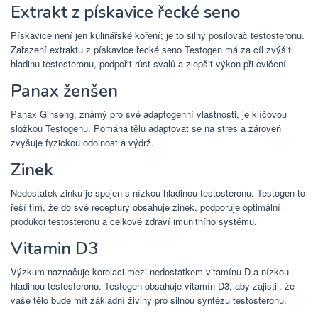
Extrakt z pískavice řecké seno
Pískavice není jen kulinářské koření; je to silný posilovač testosteronu.
Zařazení extraktu z pískavice řecké seno Testogen má za cíl zvýšit
hladinu testosteronu, podpořit růst svalů a zlepšit výkon při cvičení.
Panax ženšen
Panax Ginseng, známý pro své adaptogenní vlastnosti, je klíčovou
složkou Testogenu. Pomáhá tělu adaptovat se na stres a zároveň
zvyšuje fyzickou odolnost a výdrž.
Zinek
Nedostatek zinku je spojen s nízkou hladinou testosteronu. Testogen to
řeší tím, že do své receptury obsahuje zinek, podporuje optimální
produkci testosteronu a celkové zdraví imunitního systému.
Vitamin D3
Výzkum naznačuje korelaci mezi nedostatkem vitamínu D a nízkou
hladinou testosteronu. Testogen obsahuje vitamín D3, aby zajistil, že
vaše tělo bude mít základní živiny pro silnou syntézu testosteronu.