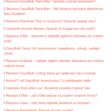
Recenze CrazyBulk Testo-Max: Opravdu zvyšuje testosteron?
Recenze CrazyBulk Deca-Max : Váš konečný průvodce alternativou
Deca Durabolin
Recenze PhenGold: Stojí to za peníze? Opravdu spaluje tuky?
Crazybulk Anvarol Review: Opravdu to funguje pro růst svalů?
Recenze D-Bal – alternativní doplněk legálního Dianabol pro získání
svalů
CrazyBulk Testol-140 recenzováno: Ingredience, výhody, vedlejší
účinky
Recenze Anadrole – nejlepší legální steroidní alternativa pro získání
svalové hmoty
Recenze CrazyBulk Cutting Stack pro spalování tuků a energii
Ibuta-677 od CrazyBulk recenzováno: Co potřebujete vědět
Capsiplex Burn před a po: Skutečné výsledky hubnutí tuku
Recenze D-Bal – Jak D-Bal pracuje na zvýšení svalové hmoty?
Recenze Viasil – stojí tento doplněk skutečně za humbuk?
Recenze PrimeShred: Zbavuje se tuku rychle?