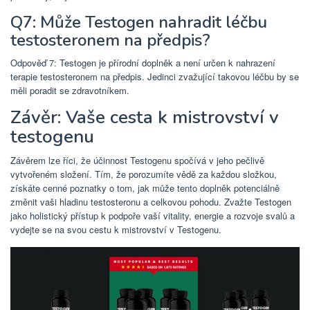
Q7: Může Testogen nahradit léčbu
testosteronem na předpis?
Odpověď 7: Testogen je přírodní doplněk a není určen k nahrazení
terapie testosteronem na předpis. Jedinci zvažující takovou léčbu by se
měli poradit se zdravotníkem.
Závěr: Vaše cesta k mistrovství v
testogenu
Závěrem lze říci, že účinnost Testogenu spočívá v jeho pečlivě
vytvořeném složení. Tím, že porozumíte vědě za každou složkou,
získáte cenné poznatky o tom, jak může tento doplněk potenciálně
změnit vaši hladinu testosteronu a celkovou pohodu. Zvažte Testogen
jako holistický přístup k podpoře vaší vitality, energie a rozvoje svalů a
vydejte se na svou cestu k mistrovství v Testogenu.