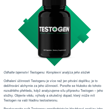
Odhalte tajemství Testogenu: Komplexní analýza jeho složek
Odhalení účinnosti Testogenu je více než jen pitvání doplňku; je to
dešifrování alchymie za jeho účinností. Ponořte se hluboko do tohoto
rozsáhlého přehledu, když analyzujeme sílu přípravku Testogen – jeho
složky. Objevte vědu, výhody a skutečný dopad, který může mít
Testogen na vaši hladinu testosteronu.
Prozkoumejte svět Testogenu prostřednictvím hloubkové analýzy jeho