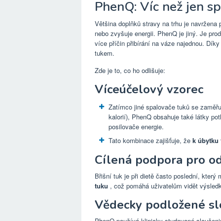
PhenQ: Víc než jen s
Většina doplňků stravy na trhu je navržena p
nebo zvyšuje energii. PhenQ je jiný. Je pr
více příčin přibírání na váze najednou. Díky
tukem.
Zde je to, co ho odlišuje:
Víceúčelový vzorec
Zatímco jiné spalovače tuků se zaměřu
kalorií), PhenQ obsahuje také látky potla
posilovače energie.
Tato kombinace zajišťuje, že
k úbytku 
Cílená podpora pro od
Břišní tuk je při dietě často poslední, kter
tuku
, což pomáhá uživatelům vidět výsledky
Vědecky podložené sl
PhenQ používá klinicky studované sloučeni