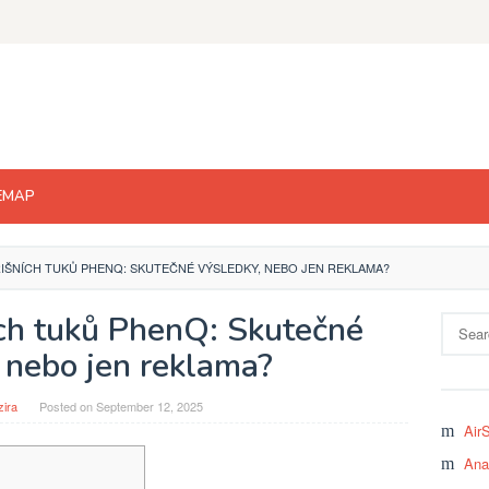
EMAP
IŠNÍCH TUKŮ PHENQ: SKUTEČNÉ VÝSLEDKY, NEBO JEN REKLAMA?
ích tuků PhenQ: Skutečné
Search
for:
 nebo jen reklama?
zira
Posted on
September 12, 2025
Air
Ana