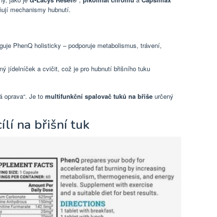
vňují mechanismy hubnutí.
nguje PhenQ holisticky – podporuje metabolismus, trávení,
ý jídelníček a cvičit, což je pro hubnutí břišního tuku
á oprava“. Je to
multifunkční spalovač tuků na břiše
určený
lí na břišní tuk