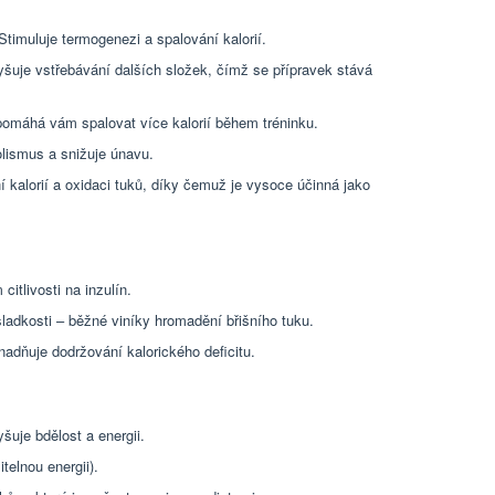
timuluje termogenezi a spalování kalorií.
šuje vstřebávání dalších složek, čímž se přípravek stává
 pomáhá vám spalovat více kalorií během tréninku.
lismus a snižuje únavu.
 kalorií a oxidaci tuků, díky čemuž je vysoce účinná jako
citlivosti na inzulín.
ladkosti – běžné viníky hromadění břišního tuku.
snadňuje dodržování kalorického deficitu.
šuje bdělost a energii.
telnou energii).