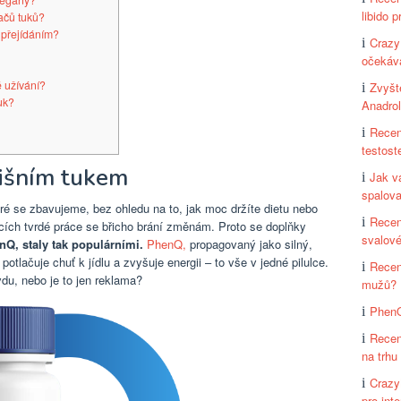
vegany?
libido 
ačů tuků?
přejídáním?
Crazy
očekáv
 užívání?
Zvyšt
uk?
Anadro
Recen
testost
řišním tukem
Jak v
spalova
teré se zbavujeme, bez ohledu na to, jak moc držíte dietu nebo
Recen
ících tvrdé práce se břicho brání změnám. Proto se doplňky
svalov
nQ, staly tak populárními.
PhenQ,
propagovaný jako silný,
, potlačuje chuť k jídlu a zvyšuje energii – to vše v jedné pilulce.
Recen
du, nebo je to jen reklama?
mužů?
PhenQ
Recen
na trhu
CrazyN
pro int