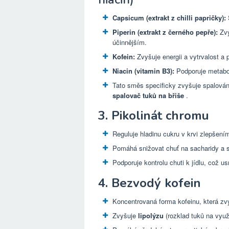
Capsicum (extrakt z chilli papričky):
S
Piperin (extrakt z černého pepře):
Zvy
účinnějším.
Kofein:
Zvyšuje energii a vytrvalost a
Niacin (vitamin B3):
Podporuje metabo
Tato směs specificky zvyšuje spalování
spalovač tuků na břiše
.
3. Pikolinát chromu
Reguluje hladinu cukru v krvi zlepšením 
Pomáhá snižovat chuť na sacharidy a s
Podporuje kontrolu chuti k jídlu, což u
4. Bezvodý kofein
Koncentrovaná forma kofeinu, která zvy
Zvyšuje
lipolýzu
(rozklad tuků na využi