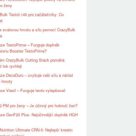
pro ženy
Bulk Testol-140 pro začátečníky: Co
at
e svalovou hmotu a sílu pomocí CrazyBulk
le
ze TestoPrime – Funguje doplněk
eronu Booster TestoPrime?
ám CrazyBulk Cutting Stack pomáhá
t tuk rychleji
ze DecaDuro – zvyšuje vaši sílu a nárůst
é hmoty
ze Viasil – Funguje tento vylepšovač
 PM pro ženy – Je účinný pro hubnutí žen?
ze GenF20 Plus: Nejúčinnější doplněk HGH
utrition Ultimate CRN-5: Nejlepší kreatin
enzivní cvičení