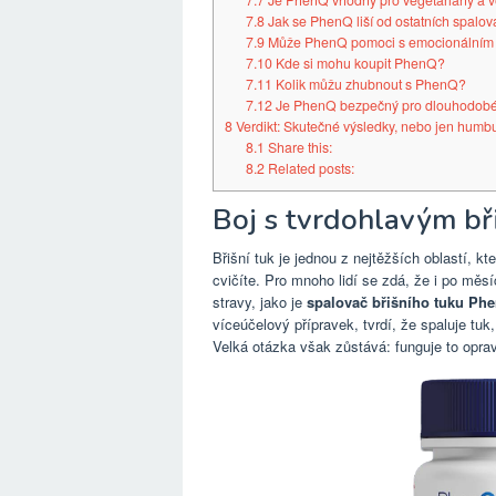
7.7
Je PhenQ vhodný pro vegetariány a 
7.8
Jak se PhenQ liší od ostatních spalov
7.9
Může PhenQ pomoci s emocionálním 
7.10
Kde si mohu koupit PhenQ?
7.11
Kolik můžu zhubnout s PhenQ?
7.12
Je PhenQ bezpečný pro dlouhodobé
8
Verdikt: Skutečné výsledky, nebo jen humb
8.1
Share this:
8.2
Related posts:
Boj s tvrdohlavým b
Břišní tuk je jednou z nejtěžších oblastí, k
cvičíte. Pro mnoho lidí se zdá, že i po měs
stravy, jako je
spalovač břišního tuku Phe
víceúčelový přípravek,
tvrdí, že spaluje tuk
Velká otázka však zůstává: funguje to oprav