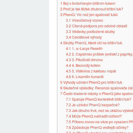
1
Boj s tvrdohlavým břišním tukem
2
Proč je tak těžké zhubnout břišní tuk?
3
PhenQ: Víc než jen spalovač tuků
3.1
Víceúčelový vzorec
3.2
Cílená podpora pro odolné oblasti
3.3
Vědecky podložené složky
3.4
Celotělové výhody
4
Složky PhenQ, které cílí na břišní tuk
4.1
1. α-Lacys Reset®
4.2
2. Capsimax prášek (extrakt z papriky, 
4.3
3. Pikolinát chromu
4.4
4. Bezvodý kofein
4.5
5. Vláknina z kaktusu nopál
4.6
6. L-karnitin fumarát
5
Výhody užívání PhenQ pro břišní tuk
6
Skutečné výsledky: Recenze spalovače ža
7
Často kladené otázky o PhenQ jako spalova
7.1
Spaluje PhenQ konkrétně břišní tuk?
7.2
Je užívání PhenQ bezpečné?
7.3
Jak dlouho trvá, než se ukážou výsle
7.4
Může PhenQ nahradit cvičení?
7.5
Přiberu znovu na váze po vysazení 
7.6
Způsobuje PhenQ vedlejší účinky?