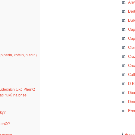
Anv
Ber
Bul
Cap
Cap
Cle
piperin, kofein, niacin)
Craz
Cre
Cut
D-B
ludečních tuků PhenQ
Dba
či tuků na břiše
Dec
Ere
dky?
PhenQ?
Recen