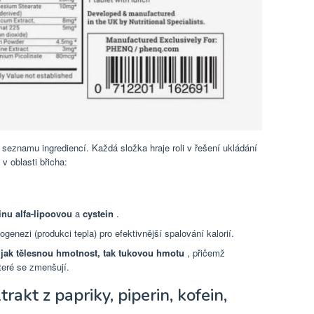
eznamu ingrediencí. Každá složka hraje roli v řešení ukládání
v oblasti břicha:
inu alfa-lipoovou
a
cystein
.
enezi (produkci tepla) pro efektivnější spalování kalorií.
 jak tělesnou hmotnost, tak tukovou hmotu
, přičemž
které se zmenšují.
trakt z papriky, piperin, kofein,