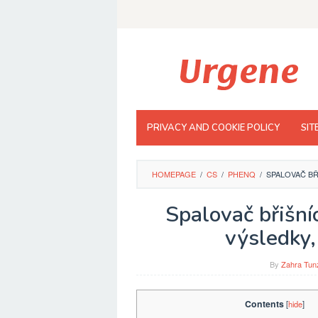
Skip
to
content
PRIVACY AND COOKIE POLICY
SIT
HOMEPAGE
/
CS
/
PHENQ
/
SPALOVAČ BŘ
Spalovač břišn
výsledky,
By
Zahra Tun
Contents
[
hide
]