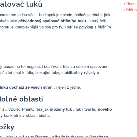
palovač tuků
Recen
vědět 
ouze pro jednu věc – buď spaluje kalorie, potlačuje chuť k jídlu,
odáván jako
pětvjednový spalovač břišního tuku
, který řeší
 tomu je komplexnější volbou pro ty, kteří se potýkají s břišním
jí pouze na termogenezi (zahřívání těla za účelem spalování
čující chuť k jídlu, blokující tuky, stabilizátory nálady a
tuku dochází ze všech stran
, nejen z jedné.
olné oblasti
ý mizí. Vzorec PhenQ řeší jak
uložený tuk
, tak i
tvorbu nového
 konkrétně v oblasti břicha.
ožky
ny, jako je
α-Lacys Reset®
,
pikolinát chromu
a
Capsimax