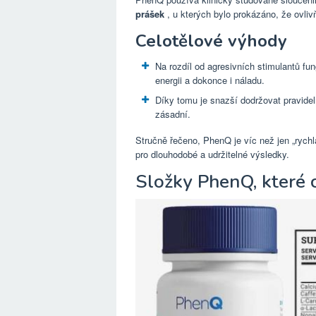
prášek
, u kterých bylo prokázáno, že ovli
Celotělové výhody
Na rozdíl od agresivních stimulantů fu
energii a dokonce i náladu.
Díky tomu je snazší dodržovat pravideln
zásadní.
Stručně řečeno, PhenQ je víc než jen „rychl
pro dlouhodobé a udržitelné výsledky.
Složky PhenQ, které cí