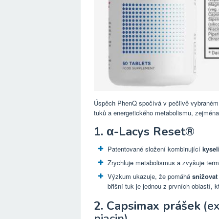
Úspěch PhenQ spočívá v pečlivě vybraném s
tuků a energetického metabolismu, zejména 
1. α-Lacys Reset®
Patentované složení kombinující
kysel
Zrychluje metabolismus a zvyšuje termog
Výzkum ukazuje, že pomáhá
snižovat
břišní tuk je jednou z prvních oblastí, 
2. Capsimax prášek
(ex
niacin)