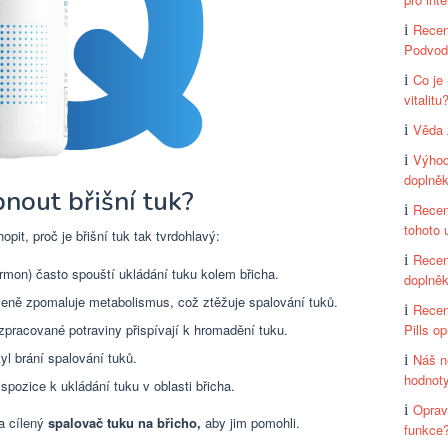
Recen
Podvod 
Co je
vitalitu
Věda 
Výhod
doplněk
bnout břišní tuk?
Recen
tohoto
it, proč je břišní tuk tak tvrdohlavý:
Recen
rmon) často spouští ukládání tuku kolem břicha.
doplněk
zeně zpomaluje metabolismus, což ztěžuje spalování tuků.
Recen
Pills o
pracované potraviny přispívají k hromadění tuku.
yl brání spalování tuků.
Náš n
hodnot
ispozice k ukládání tuku v oblasti břicha.
Opravd
na cílený
spalovač tuku na břicho,
aby jim pomohli.
funkce