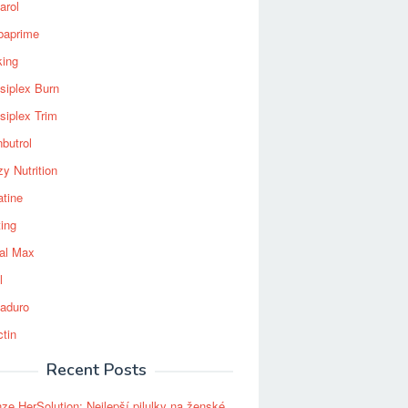
arol
baprime
king
siplex Burn
siplex Trim
nbutrol
y Nutrition
atine
ting
al Max
l
aduro
ctin
Recent Posts
ze HerSolution: Nejlepší pilulky na ženské