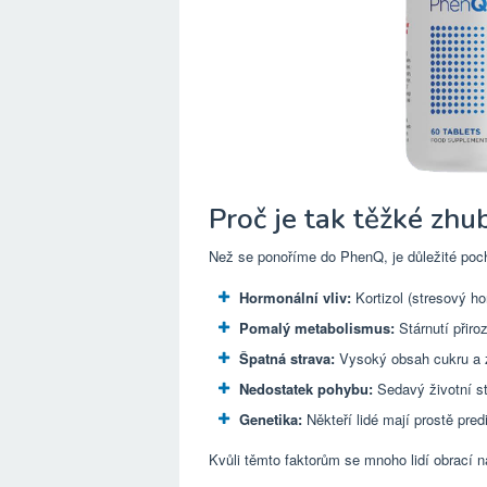
Proč je tak těžké zhu
Než se ponoříme do PhenQ, je důležité pochop
Hormonální vliv:
Kortizol (stresový ho
Pomalý metabolismus:
Stárnutí přiro
Špatná strava:
Vysoký obsah cukru a z
Nedostatek pohybu:
Sedavý životní st
Genetika:
Někteří lidé mají prostě pred
Kvůli těmto faktorům se mnoho lidí obrací 