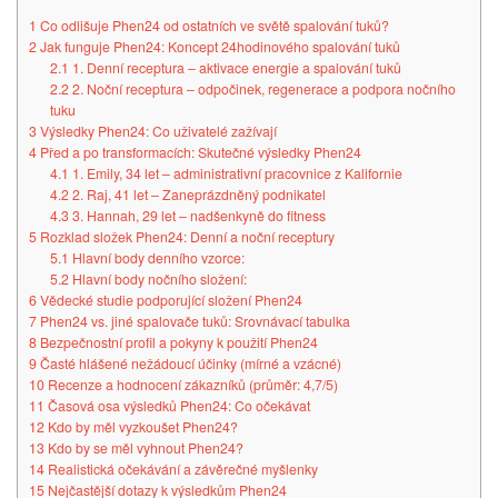
1
Co odlišuje Phen24 od ostatních ve světě spalování tuků?
2
Jak funguje Phen24: Koncept 24hodinového spalování tuků
2.1
1. Denní receptura – aktivace energie a spalování tuků
2.2
2. Noční receptura – odpočinek, regenerace a podpora nočního
tuku
3
Výsledky Phen24: Co uživatelé zažívají
4
Před a po transformacích: Skutečné výsledky Phen24
4.1
1. Emily, 34 let – administrativní pracovnice z Kalifornie
4.2
2. Raj, 41 let – Zaneprázdněný podnikatel
4.3
3. Hannah, 29 let – nadšenkyně do fitness
5
Rozklad složek Phen24: Denní a noční receptury
5.1
Hlavní body denního vzorce:
5.2
Hlavní body nočního složení:
6
Vědecké studie podporující složení Phen24
7
Phen24 vs. jiné spalovače tuků: Srovnávací tabulka
8
Bezpečnostní profil a pokyny k použití Phen24
9
Časté hlášené nežádoucí účinky (mírné a vzácné)
10
Recenze a hodnocení zákazníků (průměr: 4,7/5)
11
Časová osa výsledků Phen24: Co očekávat
12
Kdo by měl vyzkoušet Phen24?
13
Kdo by se měl vyhnout Phen24?
14
Realistická očekávání a závěrečné myšlenky
15
Nejčastější dotazy k výsledkům Phen24