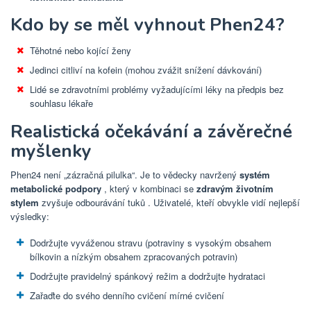
Kdo by se měl vyhnout Phen24?
Těhotné nebo kojící ženy
Jedinci citliví na kofein (mohou zvážit snížení dávkování)
Lidé se zdravotními problémy vyžadujícími léky na předpis bez
souhlasu lékaře
Realistická očekávání a závěrečné
myšlenky
Phen24 není „zázračná pilulka“. ​​Je to vědecky navržený
systém
metabolické podpory
, který v kombinaci se
zdravým životním
stylem
zvyšuje odbourávání tuků . Uživatelé, kteří obvykle vidí nejlepší
výsledky:
Dodržujte vyváženou stravu (potraviny s vysokým obsahem
bílkovin a nízkým obsahem zpracovaných potravin)
Dodržujte pravidelný spánkový režim a dodržujte hydrataci
Zařaďte do svého denního cvičení mírné cvičení