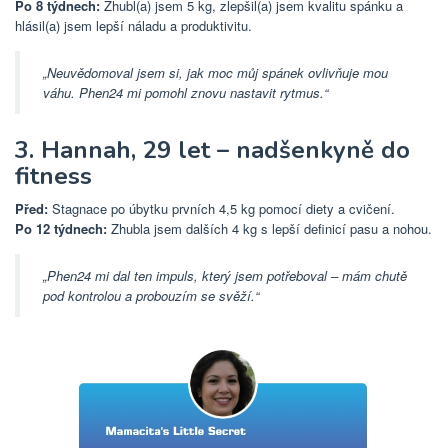
Po 8 týdnech:
Zhubl(a) jsem 5 kg, zlepšil(a) jsem kvalitu spánku a
hlásil(a) jsem lepší náladu a produktivitu.
„Neuvědomoval jsem si, jak moc můj spánek ovlivňuje mou
váhu. Phen24 mi pomohl znovu nastavit rytmus.“
3. Hannah, 29 let – nadšenkyně do
fitness
Před:
Stagnace po úbytku prvních 4,5 kg pomocí diety a cvičení.
Po 12 týdnech:
Zhubla jsem dalších 4 kg s lepší definicí pasu a nohou.
„Phen24 mi dal ten impuls, který jsem potřeboval – mám chutě
pod kontrolou a probouzím se svěží.“