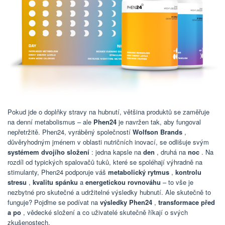
Pokud jde o doplňky stravy na hubnutí, většina produktů se zaměřuje
na denní metabolismus – ale
Phen24
je navržen tak, aby fungoval
nepřetržitě. Phen24, vyráběný společností
Wolfson Brands
,
důvěryhodným jménem v oblasti nutričních inovací, se odlišuje svým
systémem dvojího složení
: jedna kapsle na
den
, druhá na
noc
. Na
rozdíl od typických spalovačů tuků, které se spoléhají výhradně na
stimulanty, Phen24 podporuje váš
metabolický rytmus
,
kontrolu
stresu
,
kvalitu spánku
a
energetickou rovnováhu
– to vše je
nezbytné pro skutečné a udržitelné výsledky hubnutí. Ale skutečně to
funguje? Pojďme se podívat na
výsledky Phen24
,
transformace před
a po
, vědecké složení a co uživatelé skutečně říkají o svých
zkušenostech.