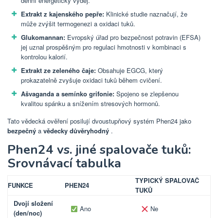
denní energetický výdej.
Extrakt z kajenského pepře:
Klinické studie naznačují, že
může zvýšit termogenezi a oxidaci tuků.
Glukomannan:
Evropský úřad pro bezpečnost potravin (EFSA)
jej uznal prospěšným pro regulaci hmotnosti v kombinaci s
kontrolou kalorií.
Extrakt ze zeleného čaje:
Obsahuje EGCG, který
prokazatelně zvyšuje oxidaci tuků během cvičení.
Ašvaganda a semínko grifonie:
Spojeno se zlepšenou
kvalitou spánku a snížením stresových hormonů.
Tato vědecká ověření posilují dvoustupňový systém Phen24 jako
bezpečný
a
vědecky důvěryhodný
.
Phen24 vs. jiné spalovače tuků:
Srovnávací tabulka
TYPICKÝ SPALOVAČ
FUNKCE
PHEN24
TUKŮ
Dvojí složení
Ano
Ne
(den/noc)