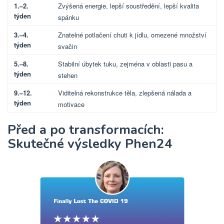
1.–2.
Zvýšená energie, lepší soustředění, lepší kvalita
týden
spánku
3.–4.
Znatelné potlačení chuti k jídlu, omezené množství
týden
svačin
5.–8.
Stabilní úbytek tuku, zejména v oblasti pasu a
týden
stehen
9.–12.
Viditelná rekonstrukce těla, zlepšená nálada a
týden
motivace
Před a po transformacích:
Skutečné výsledky Phen24