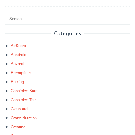
Search
for:
Categories
AirSnore
Anadrole
Anvarol
Berbaprime
Bulking
Capsiplex Burn
Capsiplex Trim
Clenbutrol
Crazy Nutrition
Creatine