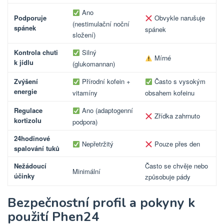
Ano
Podporuje
Obvykle narušuje
(nestimulační noční
spánek
spánek
složení)
Kontrola chuti
Silný
Mírné
k jídlu
(glukomannan)
Zvýšení
Přírodní kofein +
Často s vysokým
energie
vitamíny
obsahem kofeinu
Regulace
Ano (adaptogenní
Zřídka zahrnuto
kortizolu
podpora)
24hodinové
Nepřetržitý
Pouze přes den
spalování tuků
Nežádoucí
Často se chvěje nebo
Minimální
účinky
způsobuje pády
Bezpečnostní profil a pokyny k
použití Phen24