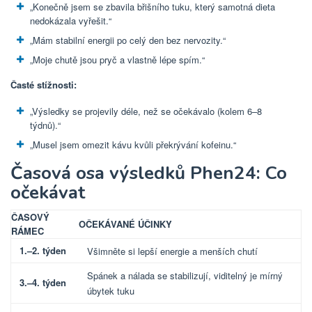
„Konečně jsem se zbavila břišního tuku, který samotná dieta
nedokázala vyřešit.“
„Mám stabilní energii po celý den bez nervozity.“
„Moje chutě jsou pryč a vlastně lépe spím.“
Časté stížnosti:
„Výsledky se projevily déle, než se očekávalo (kolem 6–8
týdnů).“
„Musel jsem omezit kávu kvůli překrývání kofeinu.“
Časová osa výsledků Phen24: Co
očekávat
ČASOVÝ
OČEKÁVANÉ ÚČINKY
RÁMEC
1.–2. týden
Všimněte si lepší energie a menších chutí
Spánek a nálada se stabilizují, viditelný je mírný
3.–4. týden
úbytek tuku