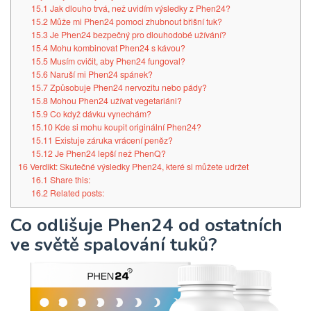
15.1
Jak dlouho trvá, než uvidím výsledky z Phen24?
15.2
Může mi Phen24 pomoci zhubnout břišní tuk?
15.3
Je Phen24 bezpečný pro dlouhodobé užívání?
15.4
Mohu kombinovat Phen24 s kávou?
15.5
Musím cvičit, aby Phen24 fungoval?
15.6
Naruší mi Phen24 spánek?
15.7
Způsobuje Phen24 nervozitu nebo pády?
15.8
Mohou Phen24 užívat vegetariáni?
15.9
Co když dávku vynechám?
15.10
Kde si mohu koupit originální Phen24?
15.11
Existuje záruka vrácení peněz?
15.12
Je Phen24 lepší než PhenQ?
16
Verdikt: Skutečné výsledky Phen24, které si můžete udržet
16.1
Share this:
16.2
Related posts:
Co odlišuje Phen24 od ostatních
ve světě spalování tuků?