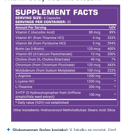
Glukomannan (kořen konjaku):
V žaludku se rozpíná, čímž