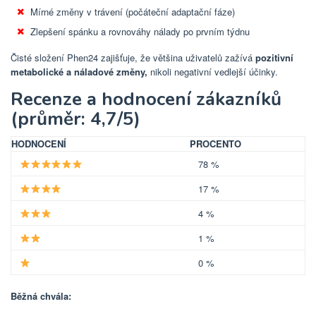
Mírné změny v trávení (počáteční adaptační fáze)
Zlepšení spánku a rovnováhy nálady po prvním týdnu
Čisté složení Phen24 zajišťuje, že většina uživatelů zažívá
pozitivní
metabolické a náladové změny,
nikoli negativní vedlejší účinky.
Recenze a hodnocení zákazníků
(průměr: 4,7/5)
HODNOCENÍ
PROCENTO
78 %
17 %
4 %
1 %
0 %
Běžná chvála: