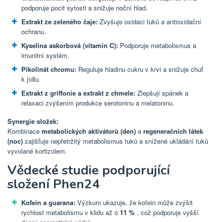
podporuje pocit sytosti a snižuje noční hlad.
Extrakt ze zeleného čaje:
Zvyšuje oxidaci tuků a antioxidační
ochranu.
Kyselina askorbová (vitamin C):
Podporuje metabolismus a
imunitní systém.
Pikolinát chromu:
Reguluje hladinu cukru v krvi a snižuje chuť
k jídlu.
Extrakt z griffonie a extrakt z chmele:
Zlepšují spánek a
relaxaci zvýšením produkce serotoninu a melatoninu.
Synergie složek:
Kombinace
metabolických aktivátorů (den)
a
regeneračních látek
(noc)
zajišťuje nepřetržitý metabolismus tuků a snížené ukládání tuků
vyvolané kortizolem.
Vědecké studie podporující
složení Phen24
Kofein a guarana:
Výzkum ukazuje, že kofein může zvýšit
rychlost metabolismu v klidu až o
11 %
, což podporuje vyšší