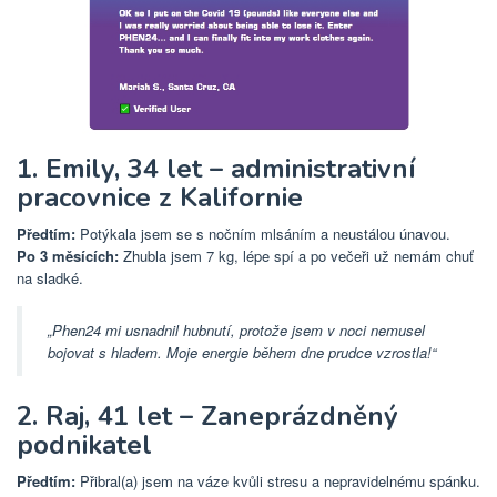
1. Emily, 34 let – administrativní
pracovnice z Kalifornie
Předtím:
Potýkala jsem se s nočním mlsáním a neustálou únavou.
Po 3 měsících:
Zhubla jsem 7 kg, lépe spí a po večeři už nemám chuť
na sladké.
„Phen24 mi usnadnil hubnutí, protože jsem v noci nemusel
bojovat s hladem. Moje energie během dne prudce vzrostla!“
2. Raj, 41 let – Zaneprázdněný
podnikatel
Předtím:
Přibral(a) jsem na váze kvůli stresu a nepravidelnému spánku.