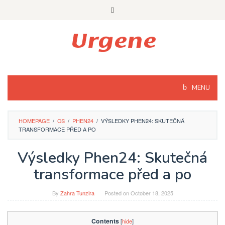
Skip
to
content
MENU
HOMEPAGE
/
CS
/
PHEN24
/
VÝSLEDKY PHEN24: SKUTEČNÁ
TRANSFORMACE PŘED A PO
Výsledky Phen24: Skutečná
transformace před a po
By
Zahra Tunzira
Posted on
October 18, 2025
Contents
[
hide
]