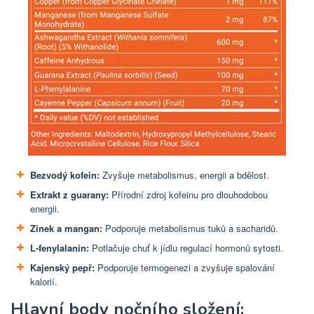
Bezvodý kofein:
Zvyšuje metabolismus, energii a bdělost.
Extrakt z guarany:
Přírodní zdroj kofeinu pro dlouhodobou
energii.
Zinek a mangan:
Podporuje metabolismus tuků a sacharidů.
L-fenylalanin:
Potlačuje chuť k jídlu regulací hormonů sytosti.
Kajenský pepř:
Podporuje termogenezi a zvyšuje spalování
kalorií.
Hlavní body nočního složení: