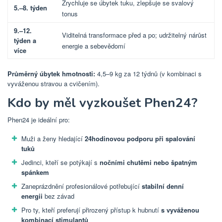
Zrychluje se úbytek tuku, zlepšuje se svalový
5.–8. týden
tonus
9.–12.
Viditelná transformace před a po; udržitelný nárůst
týden a
energie a sebevědomí
více
Průměrný úbytek hmotnosti:
4,5–9 kg za 12 týdnů (v kombinaci s
vyváženou stravou a cvičením).
Kdo by měl vyzkoušet Phen24?
Phen24 je ideální pro:
Muži a ženy hledající
24hodinovou podporu při spalování
tuků
Jedinci, kteří se potýkají s
nočními chutěmi nebo špatným
spánkem
Zaneprázdnění profesionálové potřebující
stabilní denní
energii
bez závad
Pro ty, kteří preferují přirozený přístup
k hubnutí
s vyváženou
kombinací stimulantů