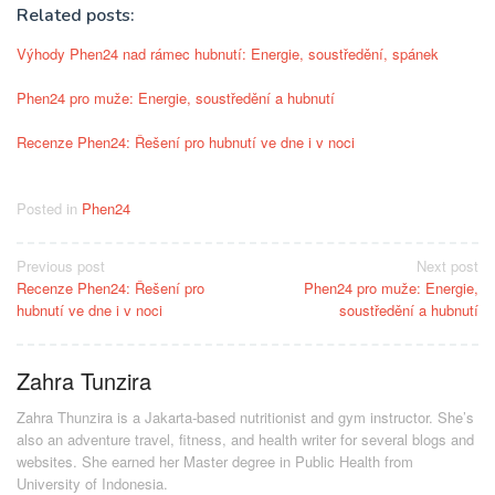
Related posts:
Výhody Phen24 nad rámec hubnutí: Energie, soustředění, spánek
Phen24 pro muže: Energie, soustředění a hubnutí
Recenze Phen24: Řešení pro hubnutí ve dne i v noci
Posted in
Phen24
Post
Previous post
Next post
Recenze Phen24: Řešení pro
Phen24 pro muže: Energie,
navigation
hubnutí ve dne i v noci
soustředění a hubnutí
Zahra Tunzira
Zahra Thunzira is a Jakarta-based nutritionist and gym instructor. She’s
also an adventure travel, fitness, and health writer for several blogs and
websites. She earned her Master degree in Public Health from
University of Indonesia.