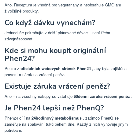
Ano. Receptura je vhodná pro vegetariány a neobsahuje GMO ani
živočišné produkty.
Co když dávku vynechám?
Jednoduše pokračujte v další plánované dávce – není třeba
zdvojnásobovat.
Kde si mohu koupit originální
Phen24?
Pouze z
oficiálních webových stránek Phen24
, aby byla zajištěna
pravost a nárok na vrácení peněz.
Existuje záruka vrácení peněz?
Ano – na všechny nákupy se vztahuje
60denní záruka vrácení peněz
.
Je Phen24 lepší než PhenQ?
Phen24 cílí na
24hodinový metabolismus
, zatímco PhenQ se
zaměřuje na spalování tuků během dne. Každý z nich vyhovuje jiným
potřebám.