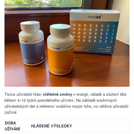
Tisíce uživatelů hlásí
viditelné změny
v energii, náladě a složení těla
během 4–12 týdnů pravidelného užívání. Na základě souhrnných
uživatelských dat a referencí uvádíme rozpis toho, co většina uživatelů
zažívá:
DOBA
HLÁŠENÉ VÝSLEDKY
UŽÍVÁNÍ