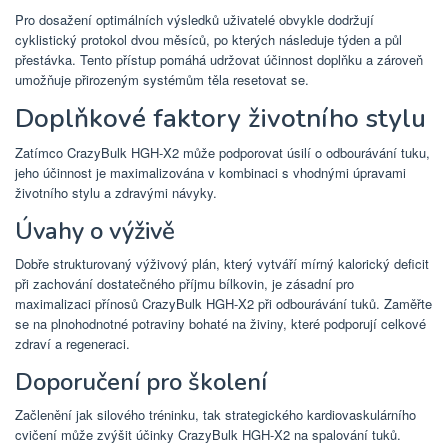
Pro dosažení optimálních výsledků uživatelé obvykle dodržují
cyklistický protokol dvou měsíců, po kterých následuje týden a půl
přestávka. Tento přístup pomáhá udržovat účinnost doplňku a zároveň
umožňuje přirozeným systémům těla resetovat se.
Doplňkové faktory životního stylu
Zatímco CrazyBulk HGH-X2 může podporovat úsilí o odbourávání tuku,
jeho účinnost je maximalizována v kombinaci s vhodnými úpravami
životního stylu a zdravými návyky.
Úvahy o výživě
Dobře strukturovaný výživový plán, který vytváří mírný kalorický deficit
při zachování dostatečného příjmu bílkovin, je zásadní pro
maximalizaci přínosů CrazyBulk HGH-X2 při odbourávání tuků. Zaměřte
se na plnohodnotné potraviny bohaté na živiny, které podporují celkové
zdraví a regeneraci.
Doporučení pro školení
Začlenění jak silového tréninku, tak strategického kardiovaskulárního
cvičení může zvýšit účinky CrazyBulk HGH-X2 na spalování tuků.