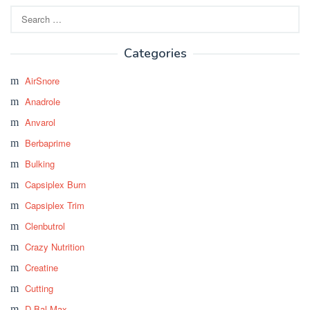
Search
for:
Categories
AirSnore
Anadrole
Anvarol
Berbaprime
Bulking
Capsiplex Burn
Capsiplex Trim
Clenbutrol
Crazy Nutrition
Creatine
Cutting
D-Bal Max