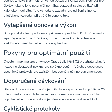
Jednou z nejvýznamnějších výhod používání CrazyBulk HGH-X2 pro
úbytek tuku je jeho potenciál pomáhat udržovat svalovou tkáň při
kalorickém deficitu. Tato výhoda je zásadní pro udržení silného, ​​
atletického vzhledu i při ztrátě tělesného tuku.
Vylepšená obnova a výkon
Schopnost doplňku podporovat přirozenou produkci HGH může vést k
lepší regeneraci mezi tréninky, což umožňuje konzistentnější a
efektivnější tréninky během fází úbytku tuku.
Pokyny pro optimální použití
Chcete-li maximalizovat výhody CrazyBulk HGH-X2 pro ztrátu tuku, je
nezbytné dodržovat pokyny pro správné použití. Výrobce doporučuje
specifické protokoly pro zajištění bezpečné a účinné suplementace.
Doporučené dávkování
Standardní doporučení zahrnuje užití dvou kapslí s vodou přibližně 20
minut před snídaní. Toto načasování pomáhá optimalizovat účinky
doplňku během dne a podporuje přirozené vzorce produkce HGH.
Cyklistické protokoly