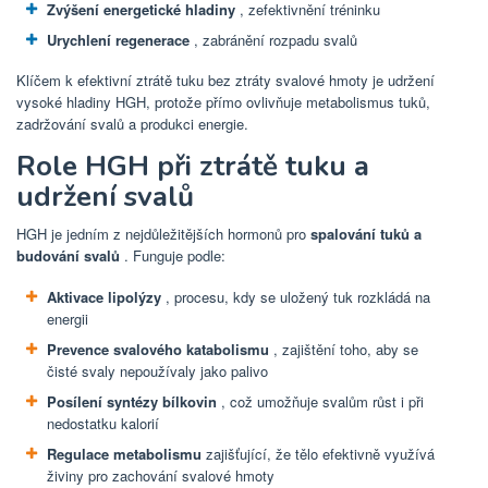
Zvýšení energetické hladiny
, zefektivnění tréninku
Urychlení regenerace
, zabránění rozpadu svalů
Klíčem k efektivní ztrátě tuku bez ztráty svalové hmoty je udržení
vysoké hladiny HGH, protože přímo ovlivňuje metabolismus tuků,
zadržování svalů a produkci energie.
Role HGH při ztrátě tuku a
udržení svalů
HGH je jedním z nejdůležitějších hormonů pro
spalování tuků a
budování svalů
. Funguje podle:
Aktivace lipolýzy
, procesu, kdy se uložený tuk rozkládá na
energii
Prevence svalového katabolismu
, zajištění toho, aby se
čisté svaly nepoužívaly jako palivo
Posílení syntézy bílkovin
, což umožňuje svalům růst i při
nedostatku kalorií
Regulace metabolismu
zajišťující, že tělo efektivně využívá
živiny pro zachování svalové hmoty