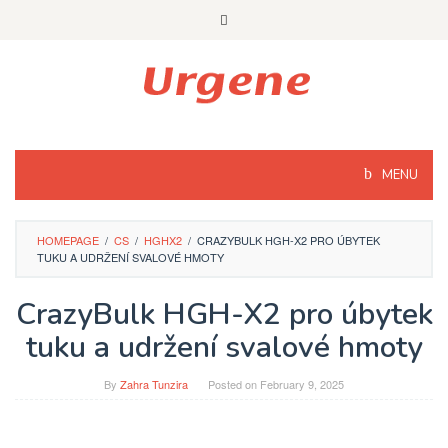
Skip
to
content
MENU
HOMEPAGE
/
CS
/
HGHX2
/
CRAZYBULK HGH-X2 PRO ÚBYTEK
TUKU A UDRŽENÍ SVALOVÉ HMOTY
CrazyBulk HGH-X2 pro úbytek
tuku a udržení svalové hmoty
By
Zahra Tunzira
Posted on
February 9, 2025