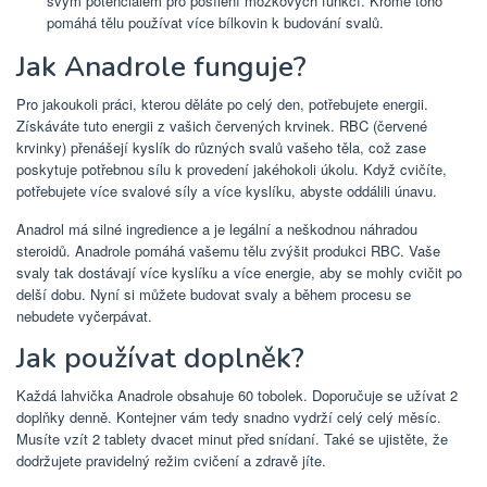
svým potenciálem pro posílení mozkových funkcí. Kromě toho
pomáhá tělu používat více bílkovin k budování svalů.
Jak Anadrole funguje?
Pro jakoukoli práci, kterou děláte po celý den, potřebujete energii.
Získáváte tuto energii z vašich červených krvinek. RBC (červené
krvinky) přenášejí kyslík do různých svalů vašeho těla, což zase
poskytuje potřebnou sílu k provedení jakéhokoli úkolu. Když cvičíte,
potřebujete více svalové síly a více kyslíku, abyste oddálili únavu.
Anadrol má silné ingredience a je legální a neškodnou náhradou
steroidů. Anadrole pomáhá vašemu tělu zvýšit produkci RBC. Vaše
svaly tak dostávají více kyslíku a více energie, aby se mohly cvičit po
delší dobu. Nyní si můžete budovat svaly a během procesu se
nebudete vyčerpávat.
Jak používat doplněk?
Každá lahvička Anadrole obsahuje 60 tobolek. Doporučuje se užívat 2
doplňky denně. Kontejner vám tedy snadno vydrží celý celý měsíc.
Musíte vzít 2 tablety dvacet minut před snídaní. Také se ujistěte, že
dodržujete pravidelný režim cvičení a zdravě jíte.