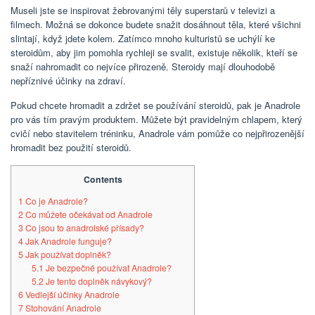
Museli jste se inspirovat žebrovanými těly superstarů v televizi a
filmech. Možná se dokonce budete snažit dosáhnout těla, které všichni
slintají, když jdete kolem. Zatímco mnoho kulturistů se uchýlí ke
steroidům, aby jim pomohla rychleji se svalit, existuje několik, kteří se
snaží nahromadit co nejvíce přirozeně. Steroidy mají dlouhodobě
nepříznivé účinky na zdraví.
Pokud chcete hromadit a zdržet se používání steroidů, pak je Anadrole
pro vás tím pravým produktem. Můžete být pravidelným chlapem, který
cvičí nebo stavitelem tréninku, Anadrole vám pomůže co nejpřirozenější
hromadit bez použití steroidů.
Contents
1
Co je Anadrole?
2
Co můžete očekávat od Anadrole
3
Co jsou to anadrolské přísady?
4
Jak Anadrole funguje?
5
Jak používat doplněk?
5.1
Je bezpečné používat Anadrole?
5.2
Je tento doplněk návykový?
6
Vedlejší účinky Anadrole
7
Stohování Anadrole