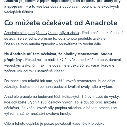
Anadrol je jedním z jejich nejoblíbenějších doplňků pro účely síly
a spojování
– a to vše bez obav z vyvolávání potenciálně škodlivých
vedlejších účinků.
Co můžete očekávat od Anadrole
Anadrole slibuje zvýšení výkonu, síly a zisku
. Podle našich zkušeností
se zdá, že se jedná o přesně to, co z tohoto produktu získáte.
Dosahuje toho mnoha způsoby – vysvětlíme to trochu dále.
Na Anadrole můžete očekávat, že hladiny testosteronu budou
přeplněny
. Pokud nejste nadlidský člověk a nedokážete se vzdorovat
vědeckým zákonům, jakmile dosáhnete věku 30 let, vaše T-úrovně
začnou rok od roku ustavičně klesat.
Dokonce i pro mladší lidi tam, vyšší úroveň testosteronu bude dělat
zázraky. Testosteron pomáhá budovat kvalitní svaly, sílu a výkon.
Anadrole pracuje na budování těch kolísavých T-úrovní zpět do výšky,
kde dokážete urychlit svůj celkový výkon. To je důvod, proč můžete
očekávat, že vaše úrovně síly projdou střechou a během procesu se
vytvoří značné množství svalové hmoty.
Cílem tohoto doplňku je pouze povzbudit vaše tělo k produkci