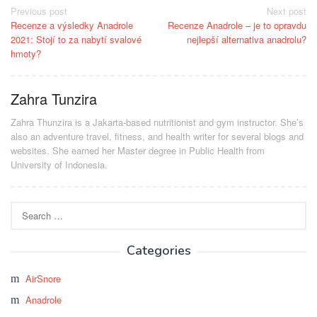
Post
Previous post
Next post
Recenze a výsledky Anadrole
Recenze Anadrole – je to opravdu
navigation
2021: Stojí to za nabytí svalové
nejlepší alternativa anadrolu?
hmoty?
Zahra Tunzira
Zahra Thunzira is a Jakarta-based nutritionist and gym instructor. She’s
also an adventure travel, fitness, and health writer for several blogs and
websites. She earned her Master degree in Public Health from
University of Indonesia.
Search
for:
Categories
AirSnore
Anadrole