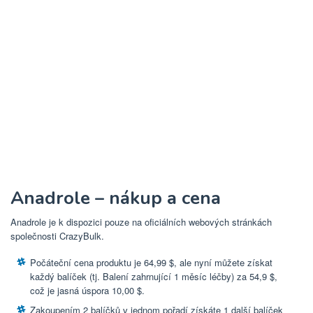
Anadrole – nákup a cena
Anadrole je k dispozici pouze na oficiálních webových stránkách
společnosti CrazyBulk.
Počáteční cena produktu je 64,99 $, ale nyní můžete získat
každý balíček (tj. Balení zahrnující 1 měsíc léčby) za 54,9 $,
což je jasná úspora 10,00 $.
Zakoupením 2 balíčků v jednom pořadí získáte 1 další balíček