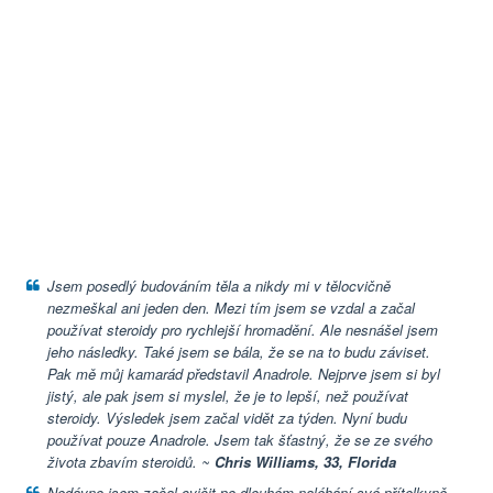
Jsem posedlý budováním těla a nikdy mi v tělocvičně
nezmeškal ani jeden den. Mezi tím jsem se vzdal a začal
používat steroidy pro rychlejší hromadění. Ale nesnášel jsem
jeho následky. Také jsem se bála, že se na to budu záviset.
Pak mě můj kamarád představil Anadrole.
Nejprve jsem si byl
jistý, ale pak jsem si myslel, že je to lepší, než používat
steroidy. Výsledek jsem začal vidět za týden. Nyní budu
používat pouze Anadrole. Jsem tak šťastný, že se ze svého
života zbavím steroidů. ~
Chris Williams, 33, Florida
Nedávno jsem začal cvičit po dlouhém naléhání své přítelkyně.