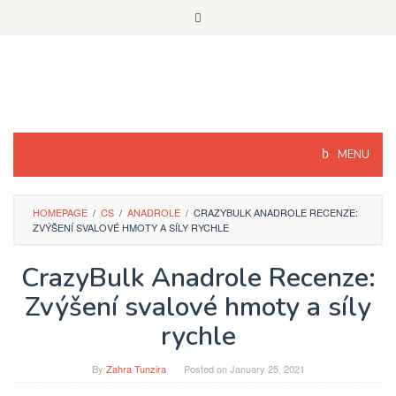
Skip
to
content
MENU
HOMEPAGE
/
CS
/
ANADROLE
/
CRAZYBULK ANADROLE RECENZE:
ZVÝŠENÍ SVALOVÉ HMOTY A SÍLY RYCHLE
CrazyBulk Anadrole Recenze:
Zvýšení svalové hmoty a síly
rychle
By
Zahra Tunzira
Posted on
January 25, 2021