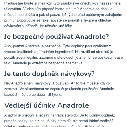
Přednostně byste si měli vzít tyto prášky i ve dnech, kdy nezasáhnete
tělocvičnu. V ideálním případě byste měli mít Anadrole po dobu 2
měsíců nepřetržitě a pak si pauzu 1,5 týdne před opětovným zahájením
příjmu. Doporučuje se také, abyste se poradili s lékařem ohledně
dávkování v případě, že užíváte jiné léky.
Je bezpečné používat Anadrole?
Ano, použití Anadrole je bezpečné. Tyto doplňky jsou vyráběny z
vysoce kvalitních a přírodních ingrediencí. Na rozdíl od steroidů je
použití zcela legální. Zatímco o steroidech je známo, že poškozují vaše
tělo, Anadrole je extrémně bezpečná alternativa.
Je tento doplněk návykový?
Ne, Anadrole není návykový. Používání Anadrole můžete kdykoli
zastavit. Ve skutečnosti se doporučuje ukončit používání Anadrole
každé 2 měsíce po dobu 1,5 týdne.
Vedlejší účinky Anadrole
Anadrol je přírodní a legální náhrada steroidů. Je to účinný doplněk,
protože poskytuje stejné účinky steroidů, ale nemá žádné vedlejší
účinky. Tento produkt nijak nepoškodí vaše tělo. Pokud však