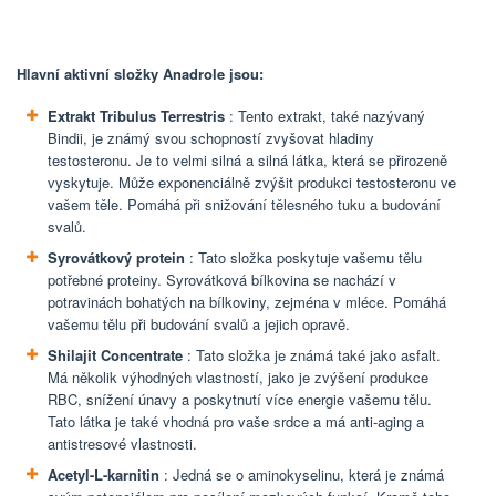
Hlavní aktivní složky Anadrole jsou:
Extrakt Tribulus Terrestris
: Tento extrakt, také nazývaný
Bindii, je známý svou schopností zvyšovat hladiny
testosteronu. Je to velmi silná a silná látka, která se přirozeně
vyskytuje. Může exponenciálně zvýšit produkci testosteronu ve
vašem těle. Pomáhá při snižování tělesného tuku a budování
svalů.
Syrovátkový protein
: Tato složka poskytuje vašemu tělu
potřebné proteiny. Syrovátková bílkovina se nachází v
potravinách bohatých na bílkoviny, zejména v mléce. Pomáhá
vašemu tělu při budování svalů a jejich opravě.
Shilajit Concentrate
: Tato složka je známá také jako asfalt.
Má několik výhodných vlastností, jako je zvýšení produkce
RBC, snížení únavy a poskytnutí více energie vašemu tělu.
Tato látka je také vhodná pro vaše srdce a má anti-aging a
antistresové vlastnosti.
Acetyl-L-karnitin
: Jedná se o aminokyselinu, která je známá